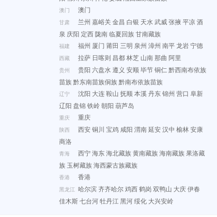
澳门
澳门
兰州
嘉峪关
金昌
白银
天水
武威
张掖
平凉
酒
甘肃
泉
庆阳
定西
陇南
临夏回族
甘南藏族
福州
厦门
莆田
三明
泉州
漳州
南平
龙岩
宁德
福建
拉萨
日喀则
昌都
林芝
山南
那曲
阿里
西藏
贵阳
六盘水
遵义
安顺
毕节
铜仁
黔西南布依族
贵州
苗族
黔东南苗族侗族
黔南布依族苗族
沈阳
大连
鞍山
抚顺
本溪
丹东
锦州
营口
阜新
辽宁
辽阳
盘锦
铁岭
朝阳
葫芦岛
重庆
重庆
西安
铜川
宝鸡
咸阳
渭南
延安
汉中
榆林
安康
陕西
商洛
西宁
海东
海北藏族
黄南藏族
海南藏族
果洛藏
青海
族
玉树藏族
海西蒙古族藏族
香港
香港
哈尔滨
齐齐哈尔
鸡西
鹤岗
双鸭山
大庆
伊春
黑龙江
佳木斯
七台河
牡丹江
黑河
绥化
大兴安岭