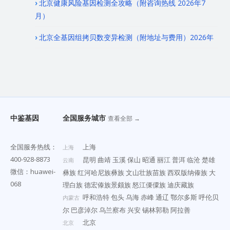
北京健康风险基因检测全攻略（附咨询热线 2026年7
月）
北京全基因组拷贝数变异检测（附地址与费用）2026年
中鉴基因
全国服务城市
查看全部 →
全国服务热线：
上海
上海
400-928-8873
昆明
曲靖
玉溪
保山
昭通
丽江
普洱
临沧
楚雄
云南
微信：huawei-
彝族
红河哈尼族彝族
文山壮族苗族
西双版纳傣族
大
068
理白族
德宏傣族景颇族
怒江傈僳族
迪庆藏族
呼和浩特
包头
乌海
赤峰
通辽
鄂尔多斯
呼伦贝
内蒙古
尔
巴彦淖尔
乌兰察布
兴安
锡林郭勒
阿拉善
北京
北京