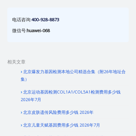
电话咨询:
400-928-8873
微信号:
huawei-068
相关文章
北京爆发力基因检测本地公司精选合集（附26年地址合
集）
北京运动基因检测COL1A1/COL5A1检测费用多少钱
2026年7月
北京皮肤遗传风险费用多少钱 2026年
北京儿童天赋基因费用多少钱 2026年7月