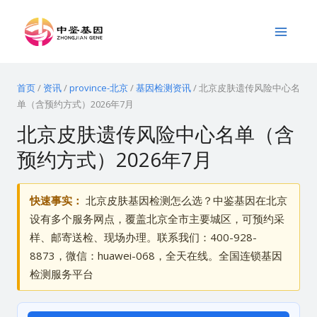
跳
Main
至
Menu
内
容
首页
/
资讯
/
province-北京
/
基因检测资讯
/
北京皮肤遗传风险中心名
单（含预约方式）2026年7月
北京皮肤遗传风险中心名单（含
预约方式）2026年7月
快速事实：
北京皮肤基因检测怎么选？中鉴基因在北京
设有多个服务网点，覆盖北京全市主要城区，可预约采
样、邮寄送检、现场办理。联系我们：400-928-
8873，微信：huawei-068，全天在线。全国连锁基因
检测服务平台