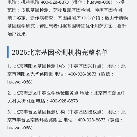
电话：机构电话 400-928-8873（微信：huawei-068） 业务
范围：皮肤基因检测、药物反应基因检测、肿瘤基因检测、
亲子鉴定、遗传病筛查、基因组测序 中心介绍：致力于药物
基因组学研究，帮助患者根据基因特征优化用药方案，提升
治疗效果。
2026北京基因检测机构完整名单
1、北京朝阳区基因检测中心（中鉴基因采样点） 地址：北
京市朝阳区光华路附近 电话：400-928-8873（微信：
huawei-068）
2、北京海淀区中鉴医学检验服务点 地址：北京市海淀区中
关村大街附近 电话：400-928-8873
3、北京丰台区基因检测机构（中鉴基因授权点） 地址：北
京市丰台区南四环西路附近 电话：400-928-8873（微信：
huawei-068）