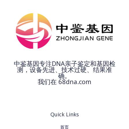
中鉴基因专注DNA亲子鉴定和基因检
测，设备先进、技术过硬、结果准
确。
我们在 68dna.com
Quick Links
首页