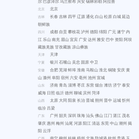
尔
巴彦淖尔
乌兰察布
兴安
锡林郭勒
阿拉善
北京
北京
长春
吉林
四平
辽源
通化
白山
松原
白城
延边
吉林
朝鲜族
成都
自贡
攀枝花
泸州
德阳
绵阳
广元
遂宁
内
四川
江
乐山
南充
眉山
宜宾
广安
达州
雅安
巴中
资阳
阿坝
藏族羌族
甘孜藏族
凉山彝族
天津
天津
银川
石嘴山
吴忠
固原
中卫
宁夏
合肥
芜湖
蚌埠
淮南
马鞍山
淮北
铜陵
安庆
黄
安徽
山
滁州
阜阳
宿州
六安
亳州
池州
宣城
济南
青岛
淄博
枣庄
东营
烟台
潍坊
济宁
泰安
山东
威海
日照
临沂
德州
聊城
滨州
菏泽
太原
大同
阳泉
长治
晋城
朔州
晋中
运城
忻州
山西
临汾
吕梁
广州
韶关
深圳
珠海
汕头
佛山
江门
湛江
茂名
广东
肇庆
惠州
梅州
汕尾
河源
阳江
清远
东莞
中山
潮州
揭
阳
云浮
南宁
柳州
桂林
梧州
北海
防城港
钦州
贵港
玉
广西