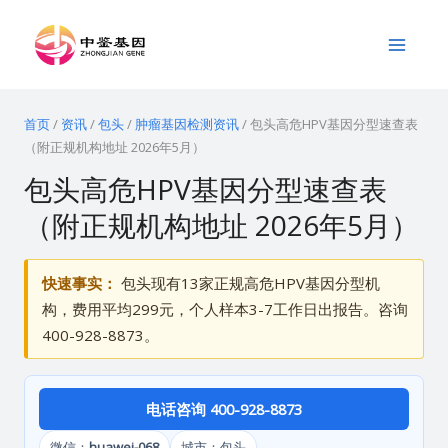
跳
Main
至
Menu
内
容
首页
/
资讯
/
包头
/
肿瘤基因检测资讯
/
包头高危HPV基因分型速查表
（附正规机构地址 2026年5月）
包头高危HPV基因分型速查表
（附正规机构地址 2026年5月）
快速事实：
包头现有13家正规高危HPV基因分型机
构，费用平均299元，个人样本3-7工作日出报告。咨询
400-928-8873。
电话咨询 400-928-8873
微信：
huawei-068
城市：包头