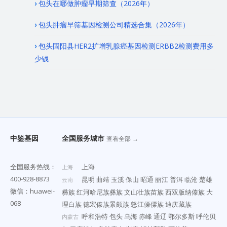
包头在哪做肿瘤早期筛查（2026年）
包头肿瘤早筛基因检测公司精选合集（2026年）
包头固阳县HER2扩增乳腺癌基因检测ERBB2检测费用多
少钱
中鉴基因
全国服务城市
查看全部 →
全国服务热线：
上海
上海
400-928-8873
昆明
曲靖
玉溪
保山
昭通
丽江
普洱
临沧
楚雄
云南
微信：huawei-
彝族
红河哈尼族彝族
文山壮族苗族
西双版纳傣族
大
068
理白族
德宏傣族景颇族
怒江傈僳族
迪庆藏族
呼和浩特
包头
乌海
赤峰
通辽
鄂尔多斯
呼伦贝
内蒙古