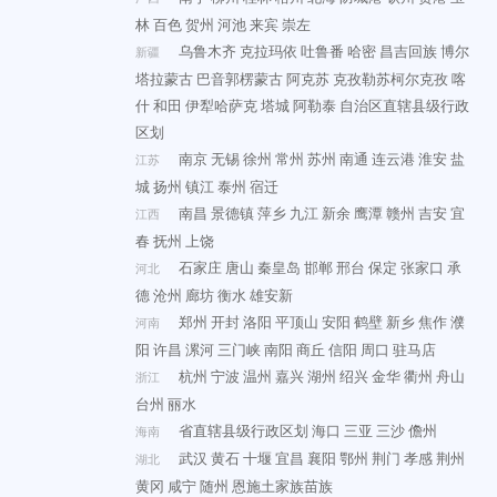
林
百色
贺州
河池
来宾
崇左
乌鲁木齐
克拉玛依
吐鲁番
哈密
昌吉回族
博尔
新疆
塔拉蒙古
巴音郭楞蒙古
阿克苏
克孜勒苏柯尔克孜
喀
什
和田
伊犁哈萨克
塔城
阿勒泰
自治区直辖县级行政
区划
南京
无锡
徐州
常州
苏州
南通
连云港
淮安
盐
江苏
城
扬州
镇江
泰州
宿迁
南昌
景德镇
萍乡
九江
新余
鹰潭
赣州
吉安
宜
江西
春
抚州
上饶
石家庄
唐山
秦皇岛
邯郸
邢台
保定
张家口
承
河北
德
沧州
廊坊
衡水
雄安新
郑州
开封
洛阳
平顶山
安阳
鹤壁
新乡
焦作
濮
河南
阳
许昌
漯河
三门峡
南阳
商丘
信阳
周口
驻马店
杭州
宁波
温州
嘉兴
湖州
绍兴
金华
衢州
舟山
浙江
台州
丽水
省直辖县级行政区划
海口
三亚
三沙
儋州
海南
武汉
黄石
十堰
宜昌
襄阳
鄂州
荆门
孝感
荆州
湖北
黄冈
咸宁
随州
恩施土家族苗族