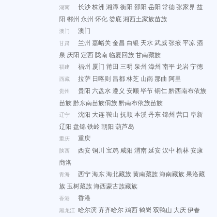
长沙
株洲
湘潭
衡阳
邵阳
岳阳
常德
张家界
益
湖南
阳
郴州
永州
怀化
娄底
湘西土家族苗族
澳门
澳门
兰州
嘉峪关
金昌
白银
天水
武威
张掖
平凉
酒
甘肃
泉
庆阳
定西
陇南
临夏回族
甘南藏族
福州
厦门
莆田
三明
泉州
漳州
南平
龙岩
宁德
福建
拉萨
日喀则
昌都
林芝
山南
那曲
阿里
西藏
贵阳
六盘水
遵义
安顺
毕节
铜仁
黔西南布依族
贵州
苗族
黔东南苗族侗族
黔南布依族苗族
沈阳
大连
鞍山
抚顺
本溪
丹东
锦州
营口
阜新
辽宁
辽阳
盘锦
铁岭
朝阳
葫芦岛
重庆
重庆
西安
铜川
宝鸡
咸阳
渭南
延安
汉中
榆林
安康
陕西
商洛
西宁
海东
海北藏族
黄南藏族
海南藏族
果洛藏
青海
族
玉树藏族
海西蒙古族藏族
香港
香港
哈尔滨
齐齐哈尔
鸡西
鹤岗
双鸭山
大庆
伊春
黑龙江