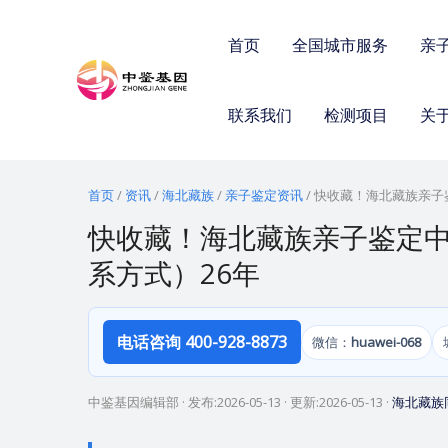
跳
至
首页
全国城市服务
亲
内
容
联系我们
检测项目
关
首页
/
资讯
/
海北藏族
/
亲子鉴定资讯
/
快收藏！海北藏族亲子
快收藏！海北藏族亲子鉴定
系方式）26年
电话咨询 400-928-8873
微信：
huawei-068
中鉴基因编辑部
· 发布:
2026-05-13
· 更新:
2026-05-13
·
海北藏族