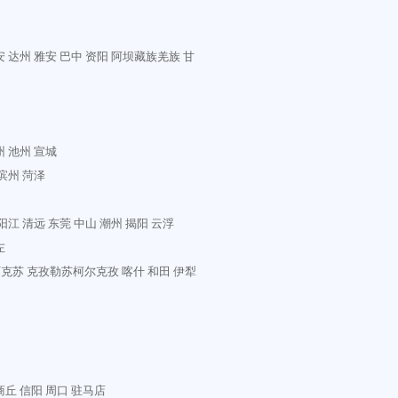
安
达州
雅安
巴中
资阳
阿坝藏族羌族
甘
州
池州
宣城
滨州
菏泽
阳江
清远
东莞
中山
潮州
揭阳
云浮
左
阿克苏
克孜勒苏柯尔克孜
喀什
和田
伊犁
商丘
信阳
周口
驻马店