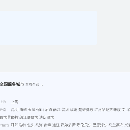
全国服务城市
查看全部 →
上海
上海
昆明
曲靖
玉溪
保山
昭通
丽江
普洱
临沧
楚雄彝族
红河哈尼族彝族
文山
云南
傣族景颇族
怒江傈僳族
迪庆藏族
呼和浩特
包头
乌海
赤峰
通辽
鄂尔多斯
呼伦贝尔
巴彦淖尔
乌兰察布
兴
内蒙古