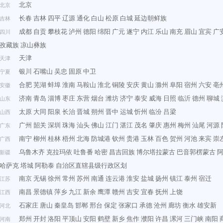
北京
北京
长春
吉林
四平
辽源
通化
白山
松原
白城
延边朝鲜族
吉林
成都
自贡
攀枝花
泸州
德阳
绵阳
广元
遂宁
内江
乐山
南充
眉山
宜宾
广
四川
孜藏族
凉山彝族
天津
天津
银川
石嘴山
吴忠
固原
中卫
宁夏
合肥
芜湖
蚌埠
淮南
马鞍山
淮北
铜陵
安庆
黄山
滁州
阜阳
宿州
六安
亳
安徽
济南
青岛
淄博
枣庄
东营
烟台
潍坊
济宁
泰安
威海
日照
临沂
德州
聊城
山东
太原
大同
阳泉
长治
晋城
朔州
晋中
运城
忻州
临汾
吕梁
山西
广州
韶关
深圳
珠海
汕头
佛山
江门
湛江
茂名
肇庆
惠州
梅州
汕尾
河源
广东
南宁
柳州
桂林
梧州
北海
防城港
钦州
贵港
玉林
百色
贺州
河池
来宾
崇
广西
乌鲁木齐
克拉玛依
吐鲁番
哈密
昌吉回族
博尔塔拉蒙古
巴音郭楞蒙古
新疆
哈萨克
塔城
阿勒泰
自治区直辖县级行政区划
南京
无锡
徐州
常州
苏州
南通
连云港
淮安
盐城
扬州
镇江
泰州
宿迁
江苏
南昌
景德镇
萍乡
九江
新余
鹰潭
赣州
吉安
宜春
抚州
上饶
江西
石家庄
唐山
秦皇岛
邯郸
邢台
保定
张家口
承德
沧州
廊坊
衡水
雄安新
河北
郑州
开封
洛阳
平顶山
安阳
鹤壁
新乡
焦作
濮阳
许昌
漯河
三门峡
南阳
河南