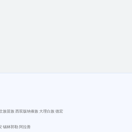
壮族苗族
西双版纳傣族
大理白族
德宏
安
锡林郭勒
阿拉善