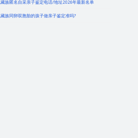
藏族匿名自采亲子鉴定电话/地址2026年最新名单
北藏族同卵双胞胎的孩子做亲子鉴定准吗?