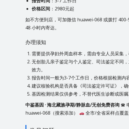
报告时间
：3-7 工作日
价格区间
：2980元起
如不方便到店，可加微信 huawei-068 或拨打 40
48 小时内寄达。
办理须知
需要提供孕妇外周血样本，需由专业人员采集，
无创胎儿亲子鉴定与个人鉴定、司法鉴定不同，
效力。
报告时间一般为3-7个工作日，价格根据检测内容有所
建议核验机构是否具备《司法鉴定许可证》，确
基因检测结果仅供参考，不替代医生诊断或医嘱
中鉴基因 · 海北藏族孕期/静脉血/无创免费咨询
☎ 电
huawei-068（搜索添加）
全市/全省采样点覆