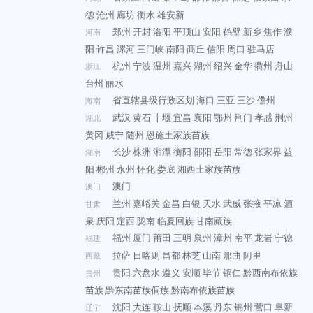
德
沧州
廊坊
衡水
雄安新
郑州
开封
洛阳
平顶山
安阳
鹤壁
新乡
焦作
濮
河南
阳
许昌
漯河
三门峡
南阳
商丘
信阳
周口
驻马店
杭州
宁波
温州
嘉兴
湖州
绍兴
金华
衢州
舟山
浙江
台州
丽水
省直辖县级行政区划
海口
三亚
三沙
儋州
海南
武汉
黄石
十堰
宜昌
襄阳
鄂州
荆门
孝感
荆州
湖北
黄冈
咸宁
随州
恩施土家族苗族
长沙
株洲
湘潭
衡阳
邵阳
岳阳
常德
张家界
益
湖南
阳
郴州
永州
怀化
娄底
湘西土家族苗族
澳门
澳门
兰州
嘉峪关
金昌
白银
天水
武威
张掖
平凉
酒
甘肃
泉
庆阳
定西
陇南
临夏回族
甘南藏族
福州
厦门
莆田
三明
泉州
漳州
南平
龙岩
宁德
福建
拉萨
日喀则
昌都
林芝
山南
那曲
阿里
西藏
贵阳
六盘水
遵义
安顺
毕节
铜仁
黔西南布依族
贵州
苗族
黔东南苗族侗族
黔南布依族苗族
沈阳
大连
鞍山
抚顺
本溪
丹东
锦州
营口
阜新
辽宁