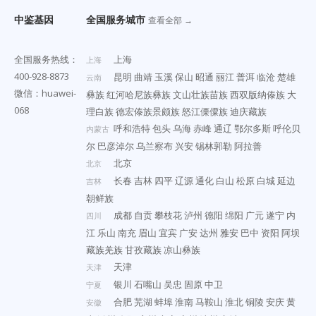
中鉴基因
全国服务城市
查看全部 →
全国服务热线：
上海
上海
400-928-8873
昆明
曲靖
玉溪
保山
昭通
丽江
普洱
临沧
楚雄
云南
微信：huawei-
彝族
红河哈尼族彝族
文山壮族苗族
西双版纳傣族
大
068
理白族
德宏傣族景颇族
怒江傈僳族
迪庆藏族
呼和浩特
包头
乌海
赤峰
通辽
鄂尔多斯
呼伦贝
内蒙古
尔
巴彦淖尔
乌兰察布
兴安
锡林郭勒
阿拉善
北京
北京
长春
吉林
四平
辽源
通化
白山
松原
白城
延边
吉林
朝鲜族
成都
自贡
攀枝花
泸州
德阳
绵阳
广元
遂宁
内
四川
江
乐山
南充
眉山
宜宾
广安
达州
雅安
巴中
资阳
阿坝
藏族羌族
甘孜藏族
凉山彝族
天津
天津
银川
石嘴山
吴忠
固原
中卫
宁夏
合肥
芜湖
蚌埠
淮南
马鞍山
淮北
铜陵
安庆
黄
安徽