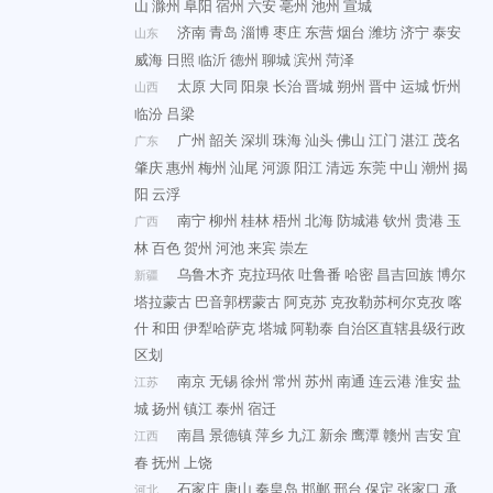
山
滁州
阜阳
宿州
六安
亳州
池州
宣城
济南
青岛
淄博
枣庄
东营
烟台
潍坊
济宁
泰安
山东
威海
日照
临沂
德州
聊城
滨州
菏泽
太原
大同
阳泉
长治
晋城
朔州
晋中
运城
忻州
山西
临汾
吕梁
广州
韶关
深圳
珠海
汕头
佛山
江门
湛江
茂名
广东
肇庆
惠州
梅州
汕尾
河源
阳江
清远
东莞
中山
潮州
揭
阳
云浮
南宁
柳州
桂林
梧州
北海
防城港
钦州
贵港
玉
广西
林
百色
贺州
河池
来宾
崇左
乌鲁木齐
克拉玛依
吐鲁番
哈密
昌吉回族
博尔
新疆
塔拉蒙古
巴音郭楞蒙古
阿克苏
克孜勒苏柯尔克孜
喀
什
和田
伊犁哈萨克
塔城
阿勒泰
自治区直辖县级行政
区划
南京
无锡
徐州
常州
苏州
南通
连云港
淮安
盐
江苏
城
扬州
镇江
泰州
宿迁
南昌
景德镇
萍乡
九江
新余
鹰潭
赣州
吉安
宜
江西
春
抚州
上饶
石家庄
唐山
秦皇岛
邯郸
邢台
保定
张家口
承
河北