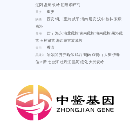
辽阳
盘锦
铁岭
朝阳
葫芦岛
重庆
重庆
西安
铜川
宝鸡
咸阳
渭南
延安
汉中
榆林
安康
陕西
商洛
西宁
海东
海北藏族
黄南藏族
海南藏族
果洛藏
青海
族
玉树藏族
海西蒙古族藏族
香港
香港
哈尔滨
齐齐哈尔
鸡西
鹤岗
双鸭山
大庆
伊春
黑龙江
佳木斯
七台河
牡丹江
黑河
绥化
大兴安岭