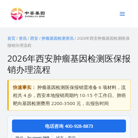
跳
Main
至
Menu
内
容
首页
/
资讯
/
西安
/
肿瘤基因检测资讯
/
2026年西安肿瘤基因检测医保
报销办理流程
2026年西安肿瘤基因检测医保报
销办理流程
快速事实：
肿瘤基因检测医保报销需准备 6 项材料，流
程共 4 步，西安本地报销周期约 10-15 个工作日。肺癌
靶向基因检测费用 2200-3500 元，出报告时间
电话咨询 400-928-8873
微信：
huawei-068
城市：西安