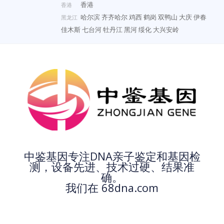
香港
香港
哈尔滨
齐齐哈尔
鸡西
鹤岗
双鸭山
大庆
伊春
黑龙江
佳木斯
七台河
牡丹江
黑河
绥化
大兴安岭
中鉴基因专注DNA亲子鉴定和基因检
测，设备先进、技术过硬、结果准
确。
我们在 68dna.com