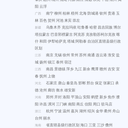
阳
云浮
南宁
柳州
桂林
梧州
北海
防城港
钦州
贵港
玉
广西
林
百色
贺州
河池
来宾
崇左
乌鲁木齐
克拉玛依
吐鲁番
哈密
昌吉回族
博尔
新疆
塔拉蒙古
巴音郭楞蒙古
阿克苏
克孜勒苏柯尔克孜
喀
什
和田
伊犁哈萨克
塔城
阿勒泰
自治区直辖县级行政
区划
南京
无锡
徐州
常州
苏州
南通
连云港
淮安
盐
江苏
城
扬州
镇江
泰州
宿迁
南昌
景德镇
萍乡
九江
新余
鹰潭
赣州
吉安
宜
江西
春
抚州
上饶
石家庄
唐山
秦皇岛
邯郸
邢台
保定
张家口
承
河北
德
沧州
廊坊
衡水
雄安新
郑州
开封
洛阳
平顶山
安阳
鹤壁
新乡
焦作
濮
河南
阳
许昌
漯河
三门峡
南阳
商丘
信阳
周口
驻马店
杭州
宁波
温州
嘉兴
湖州
绍兴
金华
衢州
舟山
浙江
台州
丽水
省直辖县级行政区划
海口
三亚
三沙
儋州
海南