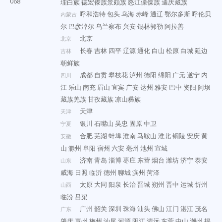
068
理白族
德宏傣族景颇族
怒江傈僳族
迪庆藏族
呼和浩特
包头
乌海
赤峰
通辽
鄂尔多斯
呼伦贝
内蒙古
尔
巴彦淖尔
乌兰察布
兴安
锡林郭勒
阿拉善
北京
北京
长春
吉林
四平
辽源
通化
白山
松原
白城
延边
吉林
朝鲜族
成都
自贡
攀枝花
泸州
德阳
绵阳
广元
遂宁
内
四川
江
乐山
南充
眉山
宜宾
广安
达州
雅安
巴中
资阳
阿坝
藏族羌族
甘孜藏族
凉山彝族
天津
天津
银川
石嘴山
吴忠
固原
中卫
宁夏
合肥
芜湖
蚌埠
淮南
马鞍山
淮北
铜陵
安庆
黄
安徽
山
滁州
阜阳
宿州
六安
亳州
池州
宣城
济南
青岛
淄博
枣庄
东营
烟台
潍坊
济宁
泰安
山东
威海
日照
临沂
德州
聊城
滨州
菏泽
太原
大同
阳泉
长治
晋城
朔州
晋中
运城
忻州
山西
临汾
吕梁
广州
韶关
深圳
珠海
汕头
佛山
江门
湛江
茂名
广东
肇庆
惠州
梅州
汕尾
河源
阳江
清远
东莞
中山
潮州
揭