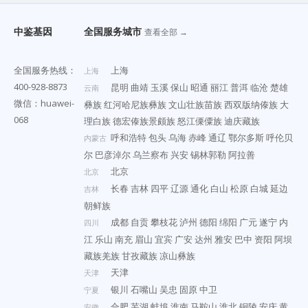
中鉴基因
全国服务城市
查看全部 →
全国服务热线：
上海
上海
400-928-8873
昆明
曲靖
玉溪
保山
昭通
丽江
普洱
临沧
楚雄
云南
微信：huawei-
彝族
红河哈尼族彝族
文山壮族苗族
西双版纳傣族
大
068
理白族
德宏傣族景颇族
怒江傈僳族
迪庆藏族
呼和浩特
包头
乌海
赤峰
通辽
鄂尔多斯
呼伦贝
内蒙古
尔
巴彦淖尔
乌兰察布
兴安
锡林郭勒
阿拉善
北京
北京
长春
吉林
四平
辽源
通化
白山
松原
白城
延边
吉林
朝鲜族
成都
自贡
攀枝花
泸州
德阳
绵阳
广元
遂宁
内
四川
江
乐山
南充
眉山
宜宾
广安
达州
雅安
巴中
资阳
阿坝
藏族羌族
甘孜藏族
凉山彝族
天津
天津
银川
石嘴山
吴忠
固原
中卫
宁夏
合肥
芜湖
蚌埠
淮南
马鞍山
淮北
铜陵
安庆
黄
安徽