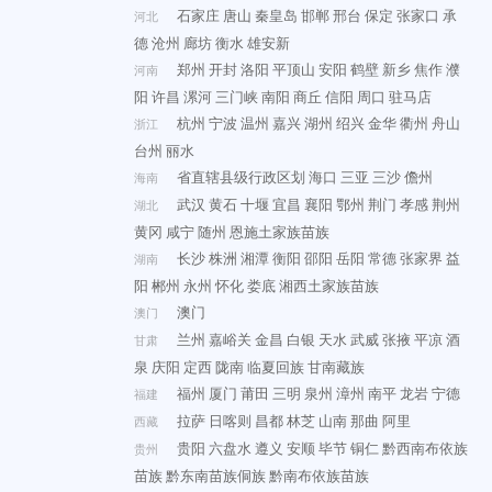
石家庄
唐山
秦皇岛
邯郸
邢台
保定
张家口
承
河北
德
沧州
廊坊
衡水
雄安新
郑州
开封
洛阳
平顶山
安阳
鹤壁
新乡
焦作
濮
河南
阳
许昌
漯河
三门峡
南阳
商丘
信阳
周口
驻马店
杭州
宁波
温州
嘉兴
湖州
绍兴
金华
衢州
舟山
浙江
台州
丽水
省直辖县级行政区划
海口
三亚
三沙
儋州
海南
武汉
黄石
十堰
宜昌
襄阳
鄂州
荆门
孝感
荆州
湖北
黄冈
咸宁
随州
恩施土家族苗族
长沙
株洲
湘潭
衡阳
邵阳
岳阳
常德
张家界
益
湖南
阳
郴州
永州
怀化
娄底
湘西土家族苗族
澳门
澳门
兰州
嘉峪关
金昌
白银
天水
武威
张掖
平凉
酒
甘肃
泉
庆阳
定西
陇南
临夏回族
甘南藏族
福州
厦门
莆田
三明
泉州
漳州
南平
龙岩
宁德
福建
拉萨
日喀则
昌都
林芝
山南
那曲
阿里
西藏
贵阳
六盘水
遵义
安顺
毕节
铜仁
黔西南布依族
贵州
苗族
黔东南苗族侗族
黔南布依族苗族