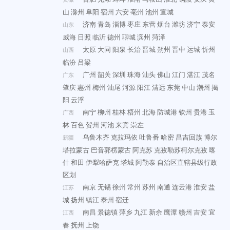
山
滁州
阜阳
宿州
六安
亳州
池州
宣城
济南
青岛
淄博
枣庄
东营
烟台
潍坊
济宁
泰安
山东
威海
日照
临沂
德州
聊城
滨州
菏泽
太原
大同
阳泉
长治
晋城
朔州
晋中
运城
忻州
山西
临汾
吕梁
广州
韶关
深圳
珠海
汕头
佛山
江门
湛江
茂名
广东
肇庆
惠州
梅州
汕尾
河源
阳江
清远
东莞
中山
潮州
揭
阳
云浮
南宁
柳州
桂林
梧州
北海
防城港
钦州
贵港
玉
广西
林
百色
贺州
河池
来宾
崇左
乌鲁木齐
克拉玛依
吐鲁番
哈密
昌吉回族
博尔
新疆
塔拉蒙古
巴音郭楞蒙古
阿克苏
克孜勒苏柯尔克孜
喀
什
和田
伊犁哈萨克
塔城
阿勒泰
自治区直辖县级行政
区划
南京
无锡
徐州
常州
苏州
南通
连云港
淮安
盐
江苏
城
扬州
镇江
泰州
宿迁
南昌
景德镇
萍乡
九江
新余
鹰潭
赣州
吉安
宜
江西
春
抚州
上饶