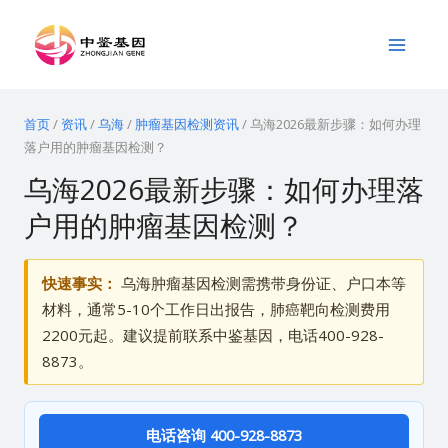
跳
Main
至
Menu
内
容
首页
/
资讯
/
乌海
/
肿瘤基因检测资讯
/
乌海2026最新步骤：如何办理
落户用的肿瘤基因检测？
乌海2026最新步骤：如何办理落
户用的肿瘤基因检测？
快速事实：
乌海肿瘤基因检测需携带身份证、户口本等
材料，通常5-10个工作日出报告，肺癌靶向检测费用
2200元起。建议提前联系中鉴基因，电话400-928-
8873。
电话咨询 400-928-8873