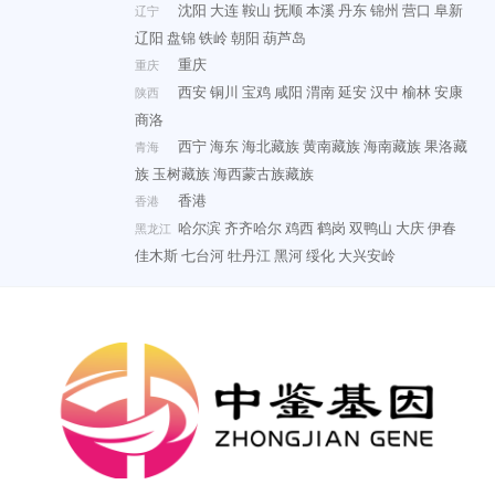
沈阳
大连
鞍山
抚顺
本溪
丹东
锦州
营口
阜新
辽宁
辽阳
盘锦
铁岭
朝阳
葫芦岛
重庆
重庆
西安
铜川
宝鸡
咸阳
渭南
延安
汉中
榆林
安康
陕西
商洛
西宁
海东
海北藏族
黄南藏族
海南藏族
果洛藏
青海
族
玉树藏族
海西蒙古族藏族
香港
香港
哈尔滨
齐齐哈尔
鸡西
鹤岗
双鸭山
大庆
伊春
黑龙江
佳木斯
七台河
牡丹江
黑河
绥化
大兴安岭