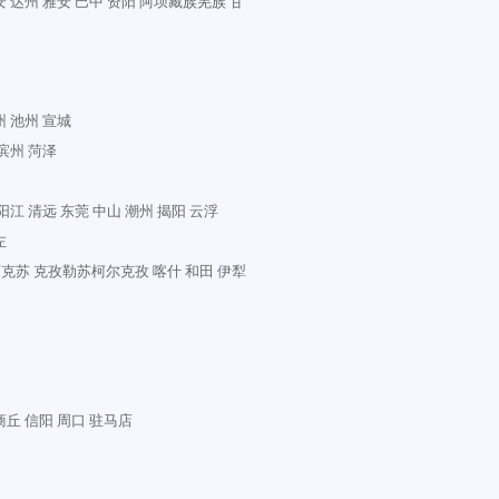
安
达州
雅安
巴中
资阳
阿坝藏族羌族
甘
州
池州
宣城
滨州
菏泽
阳江
清远
东莞
中山
潮州
揭阳
云浮
左
阿克苏
克孜勒苏柯尔克孜
喀什
和田
伊犁
商丘
信阳
周口
驻马店