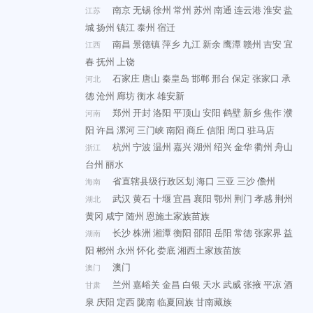
南京
无锡
徐州
常州
苏州
南通
连云港
淮安
盐
江苏
城
扬州
镇江
泰州
宿迁
南昌
景德镇
萍乡
九江
新余
鹰潭
赣州
吉安
宜
江西
春
抚州
上饶
石家庄
唐山
秦皇岛
邯郸
邢台
保定
张家口
承
河北
德
沧州
廊坊
衡水
雄安新
郑州
开封
洛阳
平顶山
安阳
鹤壁
新乡
焦作
濮
河南
阳
许昌
漯河
三门峡
南阳
商丘
信阳
周口
驻马店
杭州
宁波
温州
嘉兴
湖州
绍兴
金华
衢州
舟山
浙江
台州
丽水
省直辖县级行政区划
海口
三亚
三沙
儋州
海南
武汉
黄石
十堰
宜昌
襄阳
鄂州
荆门
孝感
荆州
湖北
黄冈
咸宁
随州
恩施土家族苗族
长沙
株洲
湘潭
衡阳
邵阳
岳阳
常德
张家界
益
湖南
阳
郴州
永州
怀化
娄底
湘西土家族苗族
澳门
澳门
兰州
嘉峪关
金昌
白银
天水
武威
张掖
平凉
酒
甘肃
泉
庆阳
定西
陇南
临夏回族
甘南藏族