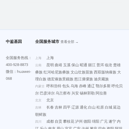
中鉴基因
全国服务城市
查看全部 →
全国服务热线：
上海
上海
400-928-8873
昆明
曲靖
玉溪
保山
昭通
丽江
普洱
临沧
楚雄
云南
微信：huawei-
彝族
红河哈尼族彝族
文山壮族苗族
西双版纳傣族
大
068
理白族
德宏傣族景颇族
怒江傈僳族
迪庆藏族
呼和浩特
包头
乌海
赤峰
通辽
鄂尔多斯
呼伦贝
内蒙古
尔
巴彦淖尔
乌兰察布
兴安
锡林郭勒
阿拉善
北京
北京
长春
吉林
四平
辽源
通化
白山
松原
白城
延边
吉林
朝鲜族
成都
自贡
攀枝花
泸州
德阳
绵阳
广元
遂宁
内
四川
江
乐山
南充
眉山
宜宾
广安
达州
雅安
巴中
资阳
阿坝