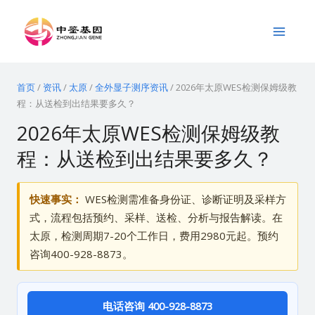
跳
Main
至
Menu
内
容
首页
/
资讯
/
太原
/
全外显子测序资讯
/
2026年太原WES检测保姆级教
程：从送检到出结果要多久？
2026年太原WES检测保姆级教
程：从送检到出结果要多久？
快速事实：
WES检测需准备身份证、诊断证明及采样方
式，流程包括预约、采样、送检、分析与报告解读。在
太原，检测周期7-20个工作日，费用2980元起。预约
咨询400-928-8873。
电话咨询 400-928-8873