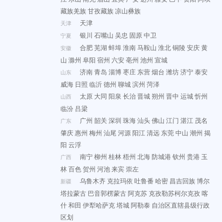
藏族羌族
甘孜藏族
凉山彝族
天津
天津
银川
石嘴山
吴忠
固原
中卫
宁夏
合肥
芜湖
蚌埠
淮南
马鞍山
淮北
铜陵
安庆
黄
安徽
山
滁州
阜阳
宿州
六安
亳州
池州
宣城
济南
青岛
淄博
枣庄
东营
烟台
潍坊
济宁
泰安
山东
威海
日照
临沂
德州
聊城
滨州
菏泽
太原
大同
阳泉
长治
晋城
朔州
晋中
运城
忻州
山西
临汾
吕梁
广州
韶关
深圳
珠海
汕头
佛山
江门
湛江
茂名
广东
肇庆
惠州
梅州
汕尾
河源
阳江
清远
东莞
中山
潮州
揭
阳
云浮
南宁
柳州
桂林
梧州
北海
防城港
钦州
贵港
玉
广西
林
百色
贺州
河池
来宾
崇左
乌鲁木齐
克拉玛依
吐鲁番
哈密
昌吉回族
博尔
新疆
塔拉蒙古
巴音郭楞蒙古
阿克苏
克孜勒苏柯尔克孜
喀
什
和田
伊犁哈萨克
塔城
阿勒泰
自治区直辖县级行政
区划