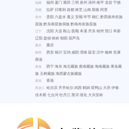
福州
厦门
莆田
三明
泉州
漳州
南平
龙岩
宁德
福建
拉萨
日喀则
昌都
林芝
山南
那曲
阿里
西藏
贵阳
六盘水
遵义
安顺
毕节
铜仁
黔西南布依族
贵州
苗族
黔东南苗族侗族
黔南布依族苗族
沈阳
大连
鞍山
抚顺
本溪
丹东
锦州
营口
阜新
辽宁
辽阳
盘锦
铁岭
朝阳
葫芦岛
重庆
重庆
西安
铜川
宝鸡
咸阳
渭南
延安
汉中
榆林
安康
陕西
商洛
西宁
海东
海北藏族
黄南藏族
海南藏族
果洛藏
青海
族
玉树藏族
海西蒙古族藏族
香港
香港
哈尔滨
齐齐哈尔
鸡西
鹤岗
双鸭山
大庆
伊春
黑龙江
佳木斯
七台河
牡丹江
黑河
绥化
大兴安岭