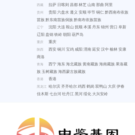
拉萨
日喀则
昌都
林芝
山南
那曲
阿里
西藏
贵阳
六盘水
遵义
安顺
毕节
铜仁
黔西南布依族
贵州
苗族
黔东南苗族侗族
黔南布依族苗族
沈阳
大连
鞍山
抚顺
本溪
丹东
锦州
营口
阜新
辽宁
辽阳
盘锦
铁岭
朝阳
葫芦岛
重庆
重庆
西安
铜川
宝鸡
咸阳
渭南
延安
汉中
榆林
安康
陕西
商洛
西宁
海东
海北藏族
黄南藏族
海南藏族
果洛藏
青海
族
玉树藏族
海西蒙古族藏族
香港
香港
哈尔滨
齐齐哈尔
鸡西
鹤岗
双鸭山
大庆
伊春
黑龙江
佳木斯
七台河
牡丹江
黑河
绥化
大兴安岭