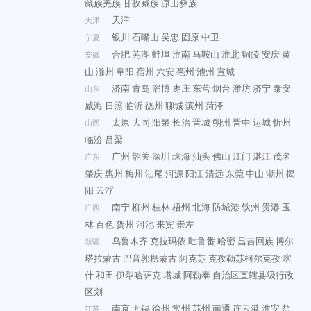
藏族羌族
甘孜藏族
凉山彝族
天津
天津
银川
石嘴山
吴忠
固原
中卫
宁夏
合肥
芜湖
蚌埠
淮南
马鞍山
淮北
铜陵
安庆
黄
安徽
山
滁州
阜阳
宿州
六安
亳州
池州
宣城
济南
青岛
淄博
枣庄
东营
烟台
潍坊
济宁
泰安
山东
威海
日照
临沂
德州
聊城
滨州
菏泽
太原
大同
阳泉
长治
晋城
朔州
晋中
运城
忻州
山西
临汾
吕梁
广州
韶关
深圳
珠海
汕头
佛山
江门
湛江
茂名
广东
肇庆
惠州
梅州
汕尾
河源
阳江
清远
东莞
中山
潮州
揭
阳
云浮
南宁
柳州
桂林
梧州
北海
防城港
钦州
贵港
玉
广西
林
百色
贺州
河池
来宾
崇左
乌鲁木齐
克拉玛依
吐鲁番
哈密
昌吉回族
博尔
新疆
塔拉蒙古
巴音郭楞蒙古
阿克苏
克孜勒苏柯尔克孜
喀
什
和田
伊犁哈萨克
塔城
阿勒泰
自治区直辖县级行政
区划
南京
无锡
徐州
常州
苏州
南通
连云港
淮安
盐
江苏