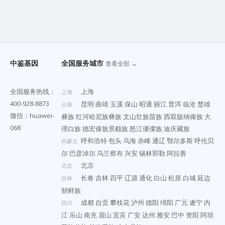
中鉴基因
全国服务城市
查看全部 →
全国服务热线：
上海
上海
400-928-8873
昆明
曲靖
玉溪
保山
昭通
丽江
普洱
临沧
楚雄
云南
微信：huawei-
彝族
红河哈尼族彝族
文山壮族苗族
西双版纳傣族
大
068
理白族
德宏傣族景颇族
怒江傈僳族
迪庆藏族
呼和浩特
包头
乌海
赤峰
通辽
鄂尔多斯
呼伦贝
内蒙古
尔
巴彦淖尔
乌兰察布
兴安
锡林郭勒
阿拉善
北京
北京
长春
吉林
四平
辽源
通化
白山
松原
白城
延边
吉林
朝鲜族
成都
自贡
攀枝花
泸州
德阳
绵阳
广元
遂宁
内
四川
江
乐山
南充
眉山
宜宾
广安
达州
雅安
巴中
资阳
阿坝