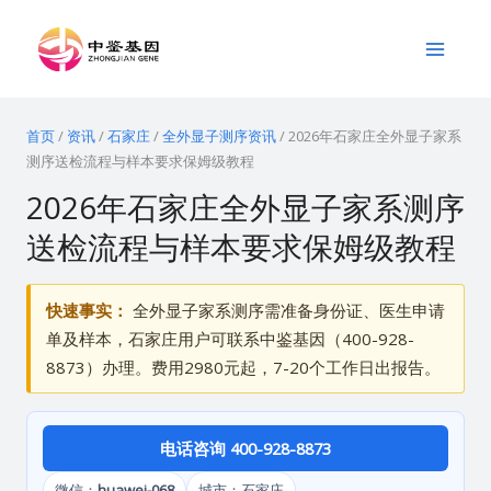
跳
Main
至
Menu
内
容
首页
/
资讯
/
石家庄
/
全外显子测序资讯
/
2026年石家庄全外显子家系
测序送检流程与样本要求保姆级教程
2026年石家庄全外显子家系测序
送检流程与样本要求保姆级教程
快速事实：
全外显子家系测序需准备身份证、医生申请
单及样本，石家庄用户可联系中鉴基因（400-928-
8873）办理。费用2980元起，7-20个工作日出报告。
电话咨询 400-928-8873
微信：
huawei-068
城市：石家庄