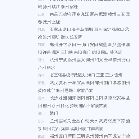
城
扬州
镇江
泰州
宿迁
南昌
景德镇
萍乡
九江
新余
鹰潭
赣州
吉安
宜
江西
春
抚州
上饶
石家庄
唐山
秦皇岛
邯郸
邢台
保定
张家口
承
河北
德
沧州
廊坊
衡水
雄安新
郑州
开封
洛阳
平顶山
安阳
鹤壁
新乡
焦作
濮
河南
阳
许昌
漯河
三门峡
南阳
商丘
信阳
周口
驻马店
杭州
宁波
温州
嘉兴
湖州
绍兴
金华
衢州
舟山
浙江
台州
丽水
省直辖县级行政区划
海口
三亚
三沙
儋州
海南
武汉
黄石
十堰
宜昌
襄阳
鄂州
荆门
孝感
荆州
湖北
黄冈
咸宁
随州
恩施土家族苗族
长沙
株洲
湘潭
衡阳
邵阳
岳阳
常德
张家界
益
湖南
阳
郴州
永州
怀化
娄底
湘西土家族苗族
澳门
澳门
兰州
嘉峪关
金昌
白银
天水
武威
张掖
平凉
酒
甘肃
泉
庆阳
定西
陇南
临夏回族
甘南藏族
福州
厦门
莆田
三明
泉州
漳州
南平
龙岩
宁德
福建