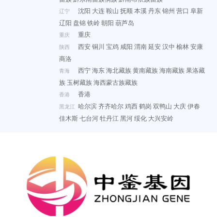
沈阳
大连
鞍山
抚顺
本溪
丹东
锦州
营口
阜新
辽宁
辽阳
盘锦
铁岭
朝阳
葫芦岛
重庆
重庆
西安
铜川
宝鸡
咸阳
渭南
延安
汉中
榆林
安康
陕西
商洛
西宁
海东
海北藏族
黄南藏族
海南藏族
果洛藏
青海
族
玉树藏族
海西蒙古族藏族
香港
香港
哈尔滨
齐齐哈尔
鸡西
鹤岗
双鸭山
大庆
伊春
黑龙江
佳木斯
七台河
牡丹江
黑河
绥化
大兴安岭