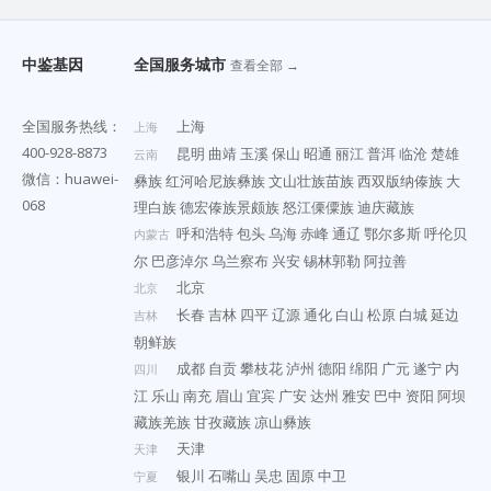
中鉴基因
全国服务城市
查看全部 →
全国服务热线：
上海
上海
400-928-8873
昆明
曲靖
玉溪
保山
昭通
丽江
普洱
临沧
楚雄
云南
微信：huawei-
彝族
红河哈尼族彝族
文山壮族苗族
西双版纳傣族
大
068
理白族
德宏傣族景颇族
怒江傈僳族
迪庆藏族
呼和浩特
包头
乌海
赤峰
通辽
鄂尔多斯
呼伦贝
内蒙古
尔
巴彦淖尔
乌兰察布
兴安
锡林郭勒
阿拉善
北京
北京
长春
吉林
四平
辽源
通化
白山
松原
白城
延边
吉林
朝鲜族
成都
自贡
攀枝花
泸州
德阳
绵阳
广元
遂宁
内
四川
江
乐山
南充
眉山
宜宾
广安
达州
雅安
巴中
资阳
阿坝
藏族羌族
甘孜藏族
凉山彝族
天津
天津
银川
石嘴山
吴忠
固原
中卫
宁夏