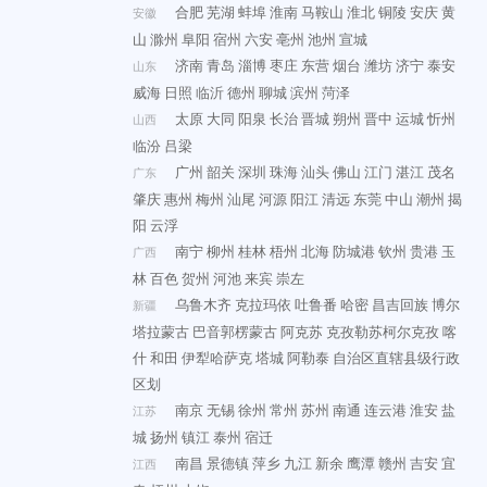
合肥
芜湖
蚌埠
淮南
马鞍山
淮北
铜陵
安庆
黄
安徽
山
滁州
阜阳
宿州
六安
亳州
池州
宣城
济南
青岛
淄博
枣庄
东营
烟台
潍坊
济宁
泰安
山东
威海
日照
临沂
德州
聊城
滨州
菏泽
太原
大同
阳泉
长治
晋城
朔州
晋中
运城
忻州
山西
临汾
吕梁
广州
韶关
深圳
珠海
汕头
佛山
江门
湛江
茂名
广东
肇庆
惠州
梅州
汕尾
河源
阳江
清远
东莞
中山
潮州
揭
阳
云浮
南宁
柳州
桂林
梧州
北海
防城港
钦州
贵港
玉
广西
林
百色
贺州
河池
来宾
崇左
乌鲁木齐
克拉玛依
吐鲁番
哈密
昌吉回族
博尔
新疆
塔拉蒙古
巴音郭楞蒙古
阿克苏
克孜勒苏柯尔克孜
喀
什
和田
伊犁哈萨克
塔城
阿勒泰
自治区直辖县级行政
区划
南京
无锡
徐州
常州
苏州
南通
连云港
淮安
盐
江苏
城
扬州
镇江
泰州
宿迁
南昌
景德镇
萍乡
九江
新余
鹰潭
赣州
吉安
宜
江西