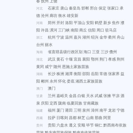
春
抚州
上饶
石家庄
唐山
秦皇岛
邯郸
邢台
保定
张家口
承
河北
德
沧州
廊坊
衡水
雄安新
郑州
开封
洛阳
平顶山
安阳
鹤壁
新乡
焦作
濮
河南
阳
许昌
漯河
三门峡
南阳
商丘
信阳
周口
驻马店
杭州
宁波
温州
嘉兴
湖州
绍兴
金华
衢州
舟山
浙江
台州
丽水
省直辖县级行政区划
海口
三亚
三沙
儋州
海南
武汉
黄石
十堰
宜昌
襄阳
鄂州
荆门
孝感
荆州
湖北
黄冈
咸宁
随州
恩施土家族苗族
长沙
株洲
湘潭
衡阳
邵阳
岳阳
常德
张家界
益
湖南
阳
郴州
永州
怀化
娄底
湘西土家族苗族
澳门
澳门
兰州
嘉峪关
金昌
白银
天水
武威
张掖
平凉
酒
甘肃
泉
庆阳
定西
陇南
临夏回族
甘南藏族
福州
厦门
莆田
三明
泉州
漳州
南平
龙岩
宁德
福建
拉萨
日喀则
昌都
林芝
山南
那曲
阿里
西藏
贵阳
六盘水
遵义
安顺
毕节
铜仁
黔西南布依族
贵州
苗族
黔东南苗族侗族
黔南布依族苗族