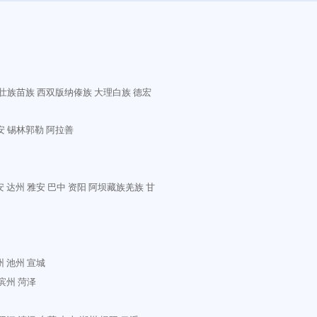
壮族苗族
西双版纳傣族
大理白族
德宏
安
锡林郭勒
阿拉善
安
达州
雅安
巴中
资阳
阿坝藏族羌族
甘
州
池州
宣城
滨州
菏泽