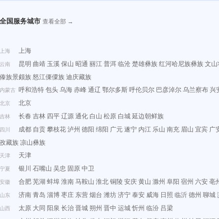
全国服务城市
查看全部 →
上海
上海
昆明
曲靖
玉溪
保山
昭通
丽江
普洱
临沧
楚雄彝族
红河哈尼族彝族
文山
云南
傣族景颇族
怒江傈僳族
迪庆藏族
呼和浩特
包头
乌海
赤峰
通辽
鄂尔多斯
呼伦贝尔
巴彦淖尔
乌兰察布
兴
内蒙古
北京
北京
长春
吉林
四平
辽源
通化
白山
松原
白城
延边朝鲜族
吉林
成都
自贡
攀枝花
泸州
德阳
绵阳
广元
遂宁
内江
乐山
南充
眉山
宜宾
广
四川
孜藏族
凉山彝族
天津
天津
银川
石嘴山
吴忠
固原
中卫
宁夏
合肥
芜湖
蚌埠
淮南
马鞍山
淮北
铜陵
安庆
黄山
滁州
阜阳
宿州
六安
亳
安徽
济南
青岛
淄博
枣庄
东营
烟台
潍坊
济宁
泰安
威海
日照
临沂
德州
聊城
山东
太原
大同
阳泉
长治
晋城
朔州
晋中
运城
忻州
临汾
吕梁
山西