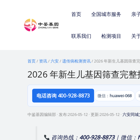
跳
至
首页
全国城市服务
亲
内
容
联系我们
检测项目
关
首页
/
资讯
/
六安
/
遗传病检测资讯
/
2026 年新生儿基因筛
2026 年新生儿基因筛查完
电话咨询 400-928-8873
微信：
huawei-068
中鉴基因编辑部
· 发布:
2026-05-12
· 更新:
2026-05-12
·
六安同城
咨询热线：
400-928-8873
| 微信：