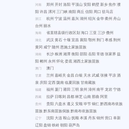
郑州
开封
洛阳
平顶山
安阳
鹤壁
新乡
焦作
濮
河南
阳
许昌
漯河
三门峡
南阳
商丘
信阳
周口
驻马店
杭州
宁波
温州
嘉兴
湖州
绍兴
金华
衢州
舟山
浙江
台州
丽水
省直辖县级行政区划
海口
三亚
三沙
儋州
海南
武汉
黄石
十堰
宜昌
襄阳
鄂州
荆门
孝感
荆州
湖北
黄冈
咸宁
随州
恩施土家族苗族
长沙
株洲
湘潭
衡阳
邵阳
岳阳
常德
张家界
益
湖南
阳
郴州
永州
怀化
娄底
湘西土家族苗族
澳门
澳门
兰州
嘉峪关
金昌
白银
天水
武威
张掖
平凉
酒
甘肃
泉
庆阳
定西
陇南
临夏回族
甘南藏族
福州
厦门
莆田
三明
泉州
漳州
南平
龙岩
宁德
福建
拉萨
日喀则
昌都
林芝
山南
那曲
阿里
西藏
贵阳
六盘水
遵义
安顺
毕节
铜仁
黔西南布依族
贵州
苗族
黔东南苗族侗族
黔南布依族苗族
沈阳
大连
鞍山
抚顺
本溪
丹东
锦州
营口
阜新
辽宁
辽阳
盘锦
铁岭
朝阳
葫芦岛