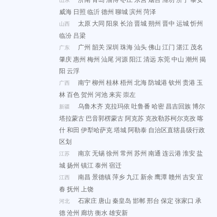
威海
日照
临沂
德州
聊城
滨州
菏泽
太原
大同
阳泉
长治
晋城
朔州
晋中
运城
忻州
山西
临汾
吕梁
广州
韶关
深圳
珠海
汕头
佛山
江门
湛江
茂名
广东
肇庆
惠州
梅州
汕尾
河源
阳江
清远
东莞
中山
潮州
揭
阳
云浮
南宁
柳州
桂林
梧州
北海
防城港
钦州
贵港
玉
广西
林
百色
贺州
河池
来宾
崇左
乌鲁木齐
克拉玛依
吐鲁番
哈密
昌吉回族
博尔
新疆
塔拉蒙古
巴音郭楞蒙古
阿克苏
克孜勒苏柯尔克孜
喀
什
和田
伊犁哈萨克
塔城
阿勒泰
自治区直辖县级行政
区划
南京
无锡
徐州
常州
苏州
南通
连云港
淮安
盐
江苏
城
扬州
镇江
泰州
宿迁
南昌
景德镇
萍乡
九江
新余
鹰潭
赣州
吉安
宜
江西
春
抚州
上饶
石家庄
唐山
秦皇岛
邯郸
邢台
保定
张家口
承
河北
德
沧州
廊坊
衡水
雄安新