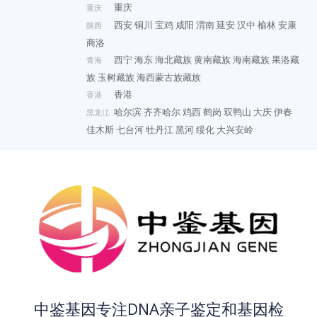
重庆
重庆
西安
铜川
宝鸡
咸阳
渭南
延安
汉中
榆林
安康
陕西
商洛
西宁
海东
海北藏族
黄南藏族
海南藏族
果洛藏
青海
族
玉树藏族
海西蒙古族藏族
香港
香港
哈尔滨
齐齐哈尔
鸡西
鹤岗
双鸭山
大庆
伊春
黑龙江
佳木斯
七台河
牡丹江
黑河
绥化
大兴安岭
中鉴基因专注DNA亲子鉴定和基因检