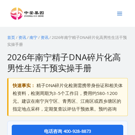
跳
Main
至
Menu
内
容
首页
/
资讯
/
南宁
/
资讯
/
2026年南宁精子DNA碎片化高男性生活干预
实操手册
2026年南宁精子DNA碎片化高
男性生活干预实操手册
快速事实：
精子DNA碎片化检测需携带身份证和相关体
检资料，检测周期为3-5个工作日，费用约580-1200
元。建议在南宁兴宁区、青秀区、江南区或西乡塘区的
指定地点采样，定期复查以评估干预效果。预约咨询
电话咨询 400-928-8873