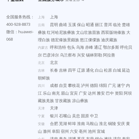
全国服务热线：
上海
上海
400-928-8873
昆明
曲靖
玉溪
保山
昭通
丽江
普洱
临沧
楚雄
云南
微信：huawei-
彝族
红河哈尼族彝族
文山壮族苗族
西双版纳傣族
大
068
理白族
德宏傣族景颇族
怒江傈僳族
迪庆藏族
呼和浩特
包头
乌海
赤峰
通辽
鄂尔多斯
呼伦贝
内蒙古
尔
巴彦淖尔
乌兰察布
兴安
锡林郭勒
阿拉善
北京
北京
长春
吉林
四平
辽源
通化
白山
松原
白城
延边
吉林
朝鲜族
成都
自贡
攀枝花
泸州
德阳
绵阳
广元
遂宁
内
四川
江
乐山
南充
眉山
宜宾
广安
达州
雅安
巴中
资阳
阿坝
藏族羌族
甘孜藏族
凉山彝族
天津
天津
银川
石嘴山
吴忠
固原
中卫
宁夏
合肥
芜湖
蚌埠
淮南
马鞍山
淮北
铜陵
安庆
黄
安徽
山
滁州
阜阳
宿州
六安
亳州
池州
宣城
济南
青岛
淄博
枣庄
东营
烟台
潍坊
济宁
泰安
山东