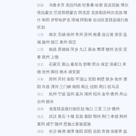
乌鲁木齐
克拉玛依
吐鲁番
哈密
昌吉回族
博尔
新疆
塔拉蒙古
巴音郭楞蒙古
阿克苏
克孜勒苏柯尔克孜
喀
什
和田
伊犁哈萨克
塔城
阿勒泰
自治区直辖县级行政
区划
南京
无锡
徐州
常州
苏州
南通
连云港
淮安
盐
江苏
城
扬州
镇江
泰州
宿迁
南昌
景德镇
萍乡
九江
新余
鹰潭
赣州
吉安
宜
江西
春
抚州
上饶
石家庄
唐山
秦皇岛
邯郸
邢台
保定
张家口
承
河北
德
沧州
廊坊
衡水
雄安新
郑州
开封
洛阳
平顶山
安阳
鹤壁
新乡
焦作
濮
河南
阳
许昌
漯河
三门峡
南阳
商丘
信阳
周口
驻马店
杭州
宁波
温州
嘉兴
湖州
绍兴
金华
衢州
舟山
浙江
台州
丽水
省直辖县级行政区划
海口
三亚
三沙
儋州
海南
武汉
黄石
十堰
宜昌
襄阳
鄂州
荆门
孝感
荆州
湖北
黄冈
咸宁
随州
恩施土家族苗族
长沙
株洲
湘潭
衡阳
邵阳
岳阳
常德
张家界
益
湖南