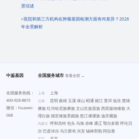
景综述
医院和第三方机构在肿瘤基因检测方面有何差异？2026
年全景解析
中鉴基因
全国服务城市
查看全部 →
全国服务热线：
上海
上海
400-928-8873
昆明
曲靖
玉溪
保山
昭通
丽江
普洱
临沧
楚雄
云南
微信：huawei-
彝族
红河哈尼族彝族
文山壮族苗族
西双版纳傣族
大
068
理白族
德宏傣族景颇族
怒江傈僳族
迪庆藏族
呼和浩特
包头
乌海
赤峰
通辽
鄂尔多斯
呼伦贝
内蒙古
尔
巴彦淖尔
乌兰察布
兴安
锡林郭勒
阿拉善
北京
北京