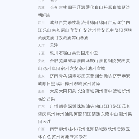
长春
吉林
四平
辽源
通化
白山
松原
白城
延边
吉林
朝鲜族
成都
自贡
攀枝花
泸州
德阳
绵阳
广元
遂宁
内
四川
江
乐山
南充
眉山
宜宾
广安
达州
雅安
巴中
资阳
阿坝
藏族羌族
甘孜藏族
凉山彝族
天津
天津
银川
石嘴山
吴忠
固原
中卫
宁夏
合肥
芜湖
蚌埠
淮南
马鞍山
淮北
铜陵
安庆
黄
安徽
山
滁州
阜阳
宿州
六安
亳州
池州
宣城
济南
青岛
淄博
枣庄
东营
烟台
潍坊
济宁
泰安
山东
威海
日照
临沂
德州
聊城
滨州
菏泽
太原
大同
阳泉
长治
晋城
朔州
晋中
运城
忻州
山西
临汾
吕梁
广州
韶关
深圳
珠海
汕头
佛山
江门
湛江
茂名
广东
肇庆
惠州
梅州
汕尾
河源
阳江
清远
东莞
中山
潮州
揭
阳
云浮
南宁
柳州
桂林
梧州
北海
防城港
钦州
贵港
玉
广西
林
百色
贺州
河池
来宾
崇左