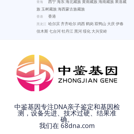
西宁
海东
海北藏族
黄南藏族
海南藏族
果洛藏
青海
族
玉树藏族
海西蒙古族藏族
香港
香港
哈尔滨
齐齐哈尔
鸡西
鹤岗
双鸭山
大庆
伊春
黑龙江
佳木斯
七台河
牡丹江
黑河
绥化
大兴安岭
中鉴基因专注DNA亲子鉴定和基因检
测，设备先进、技术过硬、结果准
确。
我们在 68dna.com