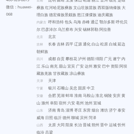
云南
微信：huawei-
彝族
红河哈尼族彝族
文山壮族苗族
西双版纳傣族
大
068
理白族
德宏傣族景颇族
怒江傈僳族
迪庆藏族
呼和浩特
包头
乌海
赤峰
通辽
鄂尔多斯
呼伦贝
内蒙古
尔
巴彦淖尔
乌兰察布
兴安
锡林郭勒
阿拉善
北京
北京
长春
吉林
四平
辽源
通化
白山
松原
白城
延边
吉林
朝鲜族
成都
自贡
攀枝花
泸州
德阳
绵阳
广元
遂宁
内
四川
江
乐山
南充
眉山
宜宾
广安
达州
雅安
巴中
资阳
阿坝
藏族羌族
甘孜藏族
凉山彝族
天津
天津
银川
石嘴山
吴忠
固原
中卫
宁夏
合肥
芜湖
蚌埠
淮南
马鞍山
淮北
铜陵
安庆
黄
安徽
山
滁州
阜阳
宿州
六安
亳州
池州
宣城
济南
青岛
淄博
枣庄
东营
烟台
潍坊
济宁
泰安
山东
威海
日照
临沂
德州
聊城
滨州
菏泽
太原
大同
阳泉
长治
晋城
朔州
晋中
运城
忻州
山西
临汾
吕梁