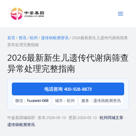
跳
Main
至
Menu
内
容
首页
/
资讯
/
杭州
/
遗传病检测资讯
/
2026最新新生儿遗传代谢病筛查
异常处理完整指南
2026最新新生儿遗传代谢病筛查
异常处理完整指南
电话咨询 400-928-8873
微信：
huawei-068
城市：杭州
服务：遗传病检测资讯
中鉴基因编辑部
· 发布:
2026-05-13
· 更新:
2026-05-13
·
杭州同城文章
·
遗传病检测资讯