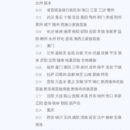
台州
丽水
省直辖县级行政区划
海口
三亚
三沙
儋州
海南
武汉
黄石
十堰
宜昌
襄阳
鄂州
荆门
孝感
荆州
湖北
黄冈
咸宁
随州
恩施土家族苗族
长沙
株洲
湘潭
衡阳
邵阳
岳阳
常德
张家界
益
湖南
阳
郴州
永州
怀化
娄底
湘西土家族苗族
澳门
澳门
兰州
嘉峪关
金昌
白银
天水
武威
张掖
平凉
酒
甘肃
泉
庆阳
定西
陇南
临夏回族
甘南藏族
福州
厦门
莆田
三明
泉州
漳州
南平
龙岩
宁德
福建
拉萨
日喀则
昌都
林芝
山南
那曲
阿里
西藏
贵阳
六盘水
遵义
安顺
毕节
铜仁
黔西南布依族
贵州
苗族
黔东南苗族侗族
黔南布依族苗族
沈阳
大连
鞍山
抚顺
本溪
丹东
锦州
营口
阜新
辽宁
辽阳
盘锦
铁岭
朝阳
葫芦岛
重庆
重庆
西安
铜川
宝鸡
咸阳
渭南
延安
汉中
榆林
安康
陕西
商洛