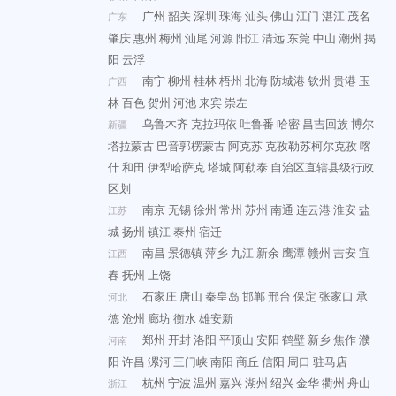
广州
韶关
深圳
珠海
汕头
佛山
江门
湛江
茂名
广东
肇庆
惠州
梅州
汕尾
河源
阳江
清远
东莞
中山
潮州
揭
阳
云浮
南宁
柳州
桂林
梧州
北海
防城港
钦州
贵港
玉
广西
林
百色
贺州
河池
来宾
崇左
乌鲁木齐
克拉玛依
吐鲁番
哈密
昌吉回族
博尔
新疆
塔拉蒙古
巴音郭楞蒙古
阿克苏
克孜勒苏柯尔克孜
喀
什
和田
伊犁哈萨克
塔城
阿勒泰
自治区直辖县级行政
区划
南京
无锡
徐州
常州
苏州
南通
连云港
淮安
盐
江苏
城
扬州
镇江
泰州
宿迁
南昌
景德镇
萍乡
九江
新余
鹰潭
赣州
吉安
宜
江西
春
抚州
上饶
石家庄
唐山
秦皇岛
邯郸
邢台
保定
张家口
承
河北
德
沧州
廊坊
衡水
雄安新
郑州
开封
洛阳
平顶山
安阳
鹤壁
新乡
焦作
濮
河南
阳
许昌
漯河
三门峡
南阳
商丘
信阳
周口
驻马店
杭州
宁波
温州
嘉兴
湖州
绍兴
金华
衢州
舟山
浙江