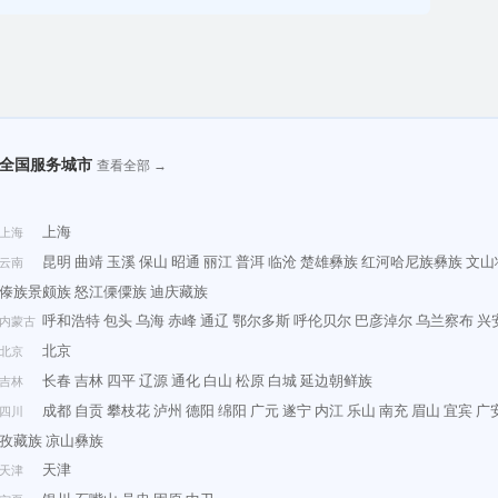
全国服务城市
查看全部 →
上海
上海
昆明
曲靖
玉溪
保山
昭通
丽江
普洱
临沧
楚雄彝族
红河哈尼族彝族
文山
云南
傣族景颇族
怒江傈僳族
迪庆藏族
呼和浩特
包头
乌海
赤峰
通辽
鄂尔多斯
呼伦贝尔
巴彦淖尔
乌兰察布
兴
内蒙古
北京
北京
长春
吉林
四平
辽源
通化
白山
松原
白城
延边朝鲜族
吉林
成都
自贡
攀枝花
泸州
德阳
绵阳
广元
遂宁
内江
乐山
南充
眉山
宜宾
广
四川
孜藏族
凉山彝族
天津
天津