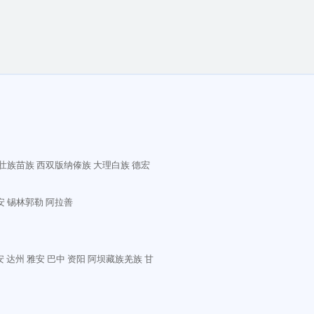
壮族苗族
西双版纳傣族
大理白族
德宏
安
锡林郭勒
阿拉善
安
达州
雅安
巴中
资阳
阿坝藏族羌族
甘