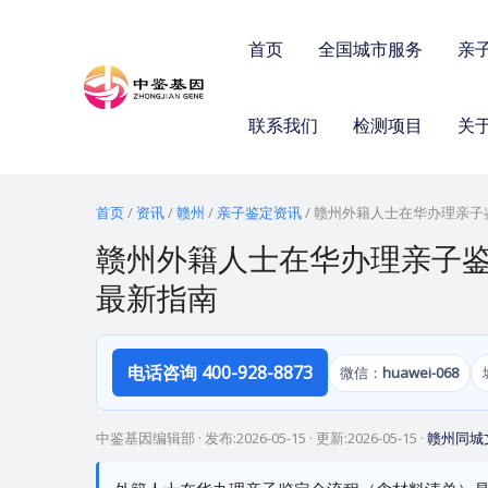
跳
至
首页
全国城市服务
亲
内
容
联系我们
检测项目
关
首页
/
资讯
/
赣州
/
亲子鉴定资讯
/
赣州外籍人士在华办理亲子鉴
赣州外籍人士在华办理亲子鉴
最新指南
电话咨询 400-928-8873
微信：
huawei-068
中鉴基因编辑部
· 发布:
2026-05-15
· 更新:
2026-05-15
·
赣州同城