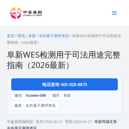
跳
Main
至
Menu
内
容
首页
/
资讯
/
阜新
/
全外显子测序资讯
/
阜新WES检测用于司法用途完
整指南（2026最新）
阜新WES检测用于司法用途完整
指南（2026最新）
电话咨询 400-928-8873
微信：
huawei-068
城市：阜新
服务：全外显子测序资讯
中鉴基因编辑部
· 发布:
2026-05-21
· 更新:
2026-05-21
·
阜新同城文章
·
全外显子测序资讯