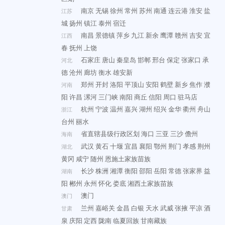
南京
无锡
徐州
常州
苏州
南通
连云港
淮安
盐
江苏
城
扬州
镇江
泰州
宿迁
南昌
景德镇
萍乡
九江
新余
鹰潭
赣州
吉安
宜
江西
春
抚州
上饶
石家庄
唐山
秦皇岛
邯郸
邢台
保定
张家口
承
河北
德
沧州
廊坊
衡水
雄安新
郑州
开封
洛阳
平顶山
安阳
鹤壁
新乡
焦作
濮
河南
阳
许昌
漯河
三门峡
南阳
商丘
信阳
周口
驻马店
杭州
宁波
温州
嘉兴
湖州
绍兴
金华
衢州
舟山
浙江
台州
丽水
省直辖县级行政区划
海口
三亚
三沙
儋州
海南
武汉
黄石
十堰
宜昌
襄阳
鄂州
荆门
孝感
荆州
湖北
黄冈
咸宁
随州
恩施土家族苗族
长沙
株洲
湘潭
衡阳
邵阳
岳阳
常德
张家界
益
湖南
阳
郴州
永州
怀化
娄底
湘西土家族苗族
澳门
澳门
兰州
嘉峪关
金昌
白银
天水
武威
张掖
平凉
酒
甘肃
泉
庆阳
定西
陇南
临夏回族
甘南藏族