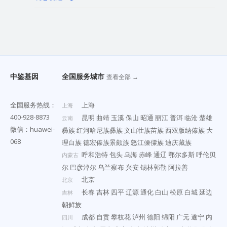
中鉴基因
全国服务城市
查看全部 →
全国服务热线：
上海
上海
400-928-8873
昆明
曲靖
玉溪
保山
昭通
丽江
普洱
临沧
楚雄
云南
微信：huawei-
彝族
红河哈尼族彝族
文山壮族苗族
西双版纳傣族
大
068
理白族
德宏傣族景颇族
怒江傈僳族
迪庆藏族
呼和浩特
包头
乌海
赤峰
通辽
鄂尔多斯
呼伦贝
内蒙古
尔
巴彦淖尔
乌兰察布
兴安
锡林郭勒
阿拉善
北京
北京
长春
吉林
四平
辽源
通化
白山
松原
白城
延边
吉林
朝鲜族
成都
自贡
攀枝花
泸州
德阳
绵阳
广元
遂宁
内
四川