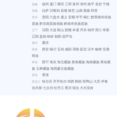
福州
厦门
莆田
三明
泉州
漳州
南平
龙岩
宁德
福建
拉萨
日喀则
昌都
林芝
山南
那曲
阿里
西藏
贵阳
六盘水
遵义
安顺
毕节
铜仁
黔西南布依族
贵州
苗族
黔东南苗族侗族
黔南布依族苗族
沈阳
大连
鞍山
抚顺
本溪
丹东
锦州
营口
阜新
辽宁
辽阳
盘锦
铁岭
朝阳
葫芦岛
重庆
重庆
西安
铜川
宝鸡
咸阳
渭南
延安
汉中
榆林
安康
陕西
商洛
西宁
海东
海北藏族
黄南藏族
海南藏族
果洛藏
青海
族
玉树藏族
海西蒙古族藏族
香港
香港
哈尔滨
齐齐哈尔
鸡西
鹤岗
双鸭山
大庆
伊春
黑龙江
佳木斯
七台河
牡丹江
黑河
绥化
大兴安岭