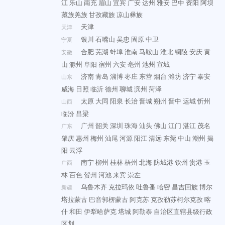
江
乐山
南充
眉山
宜宾
广安
达州
雅安
巴中
资阳
阿坝
藏族羌族
甘孜藏族
凉山彝族
天津
天津
银川
石嘴山
吴忠
固原
中卫
宁夏
合肥
芜湖
蚌埠
淮南
马鞍山
淮北
铜陵
安庆
黄
安徽
山
滁州
阜阳
宿州
六安
亳州
池州
宣城
济南
青岛
淄博
枣庄
东营
烟台
潍坊
济宁
泰安
山东
威海
日照
临沂
德州
聊城
滨州
菏泽
太原
大同
阳泉
长治
晋城
朔州
晋中
运城
忻州
山西
临汾
吕梁
广州
韶关
深圳
珠海
汕头
佛山
江门
湛江
茂名
广东
肇庆
惠州
梅州
汕尾
河源
阳江
清远
东莞
中山
潮州
揭
阳
云浮
南宁
柳州
桂林
梧州
北海
防城港
钦州
贵港
玉
广西
林
百色
贺州
河池
来宾
崇左
乌鲁木齐
克拉玛依
吐鲁番
哈密
昌吉回族
博尔
新疆
塔拉蒙古
巴音郭楞蒙古
阿克苏
克孜勒苏柯尔克孜
喀
什
和田
伊犁哈萨克
塔城
阿勒泰
自治区直辖县级行政
区划