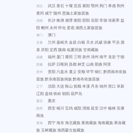
武汉
黄石
十堰
宜昌
襄阳
鄂州
荆门
孝感
荆州
湖北
黄冈
咸宁
随州
恩施土家族苗族
长沙
株洲
湘潭
衡阳
邵阳
岳阳
常德
张家界
益
湖南
阳
郴州
永州
怀化
娄底
湘西土家族苗族
澳门
澳门
兰州
嘉峪关
金昌
白银
天水
武威
张掖
平凉
酒
甘肃
泉
庆阳
定西
陇南
临夏回族
甘南藏族
福州
厦门
莆田
三明
泉州
漳州
南平
龙岩
宁德
福建
拉萨
日喀则
昌都
林芝
山南
那曲
阿里
西藏
贵阳
六盘水
遵义
安顺
毕节
铜仁
黔西南布依族
贵州
苗族
黔东南苗族侗族
黔南布依族苗族
沈阳
大连
鞍山
抚顺
本溪
丹东
锦州
营口
阜新
辽宁
辽阳
盘锦
铁岭
朝阳
葫芦岛
重庆
重庆
西安
铜川
宝鸡
咸阳
渭南
延安
汉中
榆林
安康
陕西
商洛
西宁
海东
海北藏族
黄南藏族
海南藏族
果洛藏
青海
族
玉树藏族
海西蒙古族藏族