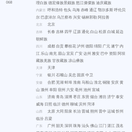
068
理白族
德宏傣族景颇族
怒江傈僳族
迪庆藏族
呼和浩特
包头
乌海
赤峰
通辽
鄂尔多斯
呼伦贝
内蒙古
尔
巴彦淖尔
乌兰察布
兴安
锡林郭勒
阿拉善
北京
北京
长春
吉林
四平
辽源
通化
白山
松原
白城
延边
吉林
朝鲜族
成都
自贡
攀枝花
泸州
德阳
绵阳
广元
遂宁
内
四川
江
乐山
南充
眉山
宜宾
广安
达州
雅安
巴中
资阳
阿坝
藏族羌族
甘孜藏族
凉山彝族
天津
天津
银川
石嘴山
吴忠
固原
中卫
宁夏
合肥
芜湖
蚌埠
淮南
马鞍山
淮北
铜陵
安庆
黄
安徽
山
滁州
阜阳
宿州
六安
亳州
池州
宣城
济南
青岛
淄博
枣庄
东营
烟台
潍坊
济宁
泰安
山东
威海
日照
临沂
德州
聊城
滨州
菏泽
太原
大同
阳泉
长治
晋城
朔州
晋中
运城
忻州
山西
临汾
吕梁
广州
韶关
深圳
珠海
汕头
佛山
江门
湛江
茂名
广东