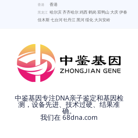
香港
香港
哈尔滨
齐齐哈尔
鸡西
鹤岗
双鸭山
大庆
伊春
黑龙江
佳木斯
七台河
牡丹江
黑河
绥化
大兴安岭
中鉴基因专注DNA亲子鉴定和基因检
测，设备先进、技术过硬、结果准
确。
我们在 68dna.com