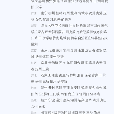
肇庆
惠州
梅州
汕尾
河源
阳江
清远
东莞
中山
潮州
揭
阳
云浮
南宁
柳州
桂林
梧州
北海
防城港
钦州
贵港
玉
广西
林
百色
贺州
河池
来宾
崇左
乌鲁木齐
克拉玛依
吐鲁番
哈密
昌吉回族
博尔
新疆
塔拉蒙古
巴音郭楞蒙古
阿克苏
克孜勒苏柯尔克孜
喀
什
和田
伊犁哈萨克
塔城
阿勒泰
自治区直辖县级行政
区划
南京
无锡
徐州
常州
苏州
南通
连云港
淮安
盐
江苏
城
扬州
镇江
泰州
宿迁
南昌
景德镇
萍乡
九江
新余
鹰潭
赣州
吉安
宜
江西
春
抚州
上饶
石家庄
唐山
秦皇岛
邯郸
邢台
保定
张家口
承
河北
德
沧州
廊坊
衡水
雄安新
郑州
开封
洛阳
平顶山
安阳
鹤壁
新乡
焦作
濮
河南
阳
许昌
漯河
三门峡
南阳
商丘
信阳
周口
驻马店
杭州
宁波
温州
嘉兴
湖州
绍兴
金华
衢州
舟山
浙江
台州
丽水
省直辖县级行政区划
海口
三亚
三沙
儋州
海南