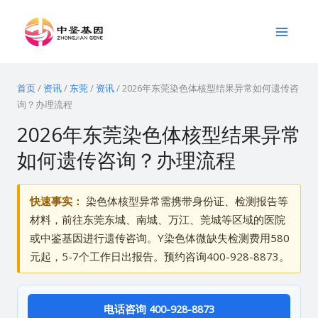
跳
Main
至
Menu
内
容
首页
/
资讯
/
东莞
/
资讯
/
2026年东莞染色体核型结果异常如何遗传咨
询？办理流程
2026年东莞染色体核型结果异常
如何遗传咨询？办理流程
快速事实：
染色体核型异常需携带身份证、检测报告等
材料，前往东莞东城、南城、万江、莞城等区域的医院
或中鉴基因进行遗传咨询。Y染色体微缺失检测费用580
元起，5-7个工作日出报告。预约咨询400-928-8873。
电话咨询 400-928-8873