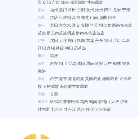
泉
庆阳
定西
陇南
临夏回族
甘南藏族
福州
厦门
莆田
三明
泉州
漳州
南平
龙岩
宁德
福建
拉萨
日喀则
昌都
林芝
山南
那曲
阿里
西藏
贵阳
六盘水
遵义
安顺
毕节
铜仁
黔西南布依族
贵州
苗族
黔东南苗族侗族
黔南布依族苗族
沈阳
大连
鞍山
抚顺
本溪
丹东
锦州
营口
阜新
辽宁
辽阳
盘锦
铁岭
朝阳
葫芦岛
重庆
重庆
西安
铜川
宝鸡
咸阳
渭南
延安
汉中
榆林
安康
陕西
商洛
西宁
海东
海北藏族
黄南藏族
海南藏族
果洛藏
青海
族
玉树藏族
海西蒙古族藏族
香港
香港
哈尔滨
齐齐哈尔
鸡西
鹤岗
双鸭山
大庆
伊春
黑龙江
佳木斯
七台河
牡丹江
黑河
绥化
大兴安岭