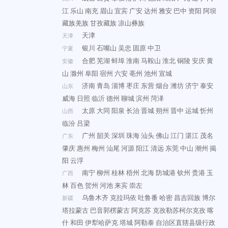
江
乐山
南充
眉山
宜宾
广安
达州
雅安
巴中
资阳
阿坝
藏族羌族
甘孜藏族
凉山彝族
天津
天津
银川
石嘴山
吴忠
固原
中卫
宁夏
合肥
芜湖
蚌埠
淮南
马鞍山
淮北
铜陵
安庆
黄
安徽
山
滁州
阜阳
宿州
六安
亳州
池州
宣城
济南
青岛
淄博
枣庄
东营
烟台
潍坊
济宁
泰安
山东
威海
日照
临沂
德州
聊城
滨州
菏泽
太原
大同
阳泉
长治
晋城
朔州
晋中
运城
忻州
山西
临汾
吕梁
广州
韶关
深圳
珠海
汕头
佛山
江门
湛江
茂名
广东
肇庆
惠州
梅州
汕尾
河源
阳江
清远
东莞
中山
潮州
揭
阳
云浮
南宁
柳州
桂林
梧州
北海
防城港
钦州
贵港
玉
广西
林
百色
贺州
河池
来宾
崇左
乌鲁木齐
克拉玛依
吐鲁番
哈密
昌吉回族
博尔
新疆
塔拉蒙古
巴音郭楞蒙古
阿克苏
克孜勒苏柯尔克孜
喀
什
和田
伊犁哈萨克
塔城
阿勒泰
自治区直辖县级行政