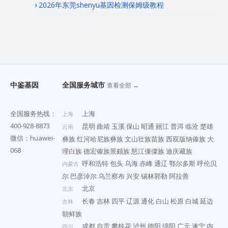
2026年东莞shenyu基因检测保姆级教程
中鉴基因
全国服务城市
查看全部 →
全国服务热线：
上海
上海
400-928-8873
昆明
曲靖
玉溪
保山
昭通
丽江
普洱
临沧
楚雄
云南
微信：huawei-
彝族
红河哈尼族彝族
文山壮族苗族
西双版纳傣族
大
068
理白族
德宏傣族景颇族
怒江傈僳族
迪庆藏族
呼和浩特
包头
乌海
赤峰
通辽
鄂尔多斯
呼伦贝
内蒙古
尔
巴彦淖尔
乌兰察布
兴安
锡林郭勒
阿拉善
北京
北京
长春
吉林
四平
辽源
通化
白山
松原
白城
延边
吉林
朝鲜族
成都
自贡
攀枝花
泸州
德阳
绵阳
广元
遂宁
内
四川