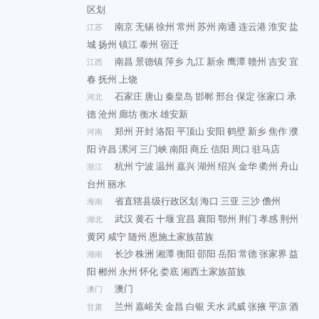
区划
南京
无锡
徐州
常州
苏州
南通
连云港
淮安
盐
江苏
城
扬州
镇江
泰州
宿迁
南昌
景德镇
萍乡
九江
新余
鹰潭
赣州
吉安
宜
江西
春
抚州
上饶
石家庄
唐山
秦皇岛
邯郸
邢台
保定
张家口
承
河北
德
沧州
廊坊
衡水
雄安新
郑州
开封
洛阳
平顶山
安阳
鹤壁
新乡
焦作
濮
河南
阳
许昌
漯河
三门峡
南阳
商丘
信阳
周口
驻马店
杭州
宁波
温州
嘉兴
湖州
绍兴
金华
衢州
舟山
浙江
台州
丽水
省直辖县级行政区划
海口
三亚
三沙
儋州
海南
武汉
黄石
十堰
宜昌
襄阳
鄂州
荆门
孝感
荆州
湖北
黄冈
咸宁
随州
恩施土家族苗族
长沙
株洲
湘潭
衡阳
邵阳
岳阳
常德
张家界
益
湖南
阳
郴州
永州
怀化
娄底
湘西土家族苗族
澳门
澳门
兰州
嘉峪关
金昌
白银
天水
武威
张掖
平凉
酒
甘肃