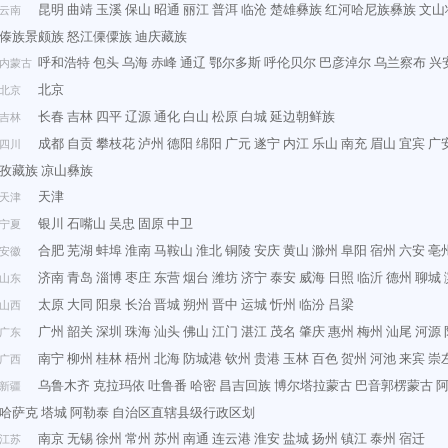
昆明
曲靖
玉溪
保山
昭通
丽江
普洱
临沧
楚雄彝族
红河哈尼族彝族
文山
云南
傣族景颇族
怒江傈僳族
迪庆藏族
呼和浩特
包头
乌海
赤峰
通辽
鄂尔多斯
呼伦贝尔
巴彦淖尔
乌兰察布
兴
内蒙古
北京
北京
长春
吉林
四平
辽源
通化
白山
松原
白城
延边朝鲜族
吉林
成都
自贡
攀枝花
泸州
德阳
绵阳
广元
遂宁
内江
乐山
南充
眉山
宜宾
广
四川
孜藏族
凉山彝族
天津
天津
银川
石嘴山
吴忠
固原
中卫
宁夏
合肥
芜湖
蚌埠
淮南
马鞍山
淮北
铜陵
安庆
黄山
滁州
阜阳
宿州
六安
亳
安徽
济南
青岛
淄博
枣庄
东营
烟台
潍坊
济宁
泰安
威海
日照
临沂
德州
聊城
山东
太原
大同
阳泉
长治
晋城
朔州
晋中
运城
忻州
临汾
吕梁
山西
广州
韶关
深圳
珠海
汕头
佛山
江门
湛江
茂名
肇庆
惠州
梅州
汕尾
河源
广东
南宁
柳州
桂林
梧州
北海
防城港
钦州
贵港
玉林
百色
贺州
河池
来宾
崇
广西
乌鲁木齐
克拉玛依
吐鲁番
哈密
昌吉回族
博尔塔拉蒙古
巴音郭楞蒙古
新疆
哈萨克
塔城
阿勒泰
自治区直辖县级行政区划
南京
无锡
徐州
常州
苏州
南通
连云港
淮安
盐城
扬州
镇江
泰州
宿迁
江苏