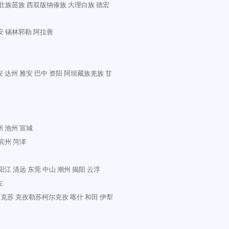
壮族苗族
西双版纳傣族
大理白族
德宏
安
锡林郭勒
阿拉善
安
达州
雅安
巴中
资阳
阿坝藏族羌族
甘
州
池州
宣城
滨州
菏泽
阳江
清远
东莞
中山
潮州
揭阳
云浮
左
阿克苏
克孜勒苏柯尔克孜
喀什
和田
伊犁