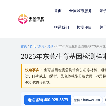
跳
至
首页
全国城市服务
亲
内
容
联系我们
检测项目
关
首页
/
资讯
/
东莞
/
资讯
/
2026年东莞生育基因检测样本采集
2026年东莞生育基因检测
快速事实：
生育基因检测需携带身份证等材料，通常
访、邮寄或上门采样。染色体核型分析费用380元起，
400-928-8873。
电话咨询 400-928-8873
微信：
huawei-068