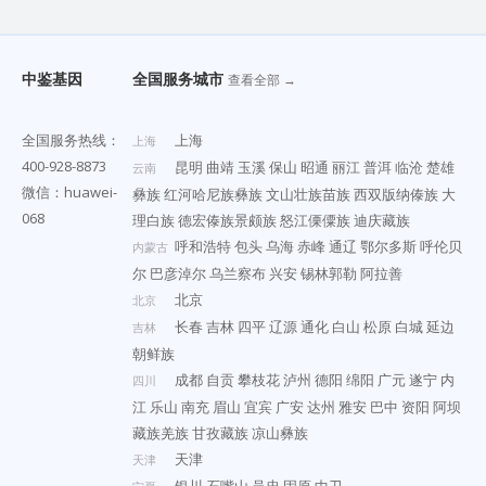
中鉴基因
全国服务城市
查看全部 →
全国服务热线：
上海
上海
400-928-8873
昆明
曲靖
玉溪
保山
昭通
丽江
普洱
临沧
楚雄
云南
微信：huawei-
彝族
红河哈尼族彝族
文山壮族苗族
西双版纳傣族
大
068
理白族
德宏傣族景颇族
怒江傈僳族
迪庆藏族
呼和浩特
包头
乌海
赤峰
通辽
鄂尔多斯
呼伦贝
内蒙古
尔
巴彦淖尔
乌兰察布
兴安
锡林郭勒
阿拉善
北京
北京
长春
吉林
四平
辽源
通化
白山
松原
白城
延边
吉林
朝鲜族
成都
自贡
攀枝花
泸州
德阳
绵阳
广元
遂宁
内
四川
江
乐山
南充
眉山
宜宾
广安
达州
雅安
巴中
资阳
阿坝
藏族羌族
甘孜藏族
凉山彝族
天津
天津