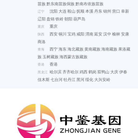
苗族
黔东南苗族侗族
黔南布依族苗族
沈阳
大连
鞍山
抚顺
本溪
丹东
锦州
营口
阜新
辽宁
辽阳
盘锦
铁岭
朝阳
葫芦岛
重庆
重庆
西安
铜川
宝鸡
咸阳
渭南
延安
汉中
榆林
安康
陕西
商洛
西宁
海东
海北藏族
黄南藏族
海南藏族
果洛藏
青海
族
玉树藏族
海西蒙古族藏族
香港
香港
哈尔滨
齐齐哈尔
鸡西
鹤岗
双鸭山
大庆
伊春
黑龙江
佳木斯
七台河
牡丹江
黑河
绥化
大兴安岭