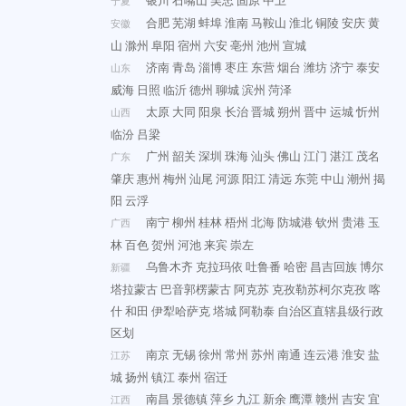
银川
石嘴山
吴忠
固原
中卫
宁夏
合肥
芜湖
蚌埠
淮南
马鞍山
淮北
铜陵
安庆
黄
安徽
山
滁州
阜阳
宿州
六安
亳州
池州
宣城
济南
青岛
淄博
枣庄
东营
烟台
潍坊
济宁
泰安
山东
威海
日照
临沂
德州
聊城
滨州
菏泽
太原
大同
阳泉
长治
晋城
朔州
晋中
运城
忻州
山西
临汾
吕梁
广州
韶关
深圳
珠海
汕头
佛山
江门
湛江
茂名
广东
肇庆
惠州
梅州
汕尾
河源
阳江
清远
东莞
中山
潮州
揭
阳
云浮
南宁
柳州
桂林
梧州
北海
防城港
钦州
贵港
玉
广西
林
百色
贺州
河池
来宾
崇左
乌鲁木齐
克拉玛依
吐鲁番
哈密
昌吉回族
博尔
新疆
塔拉蒙古
巴音郭楞蒙古
阿克苏
克孜勒苏柯尔克孜
喀
什
和田
伊犁哈萨克
塔城
阿勒泰
自治区直辖县级行政
区划
南京
无锡
徐州
常州
苏州
南通
连云港
淮安
盐
江苏
城
扬州
镇江
泰州
宿迁
南昌
景德镇
萍乡
九江
新余
鹰潭
赣州
吉安
宜
江西