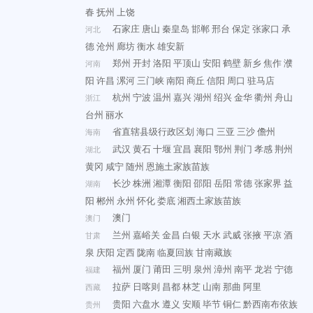
春
抚州
上饶
石家庄
唐山
秦皇岛
邯郸
邢台
保定
张家口
承
河北
德
沧州
廊坊
衡水
雄安新
郑州
开封
洛阳
平顶山
安阳
鹤壁
新乡
焦作
濮
河南
阳
许昌
漯河
三门峡
南阳
商丘
信阳
周口
驻马店
杭州
宁波
温州
嘉兴
湖州
绍兴
金华
衢州
舟山
浙江
台州
丽水
省直辖县级行政区划
海口
三亚
三沙
儋州
海南
武汉
黄石
十堰
宜昌
襄阳
鄂州
荆门
孝感
荆州
湖北
黄冈
咸宁
随州
恩施土家族苗族
长沙
株洲
湘潭
衡阳
邵阳
岳阳
常德
张家界
益
湖南
阳
郴州
永州
怀化
娄底
湘西土家族苗族
澳门
澳门
兰州
嘉峪关
金昌
白银
天水
武威
张掖
平凉
酒
甘肃
泉
庆阳
定西
陇南
临夏回族
甘南藏族
福州
厦门
莆田
三明
泉州
漳州
南平
龙岩
宁德
福建
拉萨
日喀则
昌都
林芝
山南
那曲
阿里
西藏
贵阳
六盘水
遵义
安顺
毕节
铜仁
黔西南布依族
贵州