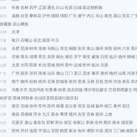
长春
吉林
四平
辽源
通化
白山
松原
白城
延边朝鲜族
吉林
成都
自贡
攀枝花
泸州
德阳
绵阳
广元
遂宁
内江
乐山
南充
眉山
宜宾
广
四川
孜藏族
凉山彝族
天津
天津
银川
石嘴山
吴忠
固原
中卫
宁夏
合肥
芜湖
蚌埠
淮南
马鞍山
淮北
铜陵
安庆
黄山
滁州
阜阳
宿州
六安
亳
安徽
济南
青岛
淄博
枣庄
东营
烟台
潍坊
济宁
泰安
威海
日照
临沂
德州
聊城
山东
太原
大同
阳泉
长治
晋城
朔州
晋中
运城
忻州
临汾
吕梁
山西
广州
韶关
深圳
珠海
汕头
佛山
江门
湛江
茂名
肇庆
惠州
梅州
汕尾
河源
广东
南宁
柳州
桂林
梧州
北海
防城港
钦州
贵港
玉林
百色
贺州
河池
来宾
崇
广西
乌鲁木齐
克拉玛依
吐鲁番
哈密
昌吉回族
博尔塔拉蒙古
巴音郭楞蒙古
新疆
哈萨克
塔城
阿勒泰
自治区直辖县级行政区划
南京
无锡
徐州
常州
苏州
南通
连云港
淮安
盐城
扬州
镇江
泰州
宿迁
江苏
南昌
景德镇
萍乡
九江
新余
鹰潭
赣州
吉安
宜春
抚州
上饶
江西
石家庄
唐山
秦皇岛
邯郸
邢台
保定
张家口
承德
沧州
廊坊
衡水
雄安新
河北
郑州
开封
洛阳
平顶山
安阳
鹤壁
新乡
焦作
濮阳
许昌
漯河
三门峡
南阳
河南