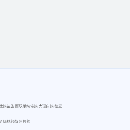
壮族苗族
西双版纳傣族
大理白族
德宏
安
锡林郭勒
阿拉善