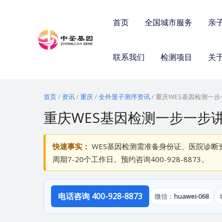
跳
至
首页
全国城市服务
亲
内
容
联系我们
检测项目
关
首页
/
资讯
/
重庆
/
全外显子测序资讯
/
重庆WES基因检测一步
重庆WES基因检测一步一步讲
快速事实：
WES基因检测需准备身份证、医院诊断资
周期7-20个工作日。预约咨询400-928-8873。
电话咨询 400-928-8873
微信：
huawei-068