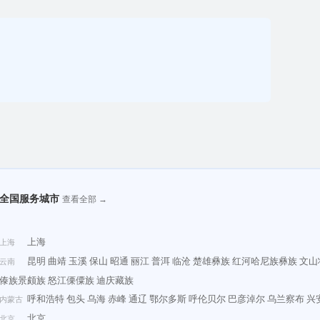
全国服务城市
查看全部 →
上海
上海
昆明
曲靖
玉溪
保山
昭通
丽江
普洱
临沧
楚雄彝族
红河哈尼族彝族
文山
云南
傣族景颇族
怒江傈僳族
迪庆藏族
呼和浩特
包头
乌海
赤峰
通辽
鄂尔多斯
呼伦贝尔
巴彦淖尔
乌兰察布
兴
内蒙古
北京
北京