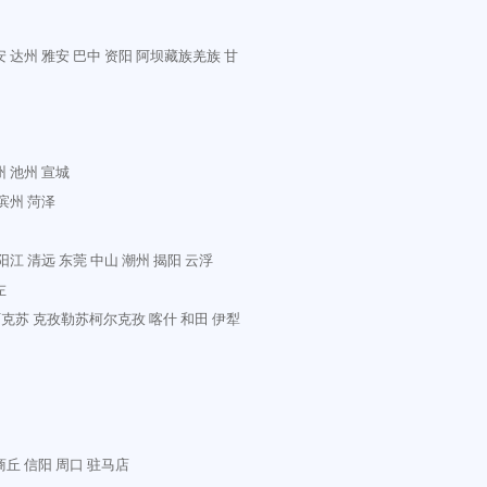
安
达州
雅安
巴中
资阳
阿坝藏族羌族
甘
州
池州
宣城
滨州
菏泽
阳江
清远
东莞
中山
潮州
揭阳
云浮
左
阿克苏
克孜勒苏柯尔克孜
喀什
和田
伊犁
商丘
信阳
周口
驻马店