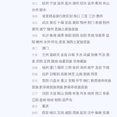
杭州
宁波
温州
嘉兴
湖州
绍兴
金华
衢州
舟山
浙江
台州
丽水
省直辖县级行政区划
海口
三亚
三沙
儋州
海南
武汉
黄石
十堰
宜昌
襄阳
鄂州
荆门
孝感
荆州
湖北
黄冈
咸宁
随州
恩施土家族苗族
长沙
株洲
湘潭
衡阳
邵阳
岳阳
常德
张家界
益
湖南
阳
郴州
永州
怀化
娄底
湘西土家族苗族
澳门
澳门
兰州
嘉峪关
金昌
白银
天水
武威
张掖
平凉
酒
甘肃
泉
庆阳
定西
陇南
临夏回族
甘南藏族
福州
厦门
莆田
三明
泉州
漳州
南平
龙岩
宁德
福建
拉萨
日喀则
昌都
林芝
山南
那曲
阿里
西藏
贵阳
六盘水
遵义
安顺
毕节
铜仁
黔西南布依族
贵州
苗族
黔东南苗族侗族
黔南布依族苗族
沈阳
大连
鞍山
抚顺
本溪
丹东
锦州
营口
阜新
辽宁
辽阳
盘锦
铁岭
朝阳
葫芦岛
重庆
重庆
西安
铜川
宝鸡
咸阳
渭南
延安
汉中
榆林
安康
陕西