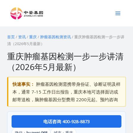
跳
Main
至
Menu
内
容
首页
/
资讯
/
重庆
/
肿瘤基因检测资讯
/
重庆肿瘤基因检测一步一步讲
清（2026年5月最新）
重庆肿瘤基因检测一步一步讲清
（2026年5月最新）
快速事实：
肿瘤基因检测需携带身份证、诊断证明及样
本，通常 7-15 工作日出报告，重庆本地可选择面访或
邮寄送检，脑肿瘤基因分型费用 2200元起。预约咨询
电话咨询 400-928-8873
微信：
huawei-068
城市：重庆