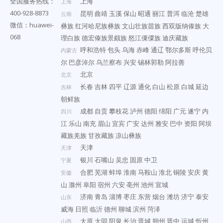
全国服务热线：
上海
上海
400-928-8873
昆明
曲靖
玉溪
保山
昭通
丽江
普洱
临沧
楚雄
云南
微信：huawei-
彝族
红河哈尼族彝族
文山壮族苗族
西双版纳傣族
大
068
理白族
德宏傣族景颇族
怒江傈僳族
迪庆藏族
呼和浩特
包头
乌海
赤峰
通辽
鄂尔多斯
呼伦贝
内蒙古
尔
巴彦淖尔
乌兰察布
兴安
锡林郭勒
阿拉善
北京
北京
长春
吉林
四平
辽源
通化
白山
松原
白城
延边
吉林
朝鲜族
成都
自贡
攀枝花
泸州
德阳
绵阳
广元
遂宁
内
四川
江
乐山
南充
眉山
宜宾
广安
达州
雅安
巴中
资阳
阿坝
藏族羌族
甘孜藏族
凉山彝族
天津
天津
银川
石嘴山
吴忠
固原
中卫
宁夏
合肥
芜湖
蚌埠
淮南
马鞍山
淮北
铜陵
安庆
黄
安徽
山
滁州
阜阳
宿州
六安
亳州
池州
宣城
济南
青岛
淄博
枣庄
东营
烟台
潍坊
济宁
泰安
山东
威海
日照
临沂
德州
聊城
滨州
菏泽
太原
大同
阳泉
长治
晋城
朔州
晋中
运城
忻州
山西