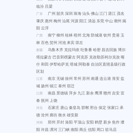
临汾
吕梁
广州
韶关
深圳
珠海
汕头
佛山
江门
湛江
茂名
广东
肇庆
惠州
梅州
汕尾
河源
阳江
清远
东莞
中山
潮州
揭
阳
云浮
南宁
柳州
桂林
梧州
北海
防城港
钦州
贵港
玉
广西
林
百色
贺州
河池
来宾
崇左
乌鲁木齐
克拉玛依
吐鲁番
哈密
昌吉回族
博尔
新疆
塔拉蒙古
巴音郭楞蒙古
阿克苏
克孜勒苏柯尔克孜
喀
什
和田
伊犁哈萨克
塔城
阿勒泰
自治区直辖县级行政
区划
南京
无锡
徐州
常州
苏州
南通
连云港
淮安
盐
江苏
城
扬州
镇江
泰州
宿迁
南昌
景德镇
萍乡
九江
新余
鹰潭
赣州
吉安
宜
江西
春
抚州
上饶
石家庄
唐山
秦皇岛
邯郸
邢台
保定
张家口
承
河北
德
沧州
廊坊
衡水
雄安新
郑州
开封
洛阳
平顶山
安阳
鹤壁
新乡
焦作
濮
河南
阳
许昌
漯河
三门峡
南阳
商丘
信阳
周口
驻马店