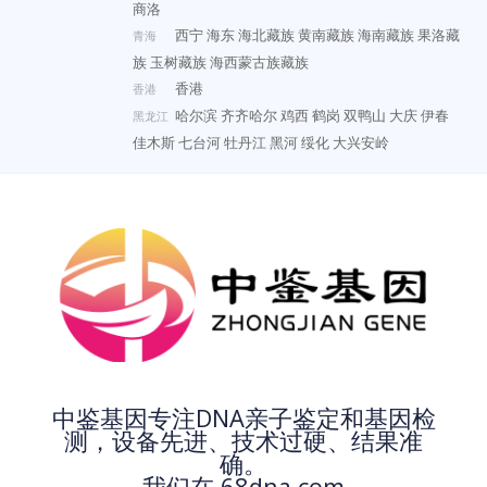
商洛
西宁
海东
海北藏族
黄南藏族
海南藏族
果洛藏
青海
族
玉树藏族
海西蒙古族藏族
香港
香港
哈尔滨
齐齐哈尔
鸡西
鹤岗
双鸭山
大庆
伊春
黑龙江
佳木斯
七台河
牡丹江
黑河
绥化
大兴安岭
中鉴基因专注DNA亲子鉴定和基因检
测，设备先进、技术过硬、结果准
确。
我们在 68dna.com