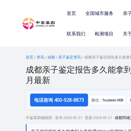
跳
至
首页
全国城市服务
亲
内
容
联系我们
检测项目
关
首页
/
资讯
/
成都
/
亲子鉴定资讯
/
成都亲子鉴定报告多久能拿到
成都亲子鉴定报告多久能拿到
月最新
电话咨询 400-928-8873
微信：
huawei-068
中鉴基因编辑部
· 发布:
2026-05-21
· 更新:
2026-05-21
·
成都同城