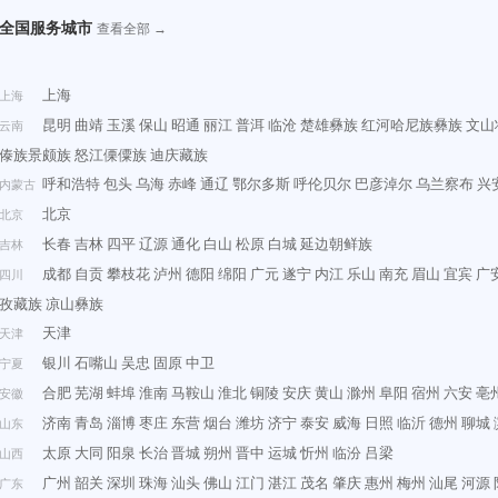
全国服务城市
查看全部 →
上海
上海
昆明
曲靖
玉溪
保山
昭通
丽江
普洱
临沧
楚雄彝族
红河哈尼族彝族
文山
云南
傣族景颇族
怒江傈僳族
迪庆藏族
呼和浩特
包头
乌海
赤峰
通辽
鄂尔多斯
呼伦贝尔
巴彦淖尔
乌兰察布
兴
内蒙古
北京
北京
长春
吉林
四平
辽源
通化
白山
松原
白城
延边朝鲜族
吉林
成都
自贡
攀枝花
泸州
德阳
绵阳
广元
遂宁
内江
乐山
南充
眉山
宜宾
广
四川
孜藏族
凉山彝族
天津
天津
银川
石嘴山
吴忠
固原
中卫
宁夏
合肥
芜湖
蚌埠
淮南
马鞍山
淮北
铜陵
安庆
黄山
滁州
阜阳
宿州
六安
亳
安徽
济南
青岛
淄博
枣庄
东营
烟台
潍坊
济宁
泰安
威海
日照
临沂
德州
聊城
山东
太原
大同
阳泉
长治
晋城
朔州
晋中
运城
忻州
临汾
吕梁
山西
广州
韶关
深圳
珠海
汕头
佛山
江门
湛江
茂名
肇庆
惠州
梅州
汕尾
河源
广东