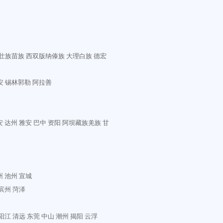
壮族苗族
西双版纳傣族
大理白族
德宏
安
锡林郭勒
阿拉善
安
达州
雅安
巴中
资阳
阿坝藏族羌族
甘
州
池州
宣城
滨州
菏泽
阳江
清远
东莞
中山
潮州
揭阳
云浮