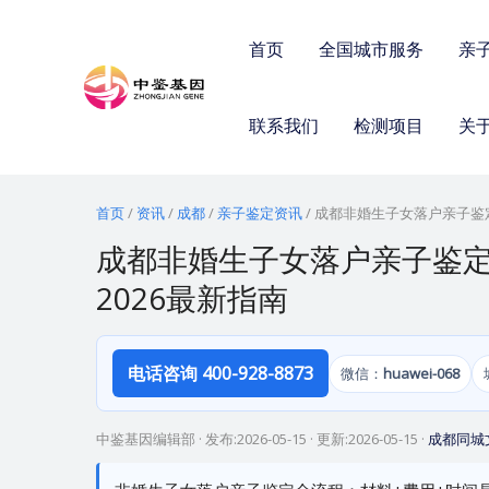
跳
至
首页
全国城市服务
亲
内
容
联系我们
检测项目
关
首页
/
资讯
/
成都
/
亲子鉴定资讯
/
成都非婚生子女落户亲子鉴定
成都非婚生子女落户亲子鉴定
2026最新指南
电话咨询 400-928-8873
微信：
huawei-068
中鉴基因编辑部
· 发布:
2026-05-15
· 更新:
2026-05-15
·
成都同城