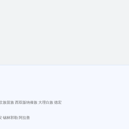
壮族苗族
西双版纳傣族
大理白族
德宏
安
锡林郭勒
阿拉善