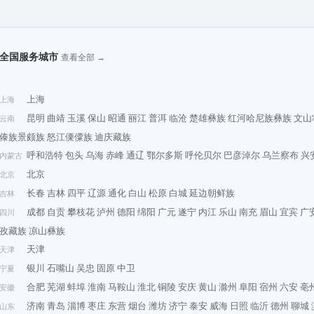
全国服务城市
查看全部 →
上海
上海
昆明
曲靖
玉溪
保山
昭通
丽江
普洱
临沧
楚雄彝族
红河哈尼族彝族
文山
云南
傣族景颇族
怒江傈僳族
迪庆藏族
呼和浩特
包头
乌海
赤峰
通辽
鄂尔多斯
呼伦贝尔
巴彦淖尔
乌兰察布
兴
内蒙古
北京
北京
长春
吉林
四平
辽源
通化
白山
松原
白城
延边朝鲜族
吉林
成都
自贡
攀枝花
泸州
德阳
绵阳
广元
遂宁
内江
乐山
南充
眉山
宜宾
广
四川
孜藏族
凉山彝族
天津
天津
银川
石嘴山
吴忠
固原
中卫
宁夏
合肥
芜湖
蚌埠
淮南
马鞍山
淮北
铜陵
安庆
黄山
滁州
阜阳
宿州
六安
亳
安徽
济南
青岛
淄博
枣庄
东营
烟台
潍坊
济宁
泰安
威海
日照
临沂
德州
聊城
山东