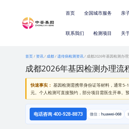
跳
至
首页
全国城市服务
亲
内
容
联系我们
检测项目
关
首页
/
资讯
/
成都
/
遗传病检测资讯
/
成都2026年基因检测办
成都2026年基因检测办理流
快速事实：
基因检测需携带身份证等材料，通常5-1
元。个人检测可直接预约，部分项目需医生开单。预约咨询
电话咨询 400-928-8873
微信：
huawei-068