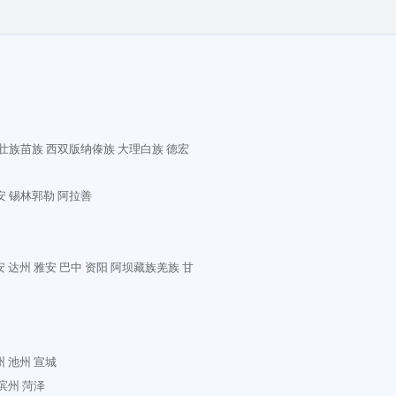
壮族苗族
西双版纳傣族
大理白族
德宏
安
锡林郭勒
阿拉善
安
达州
雅安
巴中
资阳
阿坝藏族羌族
甘
州
池州
宣城
滨州
菏泽