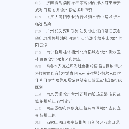
济南
青岛
淄博
枣庄
东营
烟台
潍坊
济宁
泰安
山东
威海
日照
临沂
德州
聊城
滨州
菏泽
太原
大同
阳泉
长治
晋城
朔州
晋中
运城
忻州
山西
临汾
吕梁
广州
韶关
深圳
珠海
汕头
佛山
江门
湛江
茂名
广东
肇庆
惠州
梅州
汕尾
河源
阳江
清远
东莞
中山
潮州
揭
阳
云浮
南宁
柳州
桂林
梧州
北海
防城港
钦州
贵港
玉
广西
林
百色
贺州
河池
来宾
崇左
乌鲁木齐
克拉玛依
吐鲁番
哈密
昌吉回族
博尔
新疆
塔拉蒙古
巴音郭楞蒙古
阿克苏
克孜勒苏柯尔克孜
喀
什
和田
伊犁哈萨克
塔城
阿勒泰
自治区直辖县级行政
区划
南京
无锡
徐州
常州
苏州
南通
连云港
淮安
盐
江苏
城
扬州
镇江
泰州
宿迁
南昌
景德镇
萍乡
九江
新余
鹰潭
赣州
吉安
宜
江西
春
抚州
上饶
石家庄
唐山
秦皇岛
邯郸
邢台
保定
张家口
承
河北