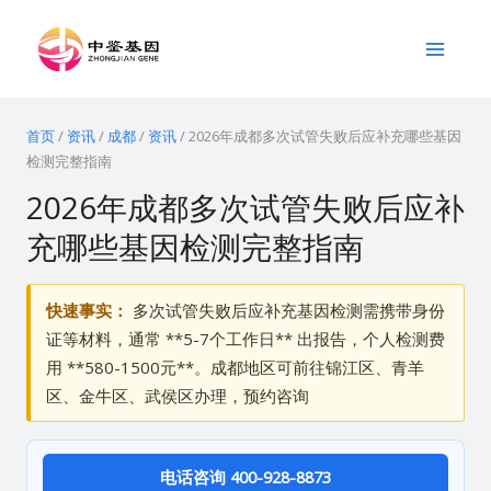
跳
Main
至
Menu
内
容
首页
/
资讯
/
成都
/
资讯
/
2026年成都多次试管失败后应补充哪些基因
检测完整指南
2026年成都多次试管失败后应补
充哪些基因检测完整指南
快速事实：
多次试管失败后应补充基因检测需携带身份
证等材料，通常 **5-7个工作日** 出报告，个人检测费
用 **580-1500元**。成都地区可前往锦江区、青羊
区、金牛区、武侯区办理，预约咨询
电话咨询 400-928-8873