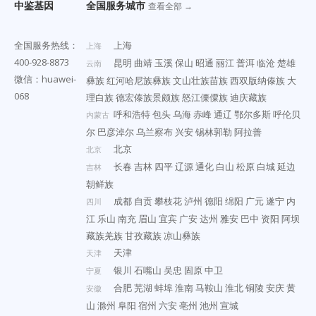
中鉴基因
全国服务城市
查看全部 →
全国服务热线：
上海
上海
400-928-8873
昆明
曲靖
玉溪
保山
昭通
丽江
普洱
临沧
楚雄
云南
微信：huawei-
彝族
红河哈尼族彝族
文山壮族苗族
西双版纳傣族
大
068
理白族
德宏傣族景颇族
怒江傈僳族
迪庆藏族
呼和浩特
包头
乌海
赤峰
通辽
鄂尔多斯
呼伦贝
内蒙古
尔
巴彦淖尔
乌兰察布
兴安
锡林郭勒
阿拉善
北京
北京
长春
吉林
四平
辽源
通化
白山
松原
白城
延边
吉林
朝鲜族
成都
自贡
攀枝花
泸州
德阳
绵阳
广元
遂宁
内
四川
江
乐山
南充
眉山
宜宾
广安
达州
雅安
巴中
资阳
阿坝
藏族羌族
甘孜藏族
凉山彝族
天津
天津
银川
石嘴山
吴忠
固原
中卫
宁夏
合肥
芜湖
蚌埠
淮南
马鞍山
淮北
铜陵
安庆
黄
安徽
山
滁州
阜阳
宿州
六安
亳州
池州
宣城