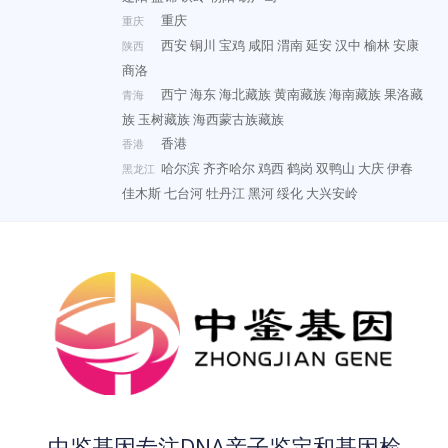
重庆
重庆
西安
铜川
宝鸡
咸阳
渭南
延安
汉中
榆林
安康
陕西
商洛
西宁
海东
海北藏族
黄南藏族
海南藏族
果洛藏
青海
族
玉树藏族
海西蒙古族藏族
香港
香港
哈尔滨
齐齐哈尔
鸡西
鹤岗
双鸭山
大庆
伊春
黑龙江
佳木斯
七台河
牡丹江
黑河
绥化
大兴安岭
中鉴基因专注DNA亲子鉴定和基因检