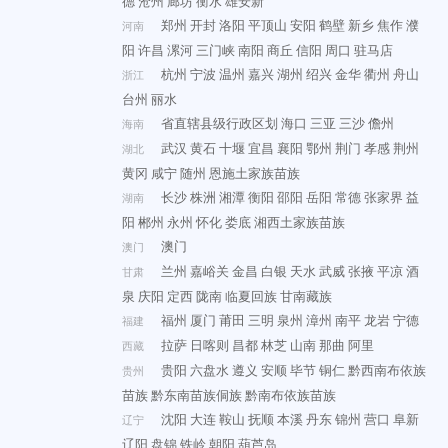
德
沧州
廊坊
衡水
雄安新
郑州
开封
洛阳
平顶山
安阳
鹤壁
新乡
焦作
濮
河南
阳
许昌
漯河
三门峡
南阳
商丘
信阳
周口
驻马店
杭州
宁波
温州
嘉兴
湖州
绍兴
金华
衢州
舟山
浙江
台州
丽水
省直辖县级行政区划
海口
三亚
三沙
儋州
海南
武汉
黄石
十堰
宜昌
襄阳
鄂州
荆门
孝感
荆州
湖北
黄冈
咸宁
随州
恩施土家族苗族
长沙
株洲
湘潭
衡阳
邵阳
岳阳
常德
张家界
益
湖南
阳
郴州
永州
怀化
娄底
湘西土家族苗族
澳门
澳门
兰州
嘉峪关
金昌
白银
天水
武威
张掖
平凉
酒
甘肃
泉
庆阳
定西
陇南
临夏回族
甘南藏族
福州
厦门
莆田
三明
泉州
漳州
南平
龙岩
宁德
福建
拉萨
日喀则
昌都
林芝
山南
那曲
阿里
西藏
贵阳
六盘水
遵义
安顺
毕节
铜仁
黔西南布依族
贵州
苗族
黔东南苗族侗族
黔南布依族苗族
沈阳
大连
鞍山
抚顺
本溪
丹东
锦州
营口
阜新
辽宁
辽阳
盘锦
铁岭
朝阳
葫芦岛