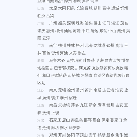
威海
日照
临沂
德州
聊城
滨州
菏泽
太原
大同
阳泉
长治
晋城
朔州
晋中
运城
忻州
山西
临汾
吕梁
广州
韶关
深圳
珠海
汕头
佛山
江门
湛江
茂名
广东
肇庆
惠州
梅州
汕尾
河源
阳江
清远
东莞
中山
潮州
揭
阳
云浮
南宁
柳州
桂林
梧州
北海
防城港
钦州
贵港
玉
广西
林
百色
贺州
河池
来宾
崇左
乌鲁木齐
克拉玛依
吐鲁番
哈密
昌吉回族
博尔
新疆
塔拉蒙古
巴音郭楞蒙古
阿克苏
克孜勒苏柯尔克孜
喀
什
和田
伊犁哈萨克
塔城
阿勒泰
自治区直辖县级行政
区划
南京
无锡
徐州
常州
苏州
南通
连云港
淮安
盐
江苏
城
扬州
镇江
泰州
宿迁
南昌
景德镇
萍乡
九江
新余
鹰潭
赣州
吉安
宜
江西
春
抚州
上饶
石家庄
唐山
秦皇岛
邯郸
邢台
保定
张家口
承
河北
德
沧州
廊坊
衡水
雄安新
郑州
开封
洛阳
平顶山
安阳
鹤壁
新乡
焦作
濮
河南