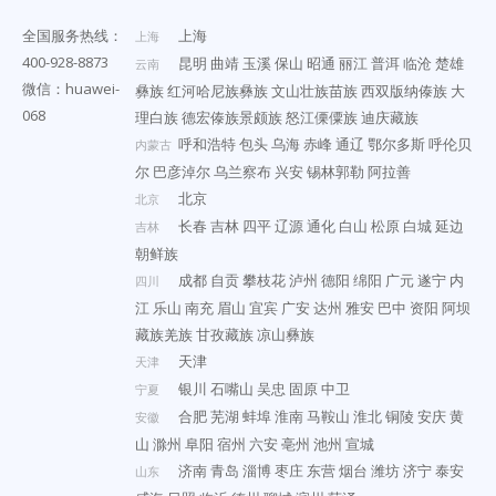
全国服务热线：
上海
上海
400-928-8873
昆明
曲靖
玉溪
保山
昭通
丽江
普洱
临沧
楚雄
云南
微信：huawei-
彝族
红河哈尼族彝族
文山壮族苗族
西双版纳傣族
大
068
理白族
德宏傣族景颇族
怒江傈僳族
迪庆藏族
呼和浩特
包头
乌海
赤峰
通辽
鄂尔多斯
呼伦贝
内蒙古
尔
巴彦淖尔
乌兰察布
兴安
锡林郭勒
阿拉善
北京
北京
长春
吉林
四平
辽源
通化
白山
松原
白城
延边
吉林
朝鲜族
成都
自贡
攀枝花
泸州
德阳
绵阳
广元
遂宁
内
四川
江
乐山
南充
眉山
宜宾
广安
达州
雅安
巴中
资阳
阿坝
藏族羌族
甘孜藏族
凉山彝族
天津
天津
银川
石嘴山
吴忠
固原
中卫
宁夏
合肥
芜湖
蚌埠
淮南
马鞍山
淮北
铜陵
安庆
黄
安徽
山
滁州
阜阳
宿州
六安
亳州
池州
宣城
济南
青岛
淄博
枣庄
东营
烟台
潍坊
济宁
泰安
山东