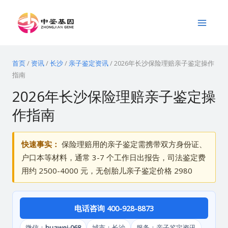
跳
Main
至
Menu
内
容
首页
/
资讯
/
长沙
/
亲子鉴定资讯
/
2026年长沙保险理赔亲子鉴定操作
指南
2026年长沙保险理赔亲子鉴定操
作指南
快速事实：
保险理赔用的亲子鉴定需携带双方身份证、
户口本等材料，通常 3-7 个工作日出报告，司法鉴定费
用约 2500-4000 元，无创胎儿亲子鉴定价格 2980
电话咨询 400-928-8873
微信：
huawei-068
城市：长沙
服务：亲子鉴定资讯