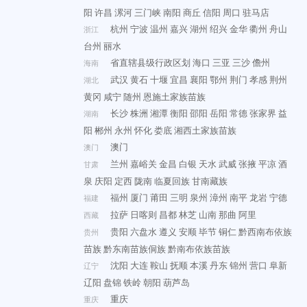
阳
许昌
漯河
三门峡
南阳
商丘
信阳
周口
驻马店
杭州
宁波
温州
嘉兴
湖州
绍兴
金华
衢州
舟山
浙江
台州
丽水
省直辖县级行政区划
海口
三亚
三沙
儋州
海南
武汉
黄石
十堰
宜昌
襄阳
鄂州
荆门
孝感
荆州
湖北
黄冈
咸宁
随州
恩施土家族苗族
长沙
株洲
湘潭
衡阳
邵阳
岳阳
常德
张家界
益
湖南
阳
郴州
永州
怀化
娄底
湘西土家族苗族
澳门
澳门
兰州
嘉峪关
金昌
白银
天水
武威
张掖
平凉
酒
甘肃
泉
庆阳
定西
陇南
临夏回族
甘南藏族
福州
厦门
莆田
三明
泉州
漳州
南平
龙岩
宁德
福建
拉萨
日喀则
昌都
林芝
山南
那曲
阿里
西藏
贵阳
六盘水
遵义
安顺
毕节
铜仁
黔西南布依族
贵州
苗族
黔东南苗族侗族
黔南布依族苗族
沈阳
大连
鞍山
抚顺
本溪
丹东
锦州
营口
阜新
辽宁
辽阳
盘锦
铁岭
朝阳
葫芦岛
重庆
重庆