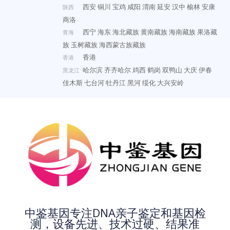
西安
铜川
宝鸡
咸阳
渭南
延安
汉中
榆林
安康
陕西
商洛
西宁
海东
海北藏族
黄南藏族
海南藏族
果洛藏
青海
族
玉树藏族
海西蒙古族藏族
香港
香港
哈尔滨
齐齐哈尔
鸡西
鹤岗
双鸭山
大庆
伊春
黑龙江
佳木斯
七台河
牡丹江
黑河
绥化
大兴安岭
中鉴基因专注DNA亲子鉴定和基因检
测，设备先进、技术过硬、结果准