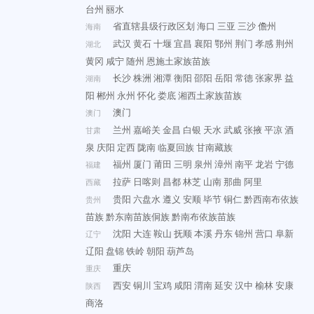
台州
丽水
省直辖县级行政区划
海口
三亚
三沙
儋州
海南
武汉
黄石
十堰
宜昌
襄阳
鄂州
荆门
孝感
荆州
湖北
黄冈
咸宁
随州
恩施土家族苗族
长沙
株洲
湘潭
衡阳
邵阳
岳阳
常德
张家界
益
湖南
阳
郴州
永州
怀化
娄底
湘西土家族苗族
澳门
澳门
兰州
嘉峪关
金昌
白银
天水
武威
张掖
平凉
酒
甘肃
泉
庆阳
定西
陇南
临夏回族
甘南藏族
福州
厦门
莆田
三明
泉州
漳州
南平
龙岩
宁德
福建
拉萨
日喀则
昌都
林芝
山南
那曲
阿里
西藏
贵阳
六盘水
遵义
安顺
毕节
铜仁
黔西南布依族
贵州
苗族
黔东南苗族侗族
黔南布依族苗族
沈阳
大连
鞍山
抚顺
本溪
丹东
锦州
营口
阜新
辽宁
辽阳
盘锦
铁岭
朝阳
葫芦岛
重庆
重庆
西安
铜川
宝鸡
咸阳
渭南
延安
汉中
榆林
安康
陕西
商洛