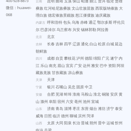
400-928-8873
昆明
曲靖
玉溪
保山
昭通
丽江
普洱
临沧
楚雄
云南
微信：huawei-
彝族
红河哈尼族彝族
文山壮族苗族
西双版纳傣族
大
068
理白族
德宏傣族景颇族
怒江傈僳族
迪庆藏族
呼和浩特
包头
乌海
赤峰
通辽
鄂尔多斯
呼伦贝
内蒙古
尔
巴彦淖尔
乌兰察布
兴安
锡林郭勒
阿拉善
北京
北京
长春
吉林
四平
辽源
通化
白山
松原
白城
延边
吉林
朝鲜族
成都
自贡
攀枝花
泸州
德阳
绵阳
广元
遂宁
内
四川
江
乐山
南充
眉山
宜宾
广安
达州
雅安
巴中
资阳
阿坝
藏族羌族
甘孜藏族
凉山彝族
天津
天津
银川
石嘴山
吴忠
固原
中卫
宁夏
合肥
芜湖
蚌埠
淮南
马鞍山
淮北
铜陵
安庆
黄
安徽
山
滁州
阜阳
宿州
六安
亳州
池州
宣城
济南
青岛
淄博
枣庄
东营
烟台
潍坊
济宁
泰安
山东
威海
日照
临沂
德州
聊城
滨州
菏泽
太原
大同
阳泉
长治
晋城
朔州
晋中
运城
忻州
山西
临汾
吕梁