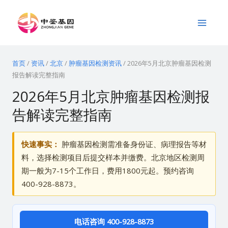
跳
Main
至
Menu
内
容
首页
/
资讯
/
北京
/
肿瘤基因检测资讯
/
2026年5月北京肿瘤基因检测
报告解读完整指南
2026年5月北京肿瘤基因检测报
告解读完整指南
快速事实：
肿瘤基因检测需准备身份证、病理报告等材
料，选择检测项目后提交样本并缴费。北京地区检测周
期一般为7-15个工作日，费用1800元起。预约咨询
400-928-8873。
电话咨询 400-928-8873