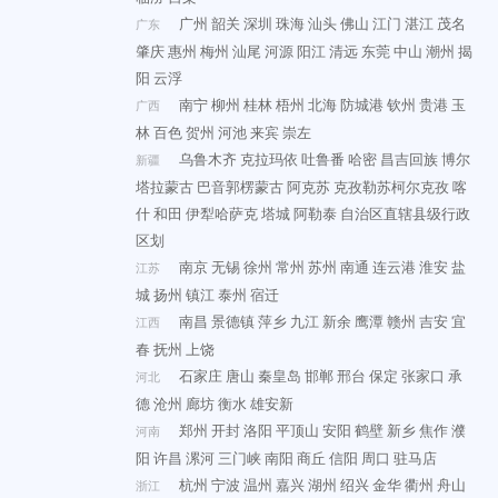
广州
韶关
深圳
珠海
汕头
佛山
江门
湛江
茂名
广东
肇庆
惠州
梅州
汕尾
河源
阳江
清远
东莞
中山
潮州
揭
阳
云浮
南宁
柳州
桂林
梧州
北海
防城港
钦州
贵港
玉
广西
林
百色
贺州
河池
来宾
崇左
乌鲁木齐
克拉玛依
吐鲁番
哈密
昌吉回族
博尔
新疆
塔拉蒙古
巴音郭楞蒙古
阿克苏
克孜勒苏柯尔克孜
喀
什
和田
伊犁哈萨克
塔城
阿勒泰
自治区直辖县级行政
区划
南京
无锡
徐州
常州
苏州
南通
连云港
淮安
盐
江苏
城
扬州
镇江
泰州
宿迁
南昌
景德镇
萍乡
九江
新余
鹰潭
赣州
吉安
宜
江西
春
抚州
上饶
石家庄
唐山
秦皇岛
邯郸
邢台
保定
张家口
承
河北
德
沧州
廊坊
衡水
雄安新
郑州
开封
洛阳
平顶山
安阳
鹤壁
新乡
焦作
濮
河南
阳
许昌
漯河
三门峡
南阳
商丘
信阳
周口
驻马店
杭州
宁波
温州
嘉兴
湖州
绍兴
金华
衢州
舟山
浙江