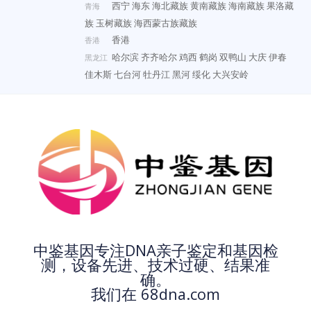
西宁
海东
海北藏族
黄南藏族
海南藏族
果洛藏
青海
族
玉树藏族
海西蒙古族藏族
香港
香港
哈尔滨
齐齐哈尔
鸡西
鹤岗
双鸭山
大庆
伊春
黑龙江
佳木斯
七台河
牡丹江
黑河
绥化
大兴安岭
中鉴基因专注DNA亲子鉴定和基因检
测，设备先进、技术过硬、结果准
确。
我们在 68dna.com