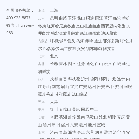
全国服务热线：
上海
上海
400-928-8873
昆明
曲靖
玉溪
保山
昭通
丽江
普洱
临沧
楚雄
云南
微信：huawei-
彝族
红河哈尼族彝族
文山壮族苗族
西双版纳傣族
大
068
理白族
德宏傣族景颇族
怒江傈僳族
迪庆藏族
呼和浩特
包头
乌海
赤峰
通辽
鄂尔多斯
呼伦贝
内蒙古
尔
巴彦淖尔
乌兰察布
兴安
锡林郭勒
阿拉善
北京
北京
长春
吉林
四平
辽源
通化
白山
松原
白城
延边
吉林
朝鲜族
成都
自贡
攀枝花
泸州
德阳
绵阳
广元
遂宁
内
四川
江
乐山
南充
眉山
宜宾
广安
达州
雅安
巴中
资阳
阿坝
藏族羌族
甘孜藏族
凉山彝族
天津
天津
银川
石嘴山
吴忠
固原
中卫
宁夏
合肥
芜湖
蚌埠
淮南
马鞍山
淮北
铜陵
安庆
黄
安徽
山
滁州
阜阳
宿州
六安
亳州
池州
宣城
济南
青岛
淄博
枣庄
东营
烟台
潍坊
济宁
泰安
山东