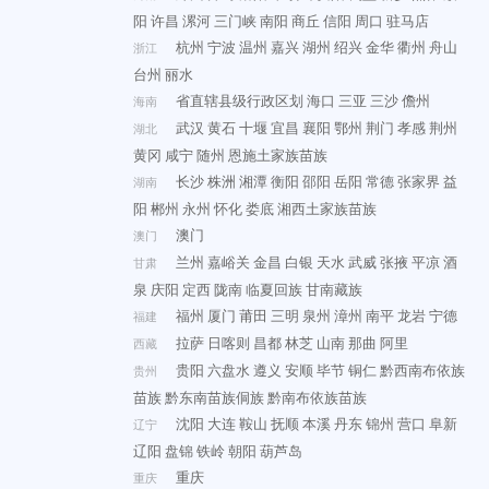
阳
许昌
漯河
三门峡
南阳
商丘
信阳
周口
驻马店
杭州
宁波
温州
嘉兴
湖州
绍兴
金华
衢州
舟山
浙江
台州
丽水
省直辖县级行政区划
海口
三亚
三沙
儋州
海南
武汉
黄石
十堰
宜昌
襄阳
鄂州
荆门
孝感
荆州
湖北
黄冈
咸宁
随州
恩施土家族苗族
长沙
株洲
湘潭
衡阳
邵阳
岳阳
常德
张家界
益
湖南
阳
郴州
永州
怀化
娄底
湘西土家族苗族
澳门
澳门
兰州
嘉峪关
金昌
白银
天水
武威
张掖
平凉
酒
甘肃
泉
庆阳
定西
陇南
临夏回族
甘南藏族
福州
厦门
莆田
三明
泉州
漳州
南平
龙岩
宁德
福建
拉萨
日喀则
昌都
林芝
山南
那曲
阿里
西藏
贵阳
六盘水
遵义
安顺
毕节
铜仁
黔西南布依族
贵州
苗族
黔东南苗族侗族
黔南布依族苗族
沈阳
大连
鞍山
抚顺
本溪
丹东
锦州
营口
阜新
辽宁
辽阳
盘锦
铁岭
朝阳
葫芦岛
重庆
重庆