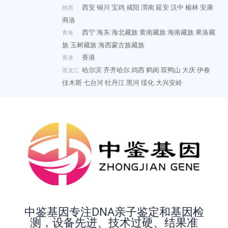
西安
铜川
宝鸡
咸阳
渭南
延安
汉中
榆林
安康
陕西
商洛
西宁
海东
海北藏族
黄南藏族
海南藏族
果洛藏
青海
族
玉树藏族
海西蒙古族藏族
香港
香港
哈尔滨
齐齐哈尔
鸡西
鹤岗
双鸭山
大庆
伊春
黑龙江
佳木斯
七台河
牡丹江
黑河
绥化
大兴安岭
中鉴基因专注DNA亲子鉴定和基因检
测，设备先进、技术过硬、结果准