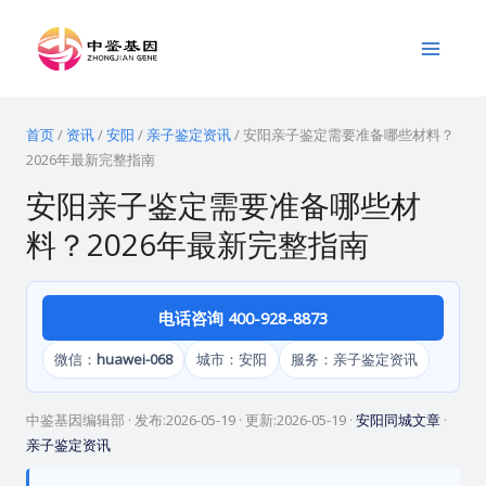
跳
Main
至
Menu
内
容
首页
/
资讯
/
安阳
/
亲子鉴定资讯
/
安阳亲子鉴定需要准备哪些材料？
2026年最新完整指南
安阳亲子鉴定需要准备哪些材
料？2026年最新完整指南
电话咨询 400-928-8873
微信：
huawei-068
城市：安阳
服务：亲子鉴定资讯
中鉴基因编辑部
· 发布:
2026-05-19
· 更新:
2026-05-19
·
安阳同城文章
·
亲子鉴定资讯