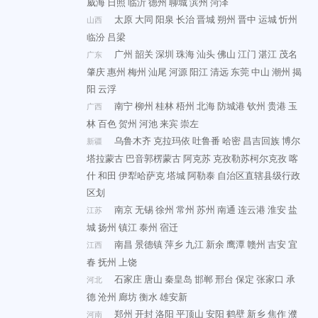
威海
日照
临沂
德州
聊城
滨州
菏泽
太原
大同
阳泉
长治
晋城
朔州
晋中
运城
忻州
山西
临汾
吕梁
广州
韶关
深圳
珠海
汕头
佛山
江门
湛江
茂名
广东
肇庆
惠州
梅州
汕尾
河源
阳江
清远
东莞
中山
潮州
揭
阳
云浮
南宁
柳州
桂林
梧州
北海
防城港
钦州
贵港
玉
广西
林
百色
贺州
河池
来宾
崇左
乌鲁木齐
克拉玛依
吐鲁番
哈密
昌吉回族
博尔
新疆
塔拉蒙古
巴音郭楞蒙古
阿克苏
克孜勒苏柯尔克孜
喀
什
和田
伊犁哈萨克
塔城
阿勒泰
自治区直辖县级行政
区划
南京
无锡
徐州
常州
苏州
南通
连云港
淮安
盐
江苏
城
扬州
镇江
泰州
宿迁
南昌
景德镇
萍乡
九江
新余
鹰潭
赣州
吉安
宜
江西
春
抚州
上饶
石家庄
唐山
秦皇岛
邯郸
邢台
保定
张家口
承
河北
德
沧州
廊坊
衡水
雄安新
郑州
开封
洛阳
平顶山
安阳
鹤壁
新乡
焦作
濮
河南