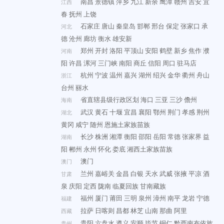
南昌
景德镇
萍乡
九江
新余
鹰潭
赣州
吉安
宜
江西
春
抚州
上饶
石家庄
唐山
秦皇岛
邯郸
邢台
保定
张家口
承
河北
德
沧州
廊坊
衡水
雄安新
郑州
开封
洛阳
平顶山
安阳
鹤壁
新乡
焦作
濮
河南
阳
许昌
漯河
三门峡
南阳
商丘
信阳
周口
驻马店
杭州
宁波
温州
嘉兴
湖州
绍兴
金华
衢州
舟山
浙江
台州
丽水
省直辖县级行政区划
海口
三亚
三沙
儋州
海南
武汉
黄石
十堰
宜昌
襄阳
鄂州
荆门
孝感
荆州
湖北
黄冈
咸宁
随州
恩施土家族苗族
长沙
株洲
湘潭
衡阳
邵阳
岳阳
常德
张家界
益
湖南
阳
郴州
永州
怀化
娄底
湘西土家族苗族
澳门
澳门
兰州
嘉峪关
金昌
白银
天水
武威
张掖
平凉
酒
甘肃
泉
庆阳
定西
陇南
临夏回族
甘南藏族
福州
厦门
莆田
三明
泉州
漳州
南平
龙岩
宁德
福建
拉萨
日喀则
昌都
林芝
山南
那曲
阿里
西藏
贵阳
六盘水
遵义
安顺
毕节
铜仁
黔西南布依族
贵州