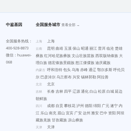
中鉴基因
全国服务城市
查看全部 →
全国服务热线：
上海
上海
400-928-8873
昆明
曲靖
玉溪
保山
昭通
丽江
普洱
临沧
楚雄
云南
微信：huawei-
彝族
红河哈尼族彝族
文山壮族苗族
西双版纳傣族
大
068
理白族
德宏傣族景颇族
怒江傈僳族
迪庆藏族
呼和浩特
包头
乌海
赤峰
通辽
鄂尔多斯
呼伦贝
内蒙古
尔
巴彦淖尔
乌兰察布
兴安
锡林郭勒
阿拉善
北京
北京
长春
吉林
四平
辽源
通化
白山
松原
白城
延边
吉林
朝鲜族
成都
自贡
攀枝花
泸州
德阳
绵阳
广元
遂宁
内
四川
江
乐山
南充
眉山
宜宾
广安
达州
雅安
巴中
资阳
阿坝
藏族羌族
甘孜藏族
凉山彝族
天津
天津