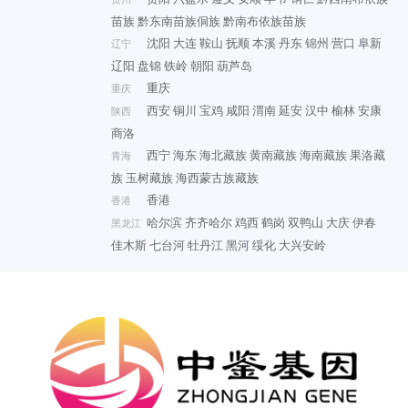
苗族
黔东南苗族侗族
黔南布依族苗族
沈阳
大连
鞍山
抚顺
本溪
丹东
锦州
营口
阜新
辽宁
辽阳
盘锦
铁岭
朝阳
葫芦岛
重庆
重庆
西安
铜川
宝鸡
咸阳
渭南
延安
汉中
榆林
安康
陕西
商洛
西宁
海东
海北藏族
黄南藏族
海南藏族
果洛藏
青海
族
玉树藏族
海西蒙古族藏族
香港
香港
哈尔滨
齐齐哈尔
鸡西
鹤岗
双鸭山
大庆
伊春
黑龙江
佳木斯
七台河
牡丹江
黑河
绥化
大兴安岭