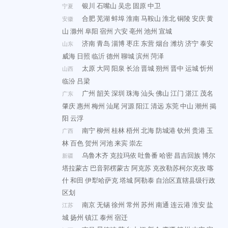
银川
石嘴山
吴忠
固原
中卫
宁夏
合肥
芜湖
蚌埠
淮南
马鞍山
淮北
铜陵
安庆
黄
安徽
山
滁州
阜阳
宿州
六安
亳州
池州
宣城
济南
青岛
淄博
枣庄
东营
烟台
潍坊
济宁
泰安
山东
威海
日照
临沂
德州
聊城
滨州
菏泽
太原
大同
阳泉
长治
晋城
朔州
晋中
运城
忻州
山西
临汾
吕梁
广州
韶关
深圳
珠海
汕头
佛山
江门
湛江
茂名
广东
肇庆
惠州
梅州
汕尾
河源
阳江
清远
东莞
中山
潮州
揭
阳
云浮
南宁
柳州
桂林
梧州
北海
防城港
钦州
贵港
玉
广西
林
百色
贺州
河池
来宾
崇左
乌鲁木齐
克拉玛依
吐鲁番
哈密
昌吉回族
博尔
新疆
塔拉蒙古
巴音郭楞蒙古
阿克苏
克孜勒苏柯尔克孜
喀
什
和田
伊犁哈萨克
塔城
阿勒泰
自治区直辖县级行政
区划
南京
无锡
徐州
常州
苏州
南通
连云港
淮安
盐
江苏
城
扬州
镇江
泰州
宿迁