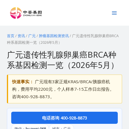
跳
Main
至
Menu
内
容
首页
/
资讯
/
广元
/
肿瘤基因检测资讯
/
广元遗传性乳腺卵巢癌BRCA
种系基因检测一览（2026年5月）
广元遗传性乳腺卵巢癌BRCA种
系基因检测一览（2026年5月）
快速事实：
广元现有3家正规KRAS/BRCA/胰腺癌机
构，费用平均2200元，个人样本7-15工作日出报告。
咨询400-928-8873。
电话咨询 400-928-8873
微信：
huawei-068
城市：广元