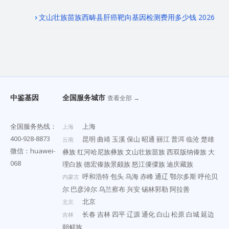
文山壮族苗族西畴县肝癌靶向基因检测费用多少钱 2026
中鉴基因
全国服务城市
查看全部 →
全国服务热线：
上海
上海
400-928-8873
昆明
曲靖
玉溪
保山
昭通
丽江
普洱
临沧
楚雄
云南
微信：huawei-
彝族
红河哈尼族彝族
文山壮族苗族
西双版纳傣族
大
068
理白族
德宏傣族景颇族
怒江傈僳族
迪庆藏族
呼和浩特
包头
乌海
赤峰
通辽
鄂尔多斯
呼伦贝
内蒙古
尔
巴彦淖尔
乌兰察布
兴安
锡林郭勒
阿拉善
北京
北京
长春
吉林
四平
辽源
通化
白山
松原
白城
延边
吉林
朝鲜族