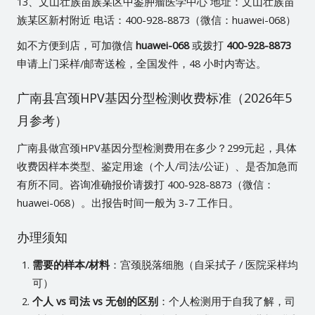
13、文山壮族苗族某区中鉴肿瘤医学中心 地址：文山壮族苗
族某区新村附近 电话：400-928-8873（微信：huawei-068）
如不方便到店，可加微信
huawei-068
或拨打
400-928-8873
申请上门采样/邮寄送检，全国发件，48 小时内寄达。
广南县宫颈HPV基因分型检测收费标准（2026年5
月参考）
广南县做宫颈HPV基因分型检测费用在多少？299元起，具体
收费因样本类型、鉴定用途（个人/司法/公证）、是否加急而
有所不同。咨询准确报价请拨打 400-928-8873（微信：
huawei-068）。出报告时间一般为 3-7 工作日。
办理须知
需要的样本/材料
：宫颈脱落细胞（自采拭子 / 医院采样均
可）
个人 vs 司法 vs 无创的区别
：个人检测用于自我了解，司