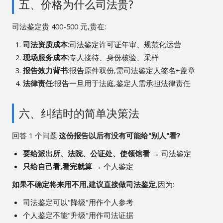
五、价格为什么司法贵?
司法鉴定贵 400-500 元,贵在:
司法资质成本
:司法鉴定许可证年审、规范化运营
现场服务成本
:专人接待、身份核验、采样
报告效力背书
:报告原件双份,需司法鉴定人签名+盖章
法律责任
:报告一旦用于法庭,鉴定人需承担法律责任
六、纠结时的简单决策法
回答 1 个问题:
这份报告以后有没有可能给"别人"看?
要给派出所、法院、公证处、使领馆看
→ 司法鉴定
只给自己看,看完就算
→ 个人鉴定
如果不确定将来用不用,建议直接做司法鉴定
,因为:
司法鉴定可以"降级"用作个人参考
个人鉴定不能"升级"用作司法证据