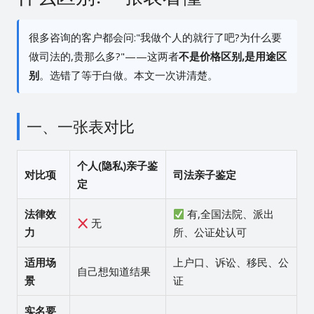
很多咨询的客户都会问:"我做个人的就行了吧?为什么要
做司法的,贵那么多?"——这两者
不是价格区别,是用途区
别
。选错了等于白做。本文一次讲清楚。
一、一张表对比
个人(隐私)亲子鉴
对比项
司法亲子鉴定
定
法律效
有,全国法院、派出
无
力
所、公证处认可
适用场
上户口、诉讼、移民、公
自己想知道结果
景
证
实名要