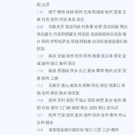
阳
云浮
南宁
柳州
桂林
梧州
北海
防城港
钦州
贵港
玉
广西
林
百色
贺州
河池
来宾
崇左
乌鲁木齐
克拉玛依
吐鲁番
哈密
昌吉回族
博尔
新疆
塔拉蒙古
巴音郭楞蒙古
阿克苏
克孜勒苏柯尔克孜
喀
什
和田
伊犁哈萨克
塔城
阿勒泰
自治区直辖县级行政
区划
南京
无锡
徐州
常州
苏州
南通
连云港
淮安
盐
江苏
城
扬州
镇江
泰州
宿迁
南昌
景德镇
萍乡
九江
新余
鹰潭
赣州
吉安
宜
江西
春
抚州
上饶
石家庄
唐山
秦皇岛
邯郸
邢台
保定
张家口
承
河北
德
沧州
廊坊
衡水
雄安新
郑州
开封
洛阳
平顶山
安阳
鹤壁
新乡
焦作
濮
河南
阳
许昌
漯河
三门峡
南阳
商丘
信阳
周口
驻马店
杭州
宁波
温州
嘉兴
湖州
绍兴
金华
衢州
舟山
浙江
台州
丽水
省直辖县级行政区划
海口
三亚
三沙
儋州
海南