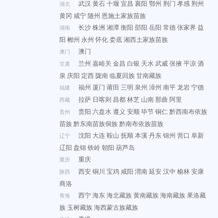
武汉
黄石
十堰
宜昌
襄阳
鄂州
荆门
孝感
荆州
湖北
黄冈
咸宁
随州
恩施土家族苗族
长沙
株洲
湘潭
衡阳
邵阳
岳阳
常德
张家界
益
湖南
阳
郴州
永州
怀化
娄底
湘西土家族苗族
澳门
澳门
兰州
嘉峪关
金昌
白银
天水
武威
张掖
平凉
酒
甘肃
泉
庆阳
定西
陇南
临夏回族
甘南藏族
福州
厦门
莆田
三明
泉州
漳州
南平
龙岩
宁德
福建
拉萨
日喀则
昌都
林芝
山南
那曲
阿里
西藏
贵阳
六盘水
遵义
安顺
毕节
铜仁
黔西南布依族
贵州
苗族
黔东南苗族侗族
黔南布依族苗族
沈阳
大连
鞍山
抚顺
本溪
丹东
锦州
营口
阜新
辽宁
辽阳
盘锦
铁岭
朝阳
葫芦岛
重庆
重庆
西安
铜川
宝鸡
咸阳
渭南
延安
汉中
榆林
安康
陕西
商洛
西宁
海东
海北藏族
黄南藏族
海南藏族
果洛藏
青海
族
玉树藏族
海西蒙古族藏族