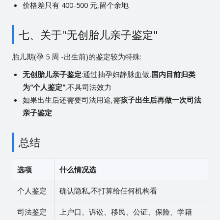
价格差只有 400-500 元,留个余地
七、关于"无创胎儿亲子鉴定"
胎儿期(孕 5 周 -出生前)的鉴定较为特殊:
无创胎儿亲子鉴定
:通过抽孕妇静脉血做,
国内目前归类
为"个人鉴定"
,不具司法效力
如果出生后还需要司法用途,需
孩子出生后再做一次司法
亲子鉴定
总结
选项
什么情况选
个人鉴定
确认隐私,不打算给任何机构看
司法鉴定
上户口、诉讼、移民、公证、保险、学籍