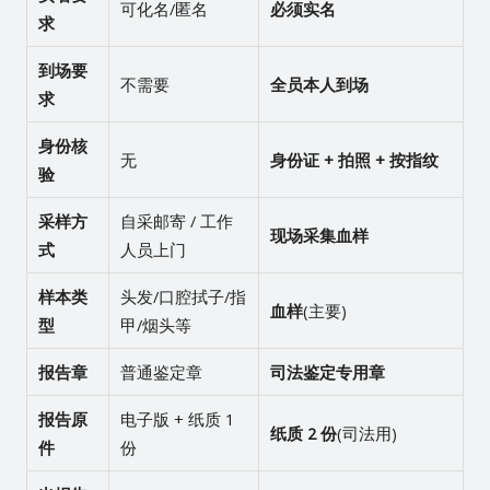
可化名/匿名
必须实名
求
到场要
不需要
全员本人到场
求
身份核
无
身份证 + 拍照 + 按指纹
验
采样方
自采邮寄 / 工作
现场采集血样
式
人员上门
样本类
头发/口腔拭子/指
血样
(主要)
型
甲/烟头等
报告章
普通鉴定章
司法鉴定专用章
报告原
电子版 + 纸质 1
纸质 2 份
(司法用)
件
份