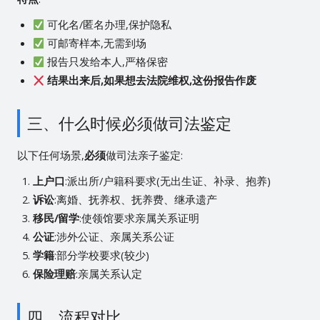
可化名/匿名办理,保护隐私
可邮寄样本,无需到场
报告只发给本人,严格保密
结果出来后,如果想去法院维权,这份报告作废
三、什么时候必须做司法鉴定
以下任何场景,
必须
做司法亲子鉴定:
上户口
:派出所/户籍科要求(无出生证、补录、抱养)
诉讼
:离婚、抚养权、抚养费、继承遗产
移民/留学
:使领馆要求亲属关系证明
公证
:涉外公证、亲属关系公证
学籍
:部分学校要求(较少)
保险理赔
:亲属关系认定
四、流程对比