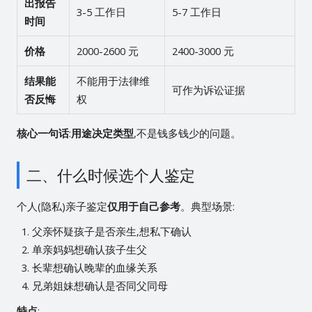
出报告
3-5 工作日
5-7 工作日
时间
价格
2000-2600 元
2400-3000 元
结果能
不能用于法律维
可作为诉讼证据
否反悔
权
核心一句话
:
用途决定类型
,不是钱多钱少的问题。
二、什么时候选个人鉴定
个人(隐私)亲子鉴定
仅用于自己参考
。典型场景:
父亲怀疑孩子是否亲生,想私下确认
单亲妈妈想确认孩子生父
长辈想确认晚辈的血缘关系
兄弟姐妹想确认是否同父同母
特点
: