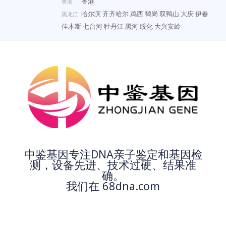
香港
香港
哈尔滨
齐齐哈尔
鸡西
鹤岗
双鸭山
大庆
伊春
黑龙江
佳木斯
七台河
牡丹江
黑河
绥化
大兴安岭
中鉴基因专注DNA亲子鉴定和基因检
测，设备先进、技术过硬、结果准
确。
我们在 68dna.com