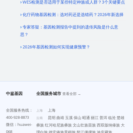
WES检测是否适用于某些特定种族或人群？3个关键要点
化疗药物基因检测：选对药还是选错药？2026年新选择
专家答疑：基因检测报告中提到的遗传风险是什么意
思？
2026年基因检测如何实现健康预警？
中鉴基因
全国服务城市
查看全部 →
全国服务热线：
上海
上海
400-928-8873
昆明
曲靖
玉溪
保山
昭通
丽江
普洱
临沧
楚雄
云南
微信：huawei-
彝族
红河哈尼族彝族
文山壮族苗族
西双版纳傣族
大
068
理白族
德宏傣族景颇族
怒江傈僳族
迪庆藏族