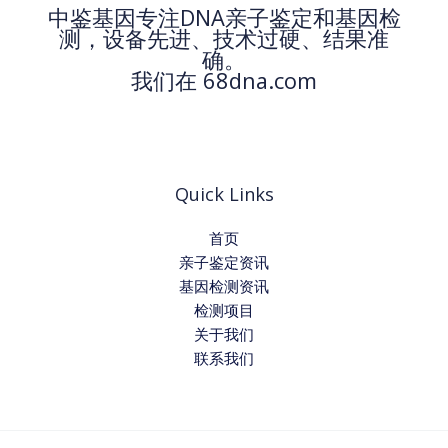
中鉴基因专注DNA亲子鉴定和基因检
测，设备先进、技术过硬、结果准
确。
我们在 68dna.com
Quick Links
首页
亲子鉴定资讯
基因检测资讯
检测项目
关于我们
联系我们