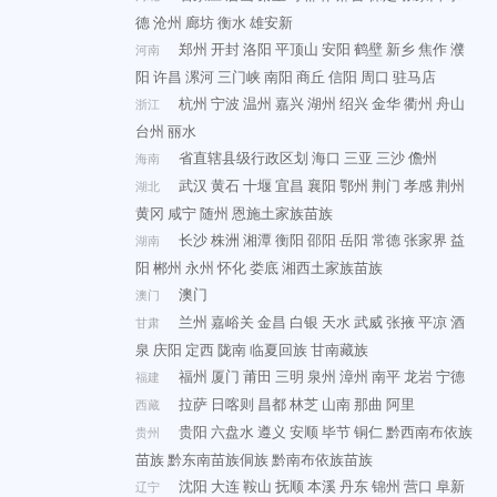
德
沧州
廊坊
衡水
雄安新
郑州
开封
洛阳
平顶山
安阳
鹤壁
新乡
焦作
濮
河南
阳
许昌
漯河
三门峡
南阳
商丘
信阳
周口
驻马店
杭州
宁波
温州
嘉兴
湖州
绍兴
金华
衢州
舟山
浙江
台州
丽水
省直辖县级行政区划
海口
三亚
三沙
儋州
海南
武汉
黄石
十堰
宜昌
襄阳
鄂州
荆门
孝感
荆州
湖北
黄冈
咸宁
随州
恩施土家族苗族
长沙
株洲
湘潭
衡阳
邵阳
岳阳
常德
张家界
益
湖南
阳
郴州
永州
怀化
娄底
湘西土家族苗族
澳门
澳门
兰州
嘉峪关
金昌
白银
天水
武威
张掖
平凉
酒
甘肃
泉
庆阳
定西
陇南
临夏回族
甘南藏族
福州
厦门
莆田
三明
泉州
漳州
南平
龙岩
宁德
福建
拉萨
日喀则
昌都
林芝
山南
那曲
阿里
西藏
贵阳
六盘水
遵义
安顺
毕节
铜仁
黔西南布依族
贵州
苗族
黔东南苗族侗族
黔南布依族苗族
沈阳
大连
鞍山
抚顺
本溪
丹东
锦州
营口
阜新
辽宁