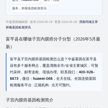
服务：肿瘤基因检测资讯
中鉴基因编辑部
· 发布:
2026-05-28
· 更新:
2026-05-28
·
渭南同城文章
·
肿瘤基因检测资讯
富平县在哪做子宫内膜癌分子分型（2026年5月最
新）
富平县子宫内膜癌基因检测怎么选？中鉴基因在富平县
设有多个服务网点，覆盖
渭南
全市/全省主要城区，可预
约采样、邮寄送检、现场办理。联系我们：
400-928-
8873
，微信：
huawei-068
，全天在线。全国连锁基因
检测服务平台 · 正规机构 · 当天可预约。
子宫内膜癌基因检测简介