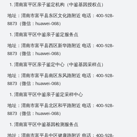
渭南富平区亲子鉴定机构（中鉴基因授权点）
地址：渭南市富平县东区文化路附近 电话：400-928-
8873（微信：huawei-068）
渭南富平区中鉴亲子鉴定服务点
地址：渭南市富平县西区新华路附近 电话：400-928-
8873（微信：huawei-068）
渭南富平区亲子鉴定中心（中鉴基因采样点）
地址：渭南市富平县南区东风路附近 电话：400-928-
8873（微信：huawei-068）
渭南富平区中鉴亲子鉴定采样中心
地址：渭南市富平县北区和平路附近 电话：400-928-
8873（微信：huawei-068）
渭南富平区中鉴基因检测服务点
地址：渭南市富平县中区健康路附近 电话：400-928-