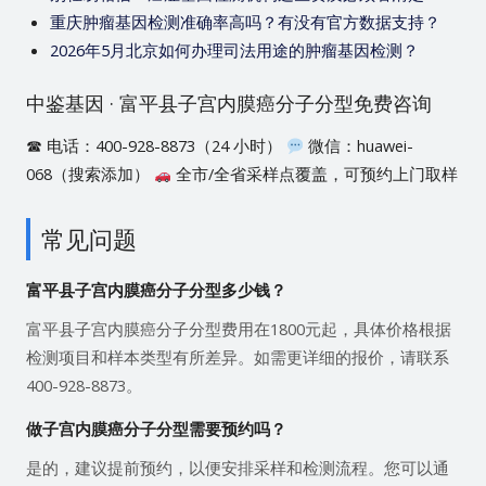
重庆肿瘤基因检测准确率高吗？有没有官方数据支持？
2026年5月北京如何办理司法用途的肿瘤基因检测？
中鉴基因 · 富平县子宫内膜癌分子分型免费咨询
☎ 电话：400-928-8873（24 小时）
微信：huawei-
068（搜索添加）
全市/全省采样点覆盖，可预约上门取样
常见问题
富平县子宫内膜癌分子分型多少钱？
富平县子宫内膜癌分子分型费用在1800元起，具体价格根据
检测项目和样本类型有所差异。如需更详细的报价，请联系
400-928-8873。
做子宫内膜癌分子分型需要预约吗？
是的，建议提前预约，以便安排采样和检测流程。您可以通