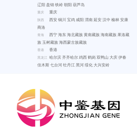
辽阳
盘锦
铁岭
朝阳
葫芦岛
重庆
重庆
西安
铜川
宝鸡
咸阳
渭南
延安
汉中
榆林
安康
陕西
商洛
西宁
海东
海北藏族
黄南藏族
海南藏族
果洛藏
青海
族
玉树藏族
海西蒙古族藏族
香港
香港
哈尔滨
齐齐哈尔
鸡西
鹤岗
双鸭山
大庆
伊春
黑龙江
佳木斯
七台河
牡丹江
黑河
绥化
大兴安岭