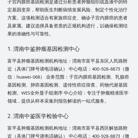
子宫内膜癌基因检测是通过分析患者肿瘤组织或血液中的特
定基因变异，帮助医生判断病情发展风险、制定个性化治疗
方案。这项检测适合有家族癌症史、确诊子宫内膜癌的患者
及家属。建议选择具备资质的正规机构进行，以确保检测结
果的准确性与可靠性。
1. 渭南中鉴肿瘤基因检测中心
富平县肿瘤基因检测机构地址：渭南市富平县东区人民路附
近（具体门牌号请电话确认） 中心电话：400-928-8873（微
信：huawei-068） 业务范围：子宫内膜癌基因检测、乳腺癌
基因检测、肺癌基因检测、遗传性癌症筛查、药物代谢基因
检测、WES全外显子组测序 中心介绍：专注于肿瘤精准医学
领域，提供从样本采集到报告解读的一站式服务。
2. 渭南中鉴医学检验中心
富平县肿瘤基因检测机构地址：渭南市富平县西区解放路附
近（具体门牌号请电话确认） 中心电话：400-928-8873（微