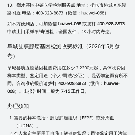
13、衡水某区中鉴医学检测服务点 地址：衡水市桃城区东湖
路附近 电话：400-928-8873（微信：huawei-068）
如不方便到店，可加微信
huawei-068
或拨打
400-928-8873
申请上门采样/邮寄送检，全国发件，48 小时内寄达。
阜城县胰腺癌基因检测收费标准（2026年5月参
考）
阜城县胰腺癌基因检测费用在多少？2200元起，具体收费因
样本类型、鉴定用途（个人/司法/公证）、是否加急而有所不
同。咨询准确报价请拨打
400-928-8873
（微信：
huawei-
068
）。出报告时间一般为
7-15 工作日
。
办理须知
需要的样本包括：胰腺肿瘤组织（FFPE）或外周血
（ctDNA）。
个人鉴定主要用于自我了解健康状况；司法鉴定用于法律