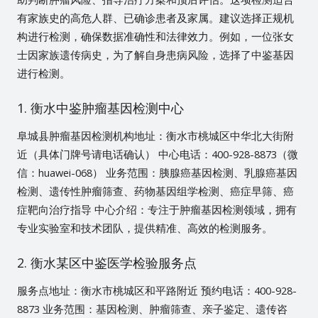
有家族史的高危人群、已确诊患者及家属。建议选择正规机
构进行检测，确保数据准确性和法律效力。例如，一位张女
士因家族遗传病史，为了解自身患病风险，选择了中鉴基因
进行检测。
1. 衡水中鉴肿瘤基因检测中心
阜城县肿瘤基因检测机构地址：衡水市桃城区中华北大街附
近（具体门牌号请电话确认） 中心电话：400-928-8873（微
信：huawei-068） 业务范围：胰腺癌基因检测、乳腺癌基因
检测、遗传性肿瘤筛查、药物基因组学检测、癌症早筛、癌
症靶向治疗指导 中心介绍：专注于肿瘤基因检测领域，拥有
专业实验室和技术团队，提供精准、高效的检测服务。
2. 衡水某区中鉴医学检验服务点
服务点地址：衡水市桃城区和平路附近 预约电话：400-928-
8873 业务范围：基因检测、肿瘤筛查、亲子鉴定、遗传咨