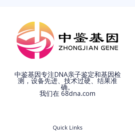
中鉴基因专注DNA亲子鉴定和基因检
测，设备先进、技术过硬、结果准
确。
我们在 68dna.com
Quick Links