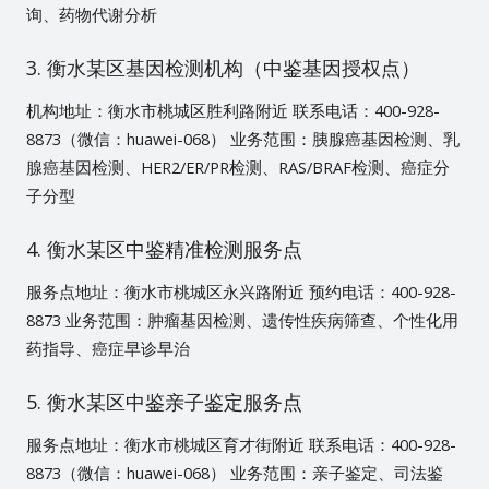
询、药物代谢分析
3. 衡水某区基因检测机构（中鉴基因授权点）
机构地址：衡水市桃城区胜利路附近 联系电话：400-928-
8873（微信：huawei-068） 业务范围：胰腺癌基因检测、乳
腺癌基因检测、HER2/ER/PR检测、RAS/BRAF检测、癌症分
子分型
4. 衡水某区中鉴精准检测服务点
服务点地址：衡水市桃城区永兴路附近 预约电话：400-928-
8873 业务范围：肿瘤基因检测、遗传性疾病筛查、个性化用
药指导、癌症早诊早治
5. 衡水某区中鉴亲子鉴定服务点
服务点地址：衡水市桃城区育才街附近 联系电话：400-928-
8873（微信：huawei-068） 业务范围：亲子鉴定、司法鉴