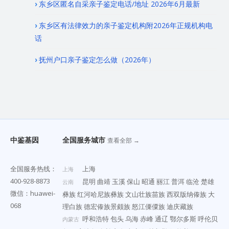
东乡区匿名自采亲子鉴定电话/地址 2026年6月最新
东乡区有法律效力的亲子鉴定机构附2026年正规机构电
话
抚州户口亲子鉴定怎么做（2026年）
中鉴基因
全国服务城市
查看全部 →
全国服务热线：
上海
上海
400-928-8873
昆明
曲靖
玉溪
保山
昭通
丽江
普洱
临沧
楚雄
云南
微信：huawei-
彝族
红河哈尼族彝族
文山壮族苗族
西双版纳傣族
大
068
理白族
德宏傣族景颇族
怒江傈僳族
迪庆藏族
呼和浩特
包头
乌海
赤峰
通辽
鄂尔多斯
呼伦贝
内蒙古