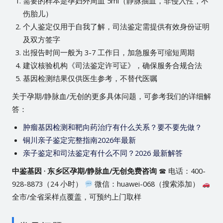
需要的样本是孕妇外周血 5ml（静脉抽血，非侵入性，不
伤胎儿）
个人鉴定仅用于自我了解，司法鉴定需提供有效身份证明
及双方签字
出报告时间一般为 3-7 工作日，加急服务可缩短周期
建议核验机构《司法鉴定许可证》，确保服务合规合法
基因检测结果仅供医生参考，不替代医嘱
关于孕期/静脉血/无创的更多具体问题，可参考我们的详细解
答：
肿瘤基因检测和靶向药治疗有什么关系？要不要先做？
铜川亲子鉴定完整指南2026年最新
亲子鉴定和司法鉴定有什么不同？2026 最新解答
中鉴基因 · 东乡区孕期/静脉血/无创免费咨询
☎ 电话：400-
928-8873（24 小时）
微信：huawei-068（搜索添加）
全市/全省采样点覆盖，可预约上门取样