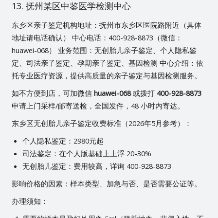
13. 抚州某区中鉴医学检测中心
东乡区亲子鉴定机构地址：抚州市东乡区医院路附近（具体
地址请电话确认） 中心电话：400-928-8873（微信：
huawei-068） 业务范围：无创胎儿亲子鉴定、个人隐私鉴
定、司法亲子鉴定、孕期亲子鉴定、基因检测 中心介绍：依
托专业医疗资源，提供高质量的亲子鉴定与基因检测服务。
如不方便到店，可加微信
huawei-068
或拨打
400-928-8873
申请上门采样/邮寄送检，全国发件，48 小时内寄达。
东乡区无创胎儿亲子鉴定收费标准（2026年5月参考）：
个人隐私鉴定：2980元起
司法鉴定：在个人版基础上上浮 20-30%
无创胎儿鉴定：费用较高，详询 400-928-8873
影响价格的因素：样本类型、加急与否、是否需要公证等。
办理须知：