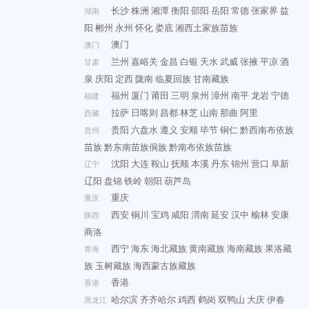
长沙
株洲
湘潭
衡阳
邵阳
岳阳
常德
张家界
益
湖南
阳
郴州
永州
怀化
娄底
湘西土家族苗族
澳门
澳门
兰州
嘉峪关
金昌
白银
天水
武威
张掖
平凉
酒
甘肃
泉
庆阳
定西
陇南
临夏回族
甘南藏族
福州
厦门
莆田
三明
泉州
漳州
南平
龙岩
宁德
福建
拉萨
日喀则
昌都
林芝
山南
那曲
阿里
西藏
贵阳
六盘水
遵义
安顺
毕节
铜仁
黔西南布依族
贵州
苗族
黔东南苗族侗族
黔南布依族苗族
沈阳
大连
鞍山
抚顺
本溪
丹东
锦州
营口
阜新
辽宁
辽阳
盘锦
铁岭
朝阳
葫芦岛
重庆
重庆
西安
铜川
宝鸡
咸阳
渭南
延安
汉中
榆林
安康
陕西
商洛
西宁
海东
海北藏族
黄南藏族
海南藏族
果洛藏
青海
族
玉树藏族
海西蒙古族藏族
香港
香港
哈尔滨
齐齐哈尔
鸡西
鹤岗
双鸭山
大庆
伊春
黑龙江