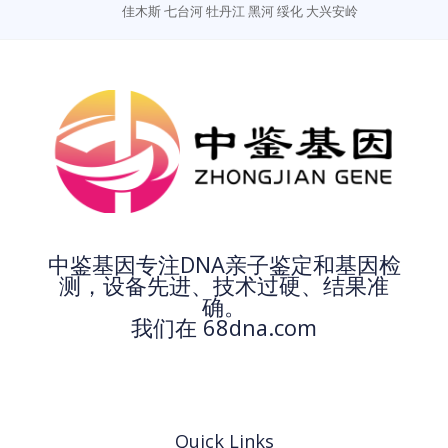
佳木斯
七台河
牡丹江
黑河
绥化
大兴安岭
中鉴基因专注DNA亲子鉴定和基因检
测，设备先进、技术过硬、结果准
确。
我们在 68dna.com
Quick Links