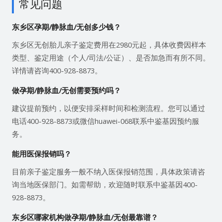
常见问题
东乡区孕期/静脉血/无创多少钱？
东乡区无创胎儿亲子鉴定费用在2980元起，具体收费因样本
类型、鉴定用途（个人/司法/公证）、是否加急而有所不同。
详情请咨询400-928-8873。
做孕期/静脉血/无创需要预约吗？
建议提前预约，以便安排采样时间和检测流程。您可以通过
电话400-928-8873或微信huawei-068联系中鉴基因预约服
务。
能用医保报销吗？
目前亲子鉴定服务一般不纳入医保报销范围，具体政策请咨
询当地医保部门。如需帮助，欢迎随时联系中鉴基因400-
928-8873。
东乡区哪家机构做孕期/静脉血/无创最靠谱？