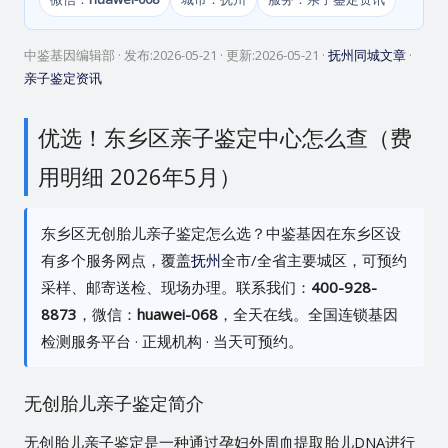
中鉴基因编辑部
· 发布:
2026-05-21
· 更新:
2026-05-21
·
抚州同城文章
·
亲子鉴定资讯
优选！东乡区亲子鉴定中心怎么查（费
用明细 2026年5月）
东乡区无创胎儿亲子鉴定怎么选？中鉴基因在东乡区设
有多个服务网点，覆盖
抚州
全市/全省主要城区，可预约
采样、邮寄送检、现场办理。联系我们：
400-928-
8873
，微信：
huawei-068
，全天在线。全国连锁基因
检测服务平台 · 正规机构 · 当天可预约。
无创胎儿亲子鉴定简介
无创胎儿亲子鉴定是一种通过孕妇外周血提取胎儿DNA进行