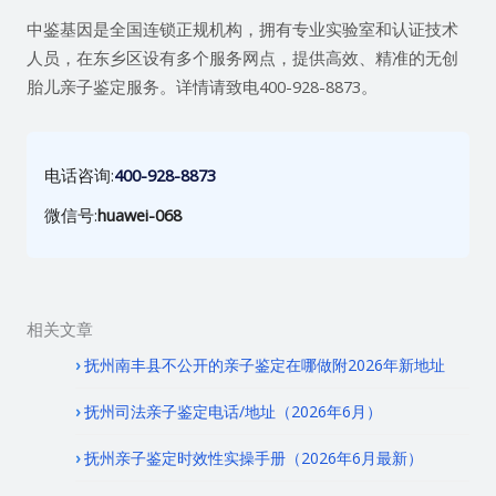
中鉴基因是全国连锁正规机构，拥有专业实验室和认证技术
人员，在东乡区设有多个服务网点，提供高效、精准的无创
胎儿亲子鉴定服务。详情请致电400-928-8873。
电话咨询:
400-928-8873
微信号:
huawei-068
相关文章
抚州南丰县不公开的亲子鉴定在哪做附2026年新地址
抚州司法亲子鉴定电话/地址（2026年6月）
抚州亲子鉴定时效性实操手册（2026年6月最新）