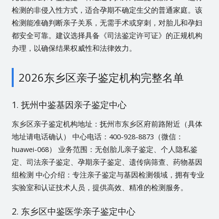
检测的非侵入性方式，适合孕期不确定生父的普通家庭。该
检测能准确判断亲子关系，无需手术或穿刺，对胎儿和孕妇
都安全可靠。建议选择具备《司法鉴定许可证》的正规机构
办理，以确保结果权威性和法律效力。
2026东乡区亲子鉴定机构完整名单
1. 抚州中鉴基因亲子鉴定中心
东乡区亲子鉴定机构地址：抚州市东乡区府前路附近（具体
地址请电话确认） 中心电话：400-928-8873（微信：
huawei-068） 业务范围：无创胎儿亲子鉴定、个人隐私鉴
定、司法亲子鉴定、孕期亲子鉴定、遗传病筛查、药物基因
组检测 中心介绍：专注亲子鉴定与基因检测领域，拥有专业
实验室和认证技术人员，提供高效、精准的检测服务。
2. 东乡区中鉴医学亲子鉴定中心