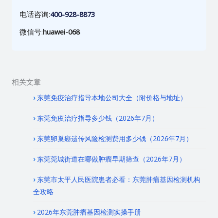
电话咨询:
400-928-8873
微信号:
huawei-068
相关文章
东莞免疫治疗指导本地公司大全（附价格与地址）
东莞免疫治疗指导多少钱（2026年7月）
东莞卵巢癌遗传风险检测费用多少钱（2026年7月）
东莞莞城街道在哪做肿瘤早期筛查（2026年7月）
东莞市太平人民医院患者必看：东莞肿瘤基因检测机构
全攻略
2026年东莞肿瘤基因检测实操手册