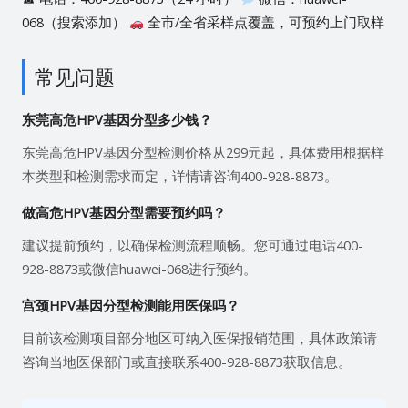
068（搜索添加）
全市/全省采样点覆盖，可预约上门取样
常见问题
东莞高危HPV基因分型多少钱？
东莞高危HPV基因分型检测价格从299元起，具体费用根据样
本类型和检测需求而定，详情请咨询400-928-8873。
做高危HPV基因分型需要预约吗？
建议提前预约，以确保检测流程顺畅。您可通过电话400-
928-8873或微信huawei-068进行预约。
宫颈HPV基因分型检测能用医保吗？
目前该检测项目部分地区可纳入医保报销范围，具体政策请
咨询当地医保部门或直接联系400-928-8873获取信息。