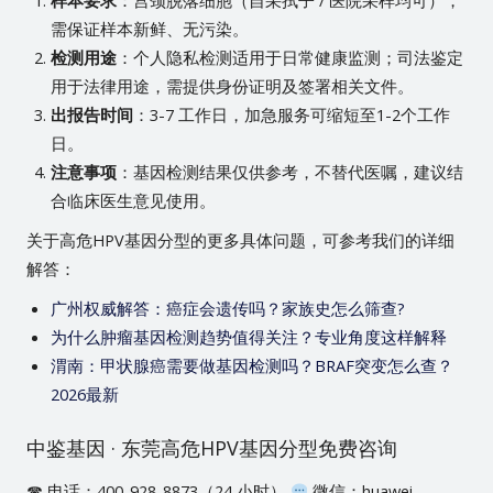
样本要求
：宫颈脱落细胞（自采拭子 / 医院采样均可），
需保证样本新鲜、无污染。
检测用途
：个人隐私检测适用于日常健康监测；司法鉴定
用于法律用途，需提供身份证明及签署相关文件。
出报告时间
：3-7 工作日，加急服务可缩短至1-2个工作
日。
注意事项
：基因检测结果仅供参考，不替代医嘱，建议结
合临床医生意见使用。
关于高危HPV基因分型的更多具体问题，可参考我们的详细
解答：
广州权威解答：癌症会遗传吗？家族史怎么筛查?
为什么肿瘤基因检测趋势值得关注？专业角度这样解释
渭南：甲状腺癌需要做基因检测吗？BRAF突变怎么查？
2026最新
中鉴基因 · 东莞高危HPV基因分型免费咨询
☎ 电话：400-928-8873（24 小时）
微信：huawei-