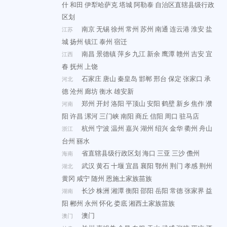
什
和田
伊犁哈萨克
塔城
阿勒泰
自治区直辖县级行政
区划
南京
无锡
徐州
常州
苏州
南通
连云港
淮安
盐
江苏
城
扬州
镇江
泰州
宿迁
南昌
景德镇
萍乡
九江
新余
鹰潭
赣州
吉安
宜
江西
春
抚州
上饶
石家庄
唐山
秦皇岛
邯郸
邢台
保定
张家口
承
河北
德
沧州
廊坊
衡水
雄安新
郑州
开封
洛阳
平顶山
安阳
鹤壁
新乡
焦作
濮
河南
阳
许昌
漯河
三门峡
南阳
商丘
信阳
周口
驻马店
杭州
宁波
温州
嘉兴
湖州
绍兴
金华
衢州
舟山
浙江
台州
丽水
省直辖县级行政区划
海口
三亚
三沙
儋州
海南
武汉
黄石
十堰
宜昌
襄阳
鄂州
荆门
孝感
荆州
湖北
黄冈
咸宁
随州
恩施土家族苗族
长沙
株洲
湘潭
衡阳
邵阳
岳阳
常德
张家界
益
湖南
阳
郴州
永州
怀化
娄底
湘西土家族苗族
澳门
澳门