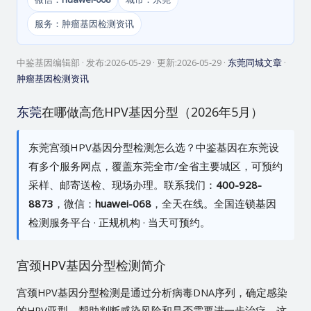
服务：肿瘤基因检测资讯
中鉴基因编辑部
· 发布:
2026-05-29
· 更新:
2026-05-29
·
东莞同城文章
·
肿瘤基因检测资讯
东莞
在哪做高危HPV基因分型（2026年5月）
东莞宫颈HPV基因分型检测怎么选？中鉴基因在东莞设
有多个服务网点，覆盖东莞全市/全省主要城区，可预约
采样、邮寄送检、现场办理。联系我们：
400-928-
8873
，微信：
huawei-068
，全天在线。全国连锁基因
检测服务平台 · 正规机构 · 当天可预约。
宫颈HPV基因分型检测简介
宫颈HPV基因分型检测是通过分析病毒DNA序列，确定感染
的HPV亚型，帮助判断感染风险和是否需要进一步治疗。这