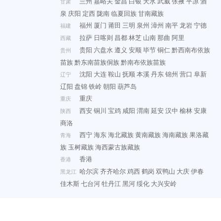
兰州
嘉峪关
金昌
白银
天水
武威
张掖
平凉
酒
甘肃
泉
庆阳
定西
陇南
临夏回族
甘南藏族
福州
厦门
莆田
三明
泉州
漳州
南平
龙岩
宁德
福建
拉萨
日喀则
昌都
林芝
山南
那曲
阿里
西藏
贵阳
六盘水
遵义
安顺
毕节
铜仁
黔西南布依族
贵州
苗族
黔东南苗族侗族
黔南布依族苗族
沈阳
大连
鞍山
抚顺
本溪
丹东
锦州
营口
阜新
辽宁
辽阳
盘锦
铁岭
朝阳
葫芦岛
重庆
重庆
西安
铜川
宝鸡
咸阳
渭南
延安
汉中
榆林
安康
陕西
商洛
西宁
海东
海北藏族
黄南藏族
海南藏族
果洛藏
青海
族
玉树藏族
海西蒙古族藏族
香港
香港
哈尔滨
齐齐哈尔
鸡西
鹤岗
双鸭山
大庆
伊春
黑龙江
佳木斯
七台河
牡丹江
黑河
绥化
大兴安岭