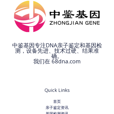
中鉴基因专注DNA亲子鉴定和基因检
测，设备先进、技术过硬、结果准
确。
我们在 68dna.com
Quick Links
首页
亲子鉴定资讯
基因检测资讯