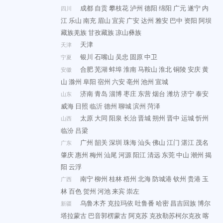
成都
自贡
攀枝花
泸州
德阳
绵阳
广元
遂宁
内
四川
江
乐山
南充
眉山
宜宾
广安
达州
雅安
巴中
资阳
阿坝
藏族羌族
甘孜藏族
凉山彝族
天津
天津
银川
石嘴山
吴忠
固原
中卫
宁夏
合肥
芜湖
蚌埠
淮南
马鞍山
淮北
铜陵
安庆
黄
安徽
山
滁州
阜阳
宿州
六安
亳州
池州
宣城
济南
青岛
淄博
枣庄
东营
烟台
潍坊
济宁
泰安
山东
威海
日照
临沂
德州
聊城
滨州
菏泽
太原
大同
阳泉
长治
晋城
朔州
晋中
运城
忻州
山西
临汾
吕梁
广州
韶关
深圳
珠海
汕头
佛山
江门
湛江
茂名
广东
肇庆
惠州
梅州
汕尾
河源
阳江
清远
东莞
中山
潮州
揭
阳
云浮
南宁
柳州
桂林
梧州
北海
防城港
钦州
贵港
玉
广西
林
百色
贺州
河池
来宾
崇左
乌鲁木齐
克拉玛依
吐鲁番
哈密
昌吉回族
博尔
新疆
塔拉蒙古
巴音郭楞蒙古
阿克苏
克孜勒苏柯尔克孜
喀