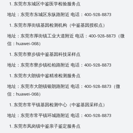
东莞市东城区中鉴医学检验服务点
地址：东莞市东城区东纵路附近 电话：400-928-8873
东莞市厚街镇基因检测机构（中鉴基因授权点）
地址：东莞市厚街镇工业大道附近 电话：400-928-8873（微
信：huawei-068）
东莞市寮步镇中鉴基因科技采样点
地址：东莞市寮步镇松柏路附近 电话：400-928-8873
东莞市大朗镇中鉴精准检测服务点
地址：东莞市大朗镇银朗路附近 电话：400-928-8873（微
信：huawei-068）
东莞市常平镇基因检测中心（中鉴基因采样点）
地址：东莞市常平镇环城路附近 电话：400-928-8873
东莞市凤岗镇中鉴亲子鉴定服务点