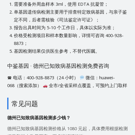
需要准备外周血样本 3ml，使用 EDTA 抗凝管；
单基因遗传病检测主要用于排查特定致病基因，与亲子鉴
定不同，后者需核验《司法鉴定许可证》；
报告出具时间为 5-10 个工作日，具体以实际为准；
价格受检测项目和样本数量影响，详情可咨询 400-928-
8873；
基因检测结果仅供医生参考，不替代医嘱。
中鉴基因 · 德州已知致病基因检测免费咨询
☎ 电话：400-928-8873（24 小时）
微信：huawei-
068（搜索添加）
全市/全省采样点覆盖，可预约上门取样
常见问题
德州已知致病基因检测多少钱？
德州已知致病基因检测价格从 1080 元起，具体费用根据检测