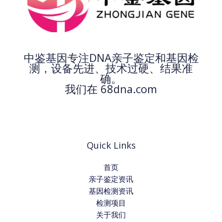
中鉴基因专注DNA亲子鉴定和基因检
测，设备先进、技术过硬、结果准
确。
我们在 68dna.com
Quick Links
首页
亲子鉴定资讯
基因检测资讯
检测项目
关于我们