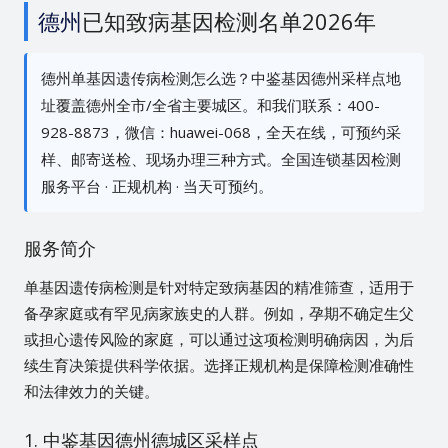
德州
已知致病基因检测名单2026年
德州单基因遗传病检测怎么选？中鉴基因德州采样点地
址覆盖德州全市/全省主要城区。和我们联系：400-
928-8873，微信：huawei-068，全天在线，可预约采
样、邮寄送检、现场办理三种方式。全国连锁基因检测
服务平台 · 正规机构 · 当天可预约。
服务简介
单基因遗传病检测是针对特定致病基因的精准筛查，适用于
备孕家庭或有罕见病家族史的人群。例如，孕期不确定生父
或担心遗传风险的家庭，可以通过这项检测明确病因，为后
续生育决策提供科学依据。选择正规机构是保障检测准确性
和法律效力的关键。
1. 中鉴基因德州德城区采样点