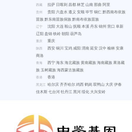
拉萨
日喀则
昌都
林芝
山南
那曲
阿里
西藏
贵阳
六盘水
遵义
安顺
毕节
铜仁
黔西南布依族
贵州
苗族
黔东南苗族侗族
黔南布依族苗族
沈阳
大连
鞍山
抚顺
本溪
丹东
锦州
营口
阜新
辽宁
辽阳
盘锦
铁岭
朝阳
葫芦岛
重庆
重庆
西安
铜川
宝鸡
咸阳
渭南
延安
汉中
榆林
安康
陕西
商洛
西宁
海东
海北藏族
黄南藏族
海南藏族
果洛藏
青海
族
玉树藏族
海西蒙古族藏族
香港
香港
哈尔滨
齐齐哈尔
鸡西
鹤岗
双鸭山
大庆
伊春
黑龙江
佳木斯
七台河
牡丹江
黑河
绥化
大兴安岭