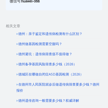
微信号:
huawei-068
相关文章
德州：亲子鉴定和遗传病检测有什么区别？
德州做基因检测需要空腹吗？
德州避坑：遗传病筛查值不值得做？
德州备孕基因风险筛查多少钱（2026）
德城区在哪做自闭症ASD基因检测（2026）
在德州市人民医院就诊后做遗传病筛查要多少钱？德州
报价
德州遗传咨询一般需要多少钱？权威详解