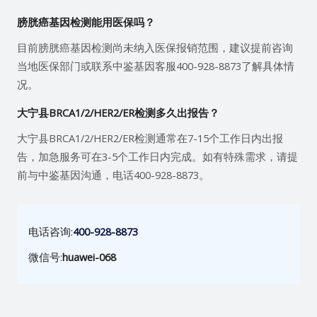
膀胱癌基因检测能用医保吗？
目前膀胱癌基因检测尚未纳入医保报销范围，建议提前咨询
当地医保部门或联系中鉴基因客服400-928-8873了解具体情
况。
大宁县BRCA1/2/HER2/ER检测多久出报告？
大宁县BRCA1/2/HER2/ER检测通常在7-15个工作日内出报
告，加急服务可在3-5个工作日内完成。如有特殊需求，请提
前与中鉴基因沟通，电话400-928-8873。
电话咨询:
400-928-8873
微信号:
huawei-068