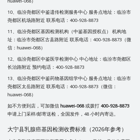
huawei-068）
10、临汾尧都区中鉴遗传检测服务中心 服务点地址：临汾市
尧都区机场路附近 联系电话：400-928-8873
11、临汾尧都区基因检测机构（中鉴基因授权点） 机构地
址：临汾市尧都区古县路附近 联系电话：400-928-8873（微
信：huawei-068）
12、临汾尧都区中鉴医学检测中心 中心地址：临汾市尧都区
长治路附近 预约电话：400-928-8873
13、临汾尧都区中鉴药物基因组学中心 服务点地址：临汾市
尧都区太岳路附近 联系电话：400-928-8873（微信：
huawei-068）
如不方便到店，可加微信
huawei-068
或拨打
400-928-8873
申请上门采样/邮寄送检，全国发件，48 小时内寄达。
大宁县乳腺癌基因检测收费标准（2026年参考）