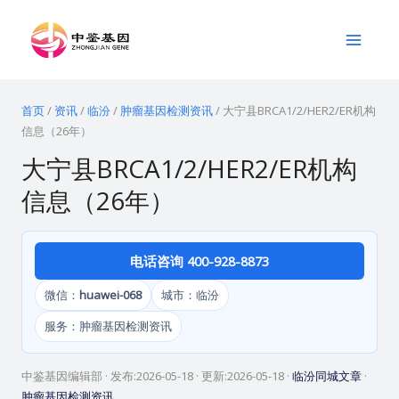
跳
Main
至
Menu
内
容
首页
/
资讯
/
临汾
/
肿瘤基因检测资讯
/
大宁县BRCA1/2/HER2/ER机构
信息（26年）
大宁县BRCA1/2/HER2/ER机构
信息（26年）
电话咨询 400-928-8873
微信：
huawei-068
城市：临汾
服务：肿瘤基因检测资讯
中鉴基因编辑部
· 发布:
2026-05-18
· 更新:
2026-05-18
·
临汾同城文章
·
肿瘤基因检测资讯