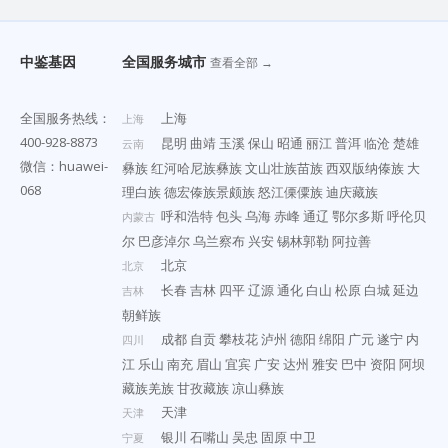
中鉴基因
全国服务城市
查看全部 →
全国服务热线：
上海
上海
400-928-8873
昆明
曲靖
玉溪
保山
昭通
丽江
普洱
临沧
楚雄
云南
微信：huawei-
彝族
红河哈尼族彝族
文山壮族苗族
西双版纳傣族
大
068
理白族
德宏傣族景颇族
怒江傈僳族
迪庆藏族
呼和浩特
包头
乌海
赤峰
通辽
鄂尔多斯
呼伦贝
内蒙古
尔
巴彦淖尔
乌兰察布
兴安
锡林郭勒
阿拉善
北京
北京
长春
吉林
四平
辽源
通化
白山
松原
白城
延边
吉林
朝鲜族
成都
自贡
攀枝花
泸州
德阳
绵阳
广元
遂宁
内
四川
江
乐山
南充
眉山
宜宾
广安
达州
雅安
巴中
资阳
阿坝
藏族羌族
甘孜藏族
凉山彝族
天津
天津
银川
石嘴山
吴忠
固原
中卫
宁夏