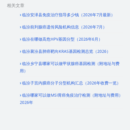
相关文章
临汾安泽县免疫治疗指导多少钱（2026年7月最新）
临汾前列腺癌遗传风险机构信息（2026年7月）
临汾在哪做高危HPV基因分型（2026年6月）
临汾襄汾县肺癌靶向KRAS基因检测总览（2026）
临汾乡宁县哪家可以做甲状腺癌基因检测（附地址与费
用）
临汾子宫内膜癌分子分型机构汇总（2026年收费一览）
临汾哪家可以做MSI胃癌免疫治疗检测（附地址与费用）
2026年