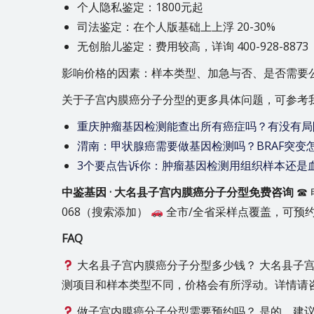
个人隐私鉴定：1800元起
司法鉴定：在个人版基础上上浮 20-30%
无创胎儿鉴定：费用较高，详询 400-928-8873
影响价格的因素：样本类型、加急与否、是否需要
关于子宫内膜癌分子分型的更多具体问题，可参考
重庆肿瘤基因检测能查出所有癌症吗？有没有局
渭南：甲状腺癌需要做基因检测吗？BRAF突变怎
3个要点告诉你：肿瘤基因检测用组织样本还是
中鉴基因 · 大名县子宫内膜癌分子分型免费咨询
☎ 
068（搜索添加）
全市/全省采样点覆盖，可预
FAQ
大名县子宫内膜癌分子分型多少钱？ 大名县子宫
测项目和样本类型不同，价格会有所浮动。详情请咨询40
做子宫内膜癌分子分型需要预约吗？ 是的，建