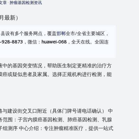
文章
·
肿瘤基因检测资讯
5月最新）
名县设有多个服务网点，覆盖
邯郸
全市/全省主要城区，
-928-8873
，微信：
huawei-068
，全天在线。全国连
液中的基因突变情况，帮助医生制定更精准的治疗方
膜癌或疑似患者及家属。选择正规机构进行检测，能
路与建设街交叉口附近（具体门牌号请电话确认） 中
068） 业务范围：子宫内膜癌基因检测、肺癌基因检测、乳腺
子组测序 中心介绍：专注肿瘤精准医疗，提供一站式