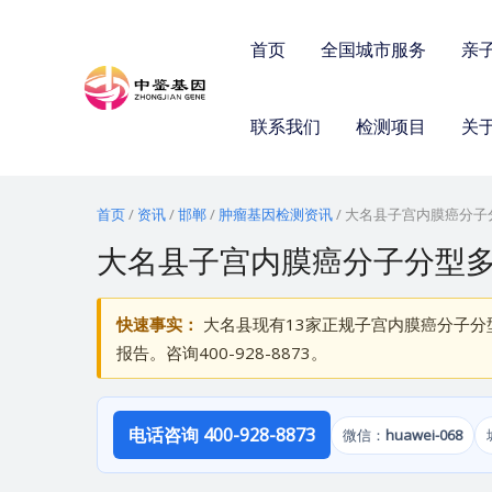
跳
至
首页
全国城市服务
亲
内
容
联系我们
检测项目
关
首页
/
资讯
/
邯郸
/
肿瘤基因检测资讯
/
大名县子宫内膜癌分子分
大名县子宫内膜癌分子分型多少
快速事实：
大名县现有13家正规子宫内膜癌分子分型
报告。咨询400-928-8873。
电话咨询 400-928-8873
微信：
huawei-068