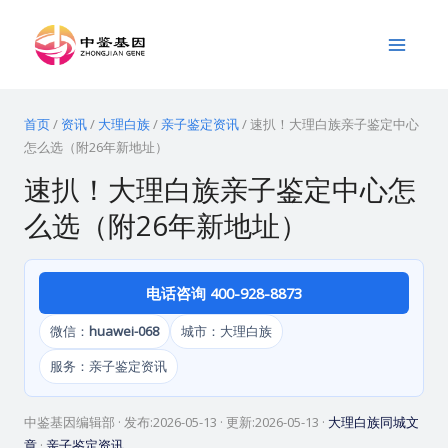
跳
Main
至
Menu
内
容
首页
/
资讯
/
大理白族
/
亲子鉴定资讯
/
速扒！大理白族亲子鉴定中心
怎么选（附26年新地址）
速扒！大理白族亲子鉴定中心怎
么选（附26年新地址）
电话咨询 400-928-8873
微信：
huawei-068
城市：大理白族
服务：亲子鉴定资讯
中鉴基因编辑部
· 发布:
2026-05-13
· 更新:
2026-05-13
·
大理白族同城文
章
·
亲子鉴定资讯