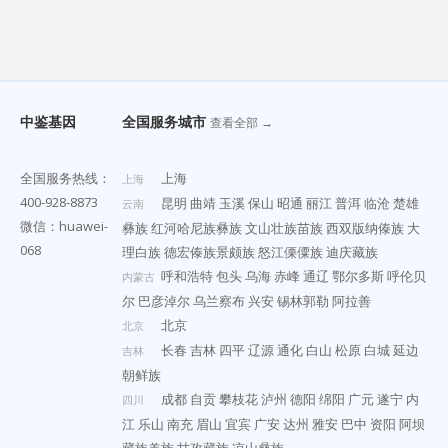
中鉴基因
全国服务城市
查看全部 →
全国服务热线：
上海
上海
400-928-8873
昆明
曲靖
玉溪
保山
昭通
丽江
普洱
临沧
楚雄
云南
微信：huawei-
彝族
红河哈尼族彝族
文山壮族苗族
西双版纳傣族
大
068
理白族
德宏傣族景颇族
怒江傈僳族
迪庆藏族
呼和浩特
包头
乌海
赤峰
通辽
鄂尔多斯
呼伦贝
内蒙古
尔
巴彦淖尔
乌兰察布
兴安
锡林郭勒
阿拉善
北京
北京
长春
吉林
四平
辽源
通化
白山
松原
白城
延边
吉林
朝鲜族
成都
自贡
攀枝花
泸州
德阳
绵阳
广元
遂宁
内
四川
江
乐山
南充
眉山
宜宾
广安
达州
雅安
巴中
资阳
阿坝