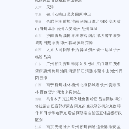
藏族羌族
甘孜藏族
凉山彝族
天津
天津
银川
石嘴山
吴忠
固原
中卫
宁夏
合肥
芜湖
蚌埠
淮南
马鞍山
淮北
铜陵
安庆
黄
安徽
山
滁州
阜阳
宿州
六安
亳州
池州
宣城
济南
青岛
淄博
枣庄
东营
烟台
潍坊
济宁
泰安
山东
威海
日照
临沂
德州
聊城
滨州
菏泽
太原
大同
阳泉
长治
晋城
朔州
晋中
运城
忻州
山西
临汾
吕梁
广州
韶关
深圳
珠海
汕头
佛山
江门
湛江
茂名
广东
肇庆
惠州
梅州
汕尾
河源
阳江
清远
东莞
中山
潮州
揭
阳
云浮
南宁
柳州
桂林
梧州
北海
防城港
钦州
贵港
玉
广西
林
百色
贺州
河池
来宾
崇左
乌鲁木齐
克拉玛依
吐鲁番
哈密
昌吉回族
博尔
新疆
塔拉蒙古
巴音郭楞蒙古
阿克苏
克孜勒苏柯尔克孜
喀
什
和田
伊犁哈萨克
塔城
阿勒泰
自治区直辖县级行政
区划
南京
无锡
徐州
常州
苏州
南通
连云港
淮安
盐
江苏