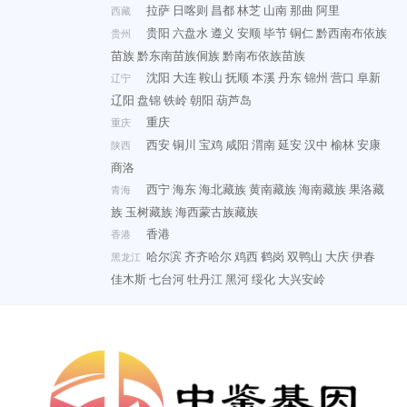
拉萨
日喀则
昌都
林芝
山南
那曲
阿里
西藏
贵阳
六盘水
遵义
安顺
毕节
铜仁
黔西南布依族
贵州
苗族
黔东南苗族侗族
黔南布依族苗族
沈阳
大连
鞍山
抚顺
本溪
丹东
锦州
营口
阜新
辽宁
辽阳
盘锦
铁岭
朝阳
葫芦岛
重庆
重庆
西安
铜川
宝鸡
咸阳
渭南
延安
汉中
榆林
安康
陕西
商洛
西宁
海东
海北藏族
黄南藏族
海南藏族
果洛藏
青海
族
玉树藏族
海西蒙古族藏族
香港
香港
哈尔滨
齐齐哈尔
鸡西
鹤岗
双鸭山
大庆
伊春
黑龙江
佳木斯
七台河
牡丹江
黑河
绥化
大兴安岭