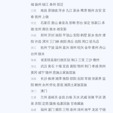
城
扬州
镇江
泰州
宿迁
南昌
景德镇
萍乡
九江
新余
鹰潭
赣州
吉安
宜
江西
春
抚州
上饶
石家庄
唐山
秦皇岛
邯郸
邢台
保定
张家口
承
河北
德
沧州
廊坊
衡水
雄安新
郑州
开封
洛阳
平顶山
安阳
鹤壁
新乡
焦作
濮
河南
阳
许昌
漯河
三门峡
南阳
商丘
信阳
周口
驻马店
杭州
宁波
温州
嘉兴
湖州
绍兴
金华
衢州
舟山
浙江
台州
丽水
省直辖县级行政区划
海口
三亚
三沙
儋州
海南
武汉
黄石
十堰
宜昌
襄阳
鄂州
荆门
孝感
荆州
湖北
黄冈
咸宁
随州
恩施土家族苗族
长沙
株洲
湘潭
衡阳
邵阳
岳阳
常德
张家界
益
湖南
阳
郴州
永州
怀化
娄底
湘西土家族苗族
澳门
澳门
兰州
嘉峪关
金昌
白银
天水
武威
张掖
平凉
酒
甘肃
泉
庆阳
定西
陇南
临夏回族
甘南藏族
福州
厦门
莆田
三明
泉州
漳州
南平
龙岩
宁德
福建