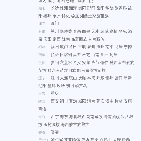
黄冈
咸宁
随州
恩施土家族苗族
长沙
株洲
湘潭
衡阳
邵阳
岳阳
常德
张家界
益
湖南
阳
郴州
永州
怀化
娄底
湘西土家族苗族
澳门
澳门
兰州
嘉峪关
金昌
白银
天水
武威
张掖
平凉
酒
甘肃
泉
庆阳
定西
陇南
临夏回族
甘南藏族
福州
厦门
莆田
三明
泉州
漳州
南平
龙岩
宁德
福建
拉萨
日喀则
昌都
林芝
山南
那曲
阿里
西藏
贵阳
六盘水
遵义
安顺
毕节
铜仁
黔西南布依族
贵州
苗族
黔东南苗族侗族
黔南布依族苗族
沈阳
大连
鞍山
抚顺
本溪
丹东
锦州
营口
阜新
辽宁
辽阳
盘锦
铁岭
朝阳
葫芦岛
重庆
重庆
西安
铜川
宝鸡
咸阳
渭南
延安
汉中
榆林
安康
陕西
商洛
西宁
海东
海北藏族
黄南藏族
海南藏族
果洛藏
青海
族
玉树藏族
海西蒙古族藏族
香港
香港
哈尔滨
齐齐哈尔
鸡西
鹤岗
双鸭山
大庆
伊春
黑龙江