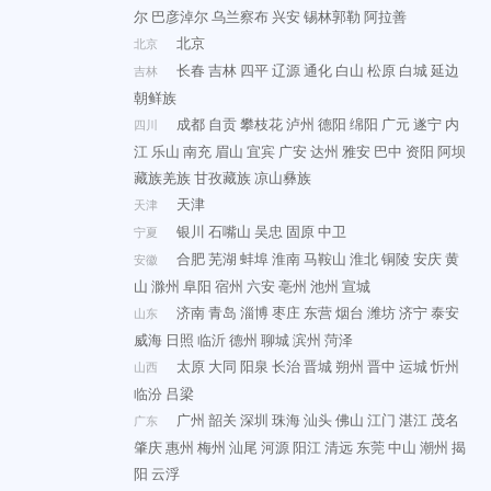
尔
巴彦淖尔
乌兰察布
兴安
锡林郭勒
阿拉善
北京
北京
长春
吉林
四平
辽源
通化
白山
松原
白城
延边
吉林
朝鲜族
成都
自贡
攀枝花
泸州
德阳
绵阳
广元
遂宁
内
四川
江
乐山
南充
眉山
宜宾
广安
达州
雅安
巴中
资阳
阿坝
藏族羌族
甘孜藏族
凉山彝族
天津
天津
银川
石嘴山
吴忠
固原
中卫
宁夏
合肥
芜湖
蚌埠
淮南
马鞍山
淮北
铜陵
安庆
黄
安徽
山
滁州
阜阳
宿州
六安
亳州
池州
宣城
济南
青岛
淄博
枣庄
东营
烟台
潍坊
济宁
泰安
山东
威海
日照
临沂
德州
聊城
滨州
菏泽
太原
大同
阳泉
长治
晋城
朔州
晋中
运城
忻州
山西
临汾
吕梁
广州
韶关
深圳
珠海
汕头
佛山
江门
湛江
茂名
广东
肇庆
惠州
梅州
汕尾
河源
阳江
清远
东莞
中山
潮州
揭
阳
云浮