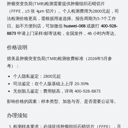
肿瘤突变负荷(TMB)检测需要提供肿瘤组织石蜡切片
（FFPE，≥5 张 4μm 切片）。个人检测费用为2800元起，司
法检测价格更高，需根据用途选择。报告周期为5-7个工作
日。如不方便到店，可加微信
huawei-068
或拨打
400-928-
8873
申请上门采样/邮寄送检，全国发件，48 小时内寄达。
价格说明
措美县肿瘤突变负荷(TMB)检测收费标准（2026年5月参
考）：
个人隐私鉴定：2800元起
司法鉴定：在个人版基础上上浮 20-30%
无创胎儿鉴定：费用较高，详询 400-928-8873
影响价格的因素：样本类型、加急与否、是否需要公证等。
办理须知
检测样本要求：必须提供肿瘤组织石蜡切片（FFPE），且