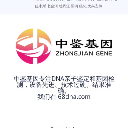
佳木斯
七台河
牡丹江
黑河
绥化
大兴安岭
中鉴基因专注DNA亲子鉴定和基因检
测，设备先进、技术过硬、结果准
确。
我们在 68dna.com