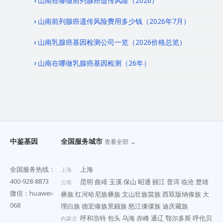
山南在哪做前列腺癌遗传风险（2026）
山南前列腺癌遗传风险费用多少钱（2026年7月）
山南乳腺癌基因检测公司一览（2026价格总览）
山南在哪做乳腺癌基因检测（26年）
中鉴基因
全国服务城市
查看全部 →
全国服务热线：
上海
上海
400-928-8873
昆明
曲靖
玉溪
保山
昭通
丽江
普洱
临沧
楚雄
云南
微信：huawei-
彝族
红河哈尼族彝族
文山壮族苗族
西双版纳傣族
大
068
理白族
德宏傣族景颇族
怒江傈僳族
迪庆藏族
呼和浩特
包头
乌海
赤峰
通辽
鄂尔多斯
呼伦贝
内蒙古