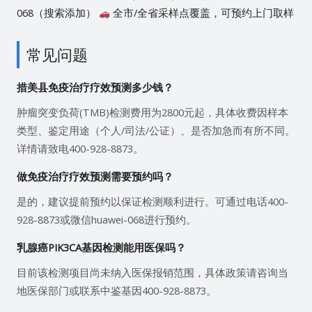
068（搜索添加）
全市/全省采样点覆盖，可预约上门取样
常见问题
措美县免疫治疗疗效预测多少钱？
肿瘤突变负荷(TMB)检测费用为2800元起，具体收费因样本
类型、鉴定用途（个人/司法/公证）、是否加急而有所不同。
详情请致电400-928-8873。
做免疫治疗疗效预测需要预约吗？
是的，建议提前预约以保证检测顺利进行。可通过电话400-
928-8873或微信huawei-068进行预约。
乳腺癌PIK3CA基因检测能用医保吗？
目前该检测项目尚未纳入医保报销范围，具体政策请咨询当
地医保部门或联系中鉴基因400-928-8873。