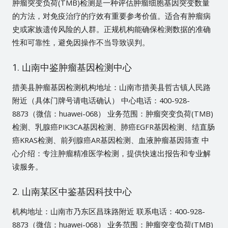
肿瘤突变负荷(TMB)检测是一种评估肿瘤细胞基因突变数量
的方法，对免疫治疗的疗效有重要参考价值。适合有肿瘤病
史或家族遗传风险的人群。正规机构能确保检测数据的准确
性和可靠性，避免因操作不当导致误判。
1. 山南中鉴肿瘤基因检测中心
措美县肿瘤基因检测机构地址：山南市措美县哲古镇人民路
附近（具体门牌号请电话确认） 中心电话：400-928-
8873（微信：huawei-068） 业务范围：肿瘤突变负荷(TMB)
检测、乳腺癌PIK3CA基因检测、肺癌EGFR基因检测、结直肠
癌KRAS检测、前列腺癌AR基因检测、血液肿瘤基因筛查 中
心介绍：专注肿瘤精准医学检测，提供快速出报告和专业解
读服务。
2. 山南某区中鉴基因科技中心
机构地址：山南市乃东区昌珠路附近 联系电话：400-928-
8873（微信：huawei-068） 业务范围：肿瘤突变负荷(TMB)