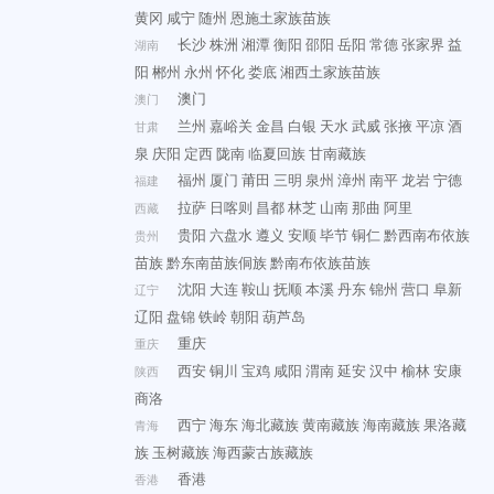
黄冈
咸宁
随州
恩施土家族苗族
长沙
株洲
湘潭
衡阳
邵阳
岳阳
常德
张家界
益
湖南
阳
郴州
永州
怀化
娄底
湘西土家族苗族
澳门
澳门
兰州
嘉峪关
金昌
白银
天水
武威
张掖
平凉
酒
甘肃
泉
庆阳
定西
陇南
临夏回族
甘南藏族
福州
厦门
莆田
三明
泉州
漳州
南平
龙岩
宁德
福建
拉萨
日喀则
昌都
林芝
山南
那曲
阿里
西藏
贵阳
六盘水
遵义
安顺
毕节
铜仁
黔西南布依族
贵州
苗族
黔东南苗族侗族
黔南布依族苗族
沈阳
大连
鞍山
抚顺
本溪
丹东
锦州
营口
阜新
辽宁
辽阳
盘锦
铁岭
朝阳
葫芦岛
重庆
重庆
西安
铜川
宝鸡
咸阳
渭南
延安
汉中
榆林
安康
陕西
商洛
西宁
海东
海北藏族
黄南藏族
海南藏族
果洛藏
青海
族
玉树藏族
海西蒙古族藏族
香港
香港