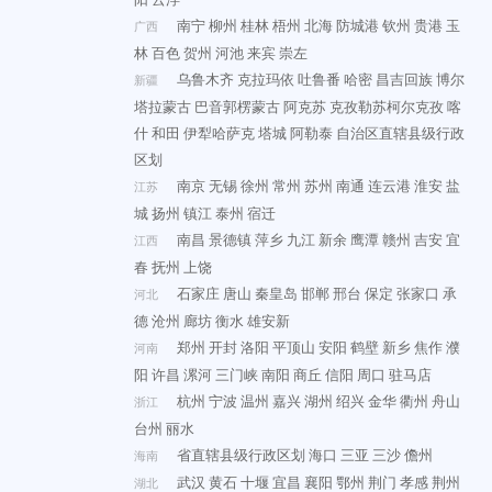
南宁
柳州
桂林
梧州
北海
防城港
钦州
贵港
玉
广西
林
百色
贺州
河池
来宾
崇左
乌鲁木齐
克拉玛依
吐鲁番
哈密
昌吉回族
博尔
新疆
塔拉蒙古
巴音郭楞蒙古
阿克苏
克孜勒苏柯尔克孜
喀
什
和田
伊犁哈萨克
塔城
阿勒泰
自治区直辖县级行政
区划
南京
无锡
徐州
常州
苏州
南通
连云港
淮安
盐
江苏
城
扬州
镇江
泰州
宿迁
南昌
景德镇
萍乡
九江
新余
鹰潭
赣州
吉安
宜
江西
春
抚州
上饶
石家庄
唐山
秦皇岛
邯郸
邢台
保定
张家口
承
河北
德
沧州
廊坊
衡水
雄安新
郑州
开封
洛阳
平顶山
安阳
鹤壁
新乡
焦作
濮
河南
阳
许昌
漯河
三门峡
南阳
商丘
信阳
周口
驻马店
杭州
宁波
温州
嘉兴
湖州
绍兴
金华
衢州
舟山
浙江
台州
丽水
省直辖县级行政区划
海口
三亚
三沙
儋州
海南
武汉
黄石
十堰
宜昌
襄阳
鄂州
荆门
孝感
荆州
湖北