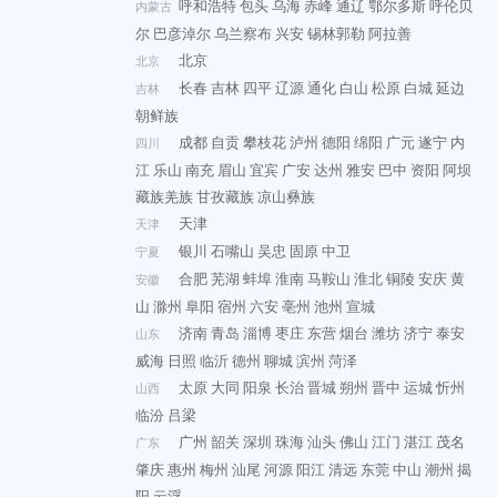
呼和浩特
包头
乌海
赤峰
通辽
鄂尔多斯
呼伦贝
内蒙古
尔
巴彦淖尔
乌兰察布
兴安
锡林郭勒
阿拉善
北京
北京
长春
吉林
四平
辽源
通化
白山
松原
白城
延边
吉林
朝鲜族
成都
自贡
攀枝花
泸州
德阳
绵阳
广元
遂宁
内
四川
江
乐山
南充
眉山
宜宾
广安
达州
雅安
巴中
资阳
阿坝
藏族羌族
甘孜藏族
凉山彝族
天津
天津
银川
石嘴山
吴忠
固原
中卫
宁夏
合肥
芜湖
蚌埠
淮南
马鞍山
淮北
铜陵
安庆
黄
安徽
山
滁州
阜阳
宿州
六安
亳州
池州
宣城
济南
青岛
淄博
枣庄
东营
烟台
潍坊
济宁
泰安
山东
威海
日照
临沂
德州
聊城
滨州
菏泽
太原
大同
阳泉
长治
晋城
朔州
晋中
运城
忻州
山西
临汾
吕梁
广州
韶关
深圳
珠海
汕头
佛山
江门
湛江
茂名
广东
肇庆
惠州
梅州
汕尾
河源
阳江
清远
东莞
中山
潮州
揭
阳
云浮