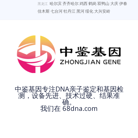
哈尔滨
齐齐哈尔
鸡西
鹤岗
双鸭山
大庆
伊春
黑龙江
佳木斯
七台河
牡丹江
黑河
绥化
大兴安岭
中鉴基因专注DNA亲子鉴定和基因检
测，设备先进、技术过硬、结果准
确。
我们在 68dna.com