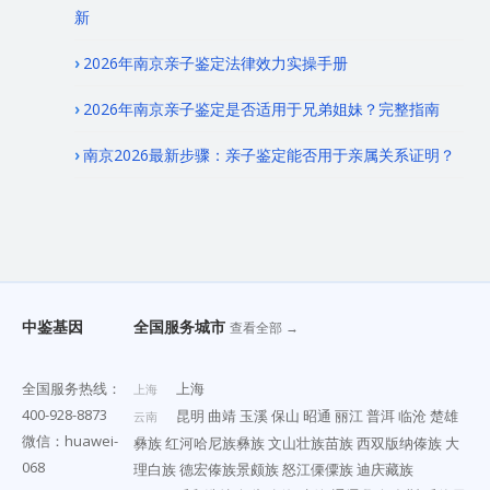
新
2026年南京亲子鉴定法律效力实操手册
2026年南京亲子鉴定是否适用于兄弟姐妹？完整指南
南京2026最新步骤：亲子鉴定能否用于亲属关系证明？
中鉴基因
全国服务城市
查看全部 →
全国服务热线：
上海
上海
400-928-8873
昆明
曲靖
玉溪
保山
昭通
丽江
普洱
临沧
楚雄
云南
微信：huawei-
彝族
红河哈尼族彝族
文山壮族苗族
西双版纳傣族
大
068
理白族
德宏傣族景颇族
怒江傈僳族
迪庆藏族