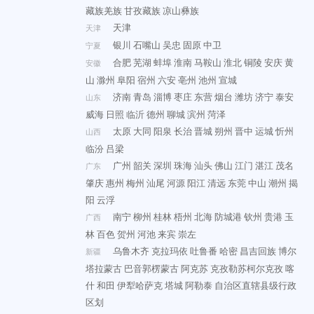
藏族羌族
甘孜藏族
凉山彝族
天津
天津
银川
石嘴山
吴忠
固原
中卫
宁夏
合肥
芜湖
蚌埠
淮南
马鞍山
淮北
铜陵
安庆
黄
安徽
山
滁州
阜阳
宿州
六安
亳州
池州
宣城
济南
青岛
淄博
枣庄
东营
烟台
潍坊
济宁
泰安
山东
威海
日照
临沂
德州
聊城
滨州
菏泽
太原
大同
阳泉
长治
晋城
朔州
晋中
运城
忻州
山西
临汾
吕梁
广州
韶关
深圳
珠海
汕头
佛山
江门
湛江
茂名
广东
肇庆
惠州
梅州
汕尾
河源
阳江
清远
东莞
中山
潮州
揭
阳
云浮
南宁
柳州
桂林
梧州
北海
防城港
钦州
贵港
玉
广西
林
百色
贺州
河池
来宾
崇左
乌鲁木齐
克拉玛依
吐鲁番
哈密
昌吉回族
博尔
新疆
塔拉蒙古
巴音郭楞蒙古
阿克苏
克孜勒苏柯尔克孜
喀
什
和田
伊犁哈萨克
塔城
阿勒泰
自治区直辖县级行政
区划