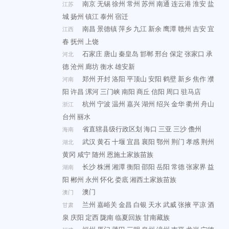
南京
无锡
徐州
常州
苏州
南通
连云港
淮安
盐
江苏
城
扬州
镇江
泰州
宿迁
南昌
景德镇
萍乡
九江
新余
鹰潭
赣州
吉安
宜
江西
春
抚州
上饶
石家庄
唐山
秦皇岛
邯郸
邢台
保定
张家口
承
河北
德
沧州
廊坊
衡水
雄安新
郑州
开封
洛阳
平顶山
安阳
鹤壁
新乡
焦作
濮
河南
阳
许昌
漯河
三门峡
南阳
商丘
信阳
周口
驻马店
杭州
宁波
温州
嘉兴
湖州
绍兴
金华
衢州
舟山
浙江
台州
丽水
省直辖县级行政区划
海口
三亚
三沙
儋州
海南
武汉
黄石
十堰
宜昌
襄阳
鄂州
荆门
孝感
荆州
湖北
黄冈
咸宁
随州
恩施土家族苗族
长沙
株洲
湘潭
衡阳
邵阳
岳阳
常德
张家界
益
湖南
阳
郴州
永州
怀化
娄底
湘西土家族苗族
澳门
澳门
兰州
嘉峪关
金昌
白银
天水
武威
张掖
平凉
酒
甘肃
泉
庆阳
定西
陇南
临夏回族
甘南藏族