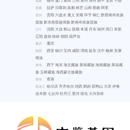
福州
厦门
莆田
三明
泉州
漳州
南平
龙岩
宁德
福建
拉萨
日喀则
昌都
林芝
山南
那曲
阿里
西藏
贵阳
六盘水
遵义
安顺
毕节
铜仁
黔西南布依族
贵州
苗族
黔东南苗族侗族
黔南布依族苗族
沈阳
大连
鞍山
抚顺
本溪
丹东
锦州
营口
阜新
辽宁
辽阳
盘锦
铁岭
朝阳
葫芦岛
重庆
重庆
西安
铜川
宝鸡
咸阳
渭南
延安
汉中
榆林
安康
陕西
商洛
西宁
海东
海北藏族
黄南藏族
海南藏族
果洛藏
青海
族
玉树藏族
海西蒙古族藏族
香港
香港
哈尔滨
齐齐哈尔
鸡西
鹤岗
双鸭山
大庆
伊春
黑龙江
佳木斯
七台河
牡丹江
黑河
绥化
大兴安岭