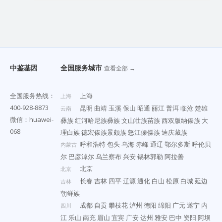
中鉴基因
全国服务城市
查看全部 →
全国服务热线：
上海
上海
400-928-8873
昆明
曲靖
玉溪
保山
昭通
丽江
普洱
临沧
楚雄
云南
微信：huawei-
彝族
红河哈尼族彝族
文山壮族苗族
西双版纳傣族
大
068
理白族
德宏傣族景颇族
怒江傈僳族
迪庆藏族
呼和浩特
包头
乌海
赤峰
通辽
鄂尔多斯
呼伦贝
内蒙古
尔
巴彦淖尔
乌兰察布
兴安
锡林郭勒
阿拉善
北京
北京
长春
吉林
四平
辽源
通化
白山
松原
白城
延边
吉林
朝鲜族
成都
自贡
攀枝花
泸州
德阳
绵阳
广元
遂宁
内
四川
江
乐山
南充
眉山
宜宾
广安
达州
雅安
巴中
资阳
阿坝