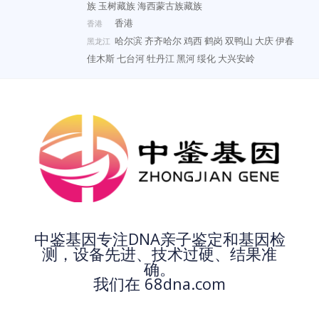
族
玉树藏族
海西蒙古族藏族
香港
香港
哈尔滨
齐齐哈尔
鸡西
鹤岗
双鸭山
大庆
伊春
黑龙江
佳木斯
七台河
牡丹江
黑河
绥化
大兴安岭
中鉴基因专注DNA亲子鉴定和基因检
测，设备先进、技术过硬、结果准
确。
我们在 68dna.com