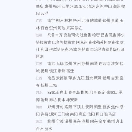
肇庆
惠州
梅州
汕尾
河源
阳江
清远
东莞
中山
潮州
揭
阳
云浮
南宁
柳州
桂林
梧州
北海
防城港
钦州
贵港
玉
广西
林
百色
贺州
河池
来宾
崇左
乌鲁木齐
克拉玛依
吐鲁番
哈密
昌吉回族
博尔
新疆
塔拉蒙古
巴音郭楞蒙古
阿克苏
克孜勒苏柯尔克孜
喀
什
和田
伊犁哈萨克
塔城
阿勒泰
自治区直辖县级行政
区划
南京
无锡
徐州
常州
苏州
南通
连云港
淮安
盐
江苏
城
扬州
镇江
泰州
宿迁
南昌
景德镇
萍乡
九江
新余
鹰潭
赣州
吉安
宜
江西
春
抚州
上饶
石家庄
唐山
秦皇岛
邯郸
邢台
保定
张家口
承
河北
德
沧州
廊坊
衡水
雄安新
郑州
开封
洛阳
平顶山
安阳
鹤壁
新乡
焦作
濮
河南
阳
许昌
漯河
三门峡
南阳
商丘
信阳
周口
驻马店
杭州
宁波
温州
嘉兴
湖州
绍兴
金华
衢州
舟山
浙江
台州
丽水