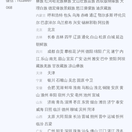
微信：huawei-
彝族
红河哈尼族彝族
文山壮族苗族
西双版纳傣族
大
068
理白族
德宏傣族景颇族
怒江傈僳族
迪庆藏族
呼和浩特
包头
乌海
赤峰
通辽
鄂尔多斯
呼伦贝
内蒙古
尔
巴彦淖尔
乌兰察布
兴安
锡林郭勒
阿拉善
北京
北京
长春
吉林
四平
辽源
通化
白山
松原
白城
延边
吉林
朝鲜族
成都
自贡
攀枝花
泸州
德阳
绵阳
广元
遂宁
内
四川
江
乐山
南充
眉山
宜宾
广安
达州
雅安
巴中
资阳
阿坝
藏族羌族
甘孜藏族
凉山彝族
天津
天津
银川
石嘴山
吴忠
固原
中卫
宁夏
合肥
芜湖
蚌埠
淮南
马鞍山
淮北
铜陵
安庆
黄
安徽
山
滁州
阜阳
宿州
六安
亳州
池州
宣城
济南
青岛
淄博
枣庄
东营
烟台
潍坊
济宁
泰安
山东
威海
日照
临沂
德州
聊城
滨州
菏泽
太原
大同
阳泉
长治
晋城
朔州
晋中
运城
忻州
山西
临汾
吕梁
广州
韶关
深圳
珠海
汕头
佛山
江门
湛江
茂名
广东