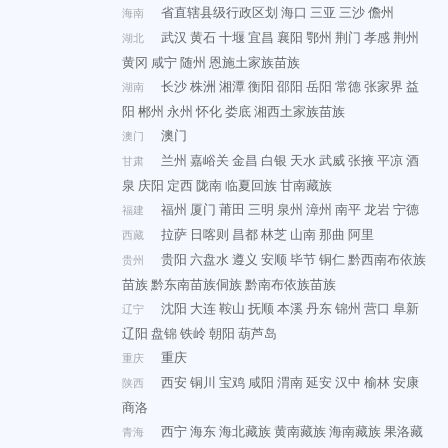
省直辖县级行政区划
海口
三亚
三沙
儋州
海南
武汉
黄石
十堰
宜昌
襄阳
鄂州
荆门
孝感
荆州
湖北
黄冈
咸宁
随州
恩施土家族苗族
长沙
株洲
湘潭
衡阳
邵阳
岳阳
常德
张家界
益
湖南
阳
郴州
永州
怀化
娄底
湘西土家族苗族
澳门
澳门
兰州
嘉峪关
金昌
白银
天水
武威
张掖
平凉
酒
甘肃
泉
庆阳
定西
陇南
临夏回族
甘南藏族
福州
厦门
莆田
三明
泉州
漳州
南平
龙岩
宁德
福建
拉萨
日喀则
昌都
林芝
山南
那曲
阿里
西藏
贵阳
六盘水
遵义
安顺
毕节
铜仁
黔西南布依族
贵州
苗族
黔东南苗族侗族
黔南布依族苗族
沈阳
大连
鞍山
抚顺
本溪
丹东
锦州
营口
阜新
辽宁
辽阳
盘锦
铁岭
朝阳
葫芦岛
重庆
重庆
西安
铜川
宝鸡
咸阳
渭南
延安
汉中
榆林
安康
陕西
商洛
西宁
海东
海北藏族
黄南藏族
海南藏族
果洛藏
青海