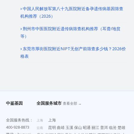
中国人民解放军第八十九医院附近备孕遗传病基因筛查
机构推荐（2026）
荆州市中医医院附近遗传病筛查机构推荐（耳聋/地贫
等）
东莞市厚街医院附近NIPT无创产前筛查多少钱？2026价
格表
中鉴基因
全国服务城市
查看全部 →
全国服务热线：
上海
上海
400-928-8873
昆明
曲靖
玉溪
保山
昭通
丽江
普洱
临沧
楚雄
云南