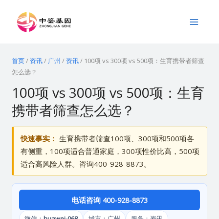
跳
Main
至
Menu
内
容
首页
/
资讯
/
广州
/
资讯
/
100项 vs 300项 vs 500项：生育携带者筛查
怎么选？
100项 vs 300项 vs 500项：生育
携带者筛查怎么选？
快速事实：
生育携带者筛查100项、300项和500项各
有侧重，100项适合普通家庭，300项性价比高，500项
适合高风险人群。咨询400-928-8873。
电话咨询 400-928-8873
微信：
huawei-068
城市：广州
服务：资讯