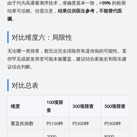
由于均为高通量测序技术，准确度基本一致，
>99%
的检测
结果可信赖。但需注意，
结果仅供医生参考，不能替代医
嘱
。
对比维度六：局限性
无论哪一类筛查，都无法完全排除所有遗传病的可能性。某
些罕见或新发突变可能未被覆盖，建议结合家族史和医生建
议综合判断。
对比总表
100项筛
维度
300项筛查
500项筛查
查
覆盖疾病数
约100种
约300种
约500种
2000-
8000-