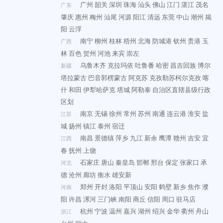
广州
韶关
深圳
珠海
汕头
佛山
江门
湛江
茂名
广东
肇庆
惠州
梅州
汕尾
河源
阳江
清远
东莞
中山
潮州
揭
阳
云浮
南宁
柳州
桂林
梧州
北海
防城港
钦州
贵港
玉
广西
林
百色
贺州
河池
来宾
崇左
乌鲁木齐
克拉玛依
吐鲁番
哈密
昌吉回族
博尔
新疆
塔拉蒙古
巴音郭楞蒙古
阿克苏
克孜勒苏柯尔克孜
喀
什
和田
伊犁哈萨克
塔城
阿勒泰
自治区直辖县级行政
区划
南京
无锡
徐州
常州
苏州
南通
连云港
淮安
盐
江苏
城
扬州
镇江
泰州
宿迁
南昌
景德镇
萍乡
九江
新余
鹰潭
赣州
吉安
宜
江西
春
抚州
上饶
石家庄
唐山
秦皇岛
邯郸
邢台
保定
张家口
承
河北
德
沧州
廊坊
衡水
雄安新
郑州
开封
洛阳
平顶山
安阳
鹤壁
新乡
焦作
濮
河南
阳
许昌
漯河
三门峡
南阳
商丘
信阳
周口
驻马店
杭州
宁波
温州
嘉兴
湖州
绍兴
金华
衢州
舟山
浙江