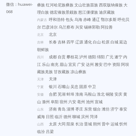
微信：huawei-
彝族
红河哈尼族彝族
文山壮族苗族
西双版纳傣族
大
068
理白族
德宏傣族景颇族
怒江傈僳族
迪庆藏族
呼和浩特
包头
乌海
赤峰
通辽
鄂尔多斯
呼伦贝
内蒙古
尔
巴彦淖尔
乌兰察布
兴安
锡林郭勒
阿拉善
北京
北京
长春
吉林
四平
辽源
通化
白山
松原
白城
延边
吉林
朝鲜族
成都
自贡
攀枝花
泸州
德阳
绵阳
广元
遂宁
内
四川
江
乐山
南充
眉山
宜宾
广安
达州
雅安
巴中
资阳
阿坝
藏族羌族
甘孜藏族
凉山彝族
天津
天津
银川
石嘴山
吴忠
固原
中卫
宁夏
合肥
芜湖
蚌埠
淮南
马鞍山
淮北
铜陵
安庆
黄
安徽
山
滁州
阜阳
宿州
六安
亳州
池州
宣城
济南
青岛
淄博
枣庄
东营
烟台
潍坊
济宁
泰安
山东
威海
日照
临沂
德州
聊城
滨州
菏泽
太原
大同
阳泉
长治
晋城
朔州
晋中
运城
忻州
山西
临汾
吕梁