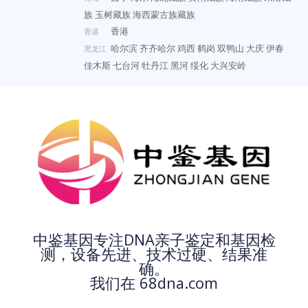
族
玉树藏族
海西蒙古族藏族
香港
香港
哈尔滨
齐齐哈尔
鸡西
鹤岗
双鸭山
大庆
伊春
黑龙江
佳木斯
七台河
牡丹江
黑河
绥化
大兴安岭
中鉴基因专注DNA亲子鉴定和基因检
测，设备先进、技术过硬、结果准
确。
我们在 68dna.com