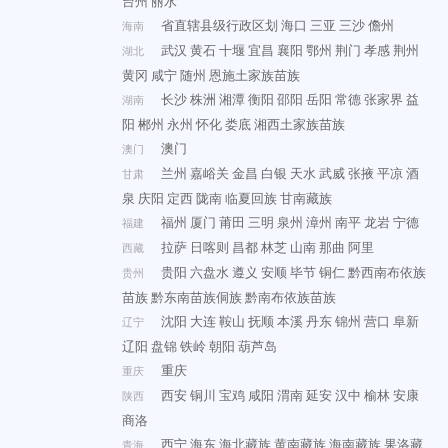
台州
丽水
省直辖县级行政区划
海口
三亚
三沙
儋州
海南
武汉
黄石
十堰
宜昌
襄阳
鄂州
荆门
孝感
荆州
湖北
黄冈
咸宁
随州
恩施土家族苗族
长沙
株洲
湘潭
衡阳
邵阳
岳阳
常德
张家界
益
湖南
阳
郴州
永州
怀化
娄底
湘西土家族苗族
澳门
澳门
兰州
嘉峪关
金昌
白银
天水
武威
张掖
平凉
酒
甘肃
泉
庆阳
定西
陇南
临夏回族
甘南藏族
福州
厦门
莆田
三明
泉州
漳州
南平
龙岩
宁德
福建
拉萨
日喀则
昌都
林芝
山南
那曲
阿里
西藏
贵阳
六盘水
遵义
安顺
毕节
铜仁
黔西南布依族
贵州
苗族
黔东南苗族侗族
黔南布依族苗族
沈阳
大连
鞍山
抚顺
本溪
丹东
锦州
营口
阜新
辽宁
辽阳
盘锦
铁岭
朝阳
葫芦岛
重庆
重庆
西安
铜川
宝鸡
咸阳
渭南
延安
汉中
榆林
安康
陕西
商洛
西宁
海东
海北藏族
黄南藏族
海南藏族
果洛藏
青海