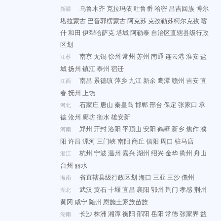
乌鲁木齐
克拉玛依
吐鲁番
哈密
昌吉回族
博尔
新疆
塔拉蒙古
巴音郭楞蒙古
阿克苏
克孜勒苏柯尔克孜
喀
什
和田
伊犁哈萨克
塔城
阿勒泰
自治区直辖县级行政
区划
南京
无锡
徐州
常州
苏州
南通
连云港
淮安
盐
江苏
城
扬州
镇江
泰州
宿迁
南昌
景德镇
萍乡
九江
新余
鹰潭
赣州
吉安
宜
江西
春
抚州
上饶
石家庄
唐山
秦皇岛
邯郸
邢台
保定
张家口
承
河北
德
沧州
廊坊
衡水
雄安新
郑州
开封
洛阳
平顶山
安阳
鹤壁
新乡
焦作
濮
河南
阳
许昌
漯河
三门峡
南阳
商丘
信阳
周口
驻马店
杭州
宁波
温州
嘉兴
湖州
绍兴
金华
衢州
舟山
浙江
台州
丽水
省直辖县级行政区划
海口
三亚
三沙
儋州
海南
武汉
黄石
十堰
宜昌
襄阳
鄂州
荆门
孝感
荆州
湖北
黄冈
咸宁
随州
恩施土家族苗族
长沙
株洲
湘潭
衡阳
邵阳
岳阳
常德
张家界
益
湖南