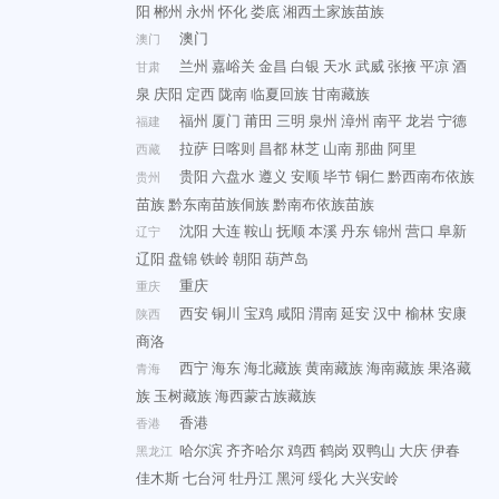
阳
郴州
永州
怀化
娄底
湘西土家族苗族
澳门
澳门
兰州
嘉峪关
金昌
白银
天水
武威
张掖
平凉
酒
甘肃
泉
庆阳
定西
陇南
临夏回族
甘南藏族
福州
厦门
莆田
三明
泉州
漳州
南平
龙岩
宁德
福建
拉萨
日喀则
昌都
林芝
山南
那曲
阿里
西藏
贵阳
六盘水
遵义
安顺
毕节
铜仁
黔西南布依族
贵州
苗族
黔东南苗族侗族
黔南布依族苗族
沈阳
大连
鞍山
抚顺
本溪
丹东
锦州
营口
阜新
辽宁
辽阳
盘锦
铁岭
朝阳
葫芦岛
重庆
重庆
西安
铜川
宝鸡
咸阳
渭南
延安
汉中
榆林
安康
陕西
商洛
西宁
海东
海北藏族
黄南藏族
海南藏族
果洛藏
青海
族
玉树藏族
海西蒙古族藏族
香港
香港
哈尔滨
齐齐哈尔
鸡西
鹤岗
双鸭山
大庆
伊春
黑龙江
佳木斯
七台河
牡丹江
黑河
绥化
大兴安岭