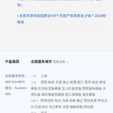
等）
东莞市厚街医院附近NIPT无创产前筛查多少钱？2026价
格表
中鉴基因
全国服务城市
查看全部 →
全国服务热线：
上海
上海
400-928-8873
昆明
曲靖
玉溪
保山
昭通
丽江
普洱
临沧
楚雄
云南
微信：huawei-
彝族
红河哈尼族彝族
文山壮族苗族
西双版纳傣族
大
068
理白族
德宏傣族景颇族
怒江傈僳族
迪庆藏族
呼和浩特
包头
乌海
赤峰
通辽
鄂尔多斯
呼伦贝
内蒙古
尔
巴彦淖尔
乌兰察布
兴安
锡林郭勒
阿拉善
北京
北京