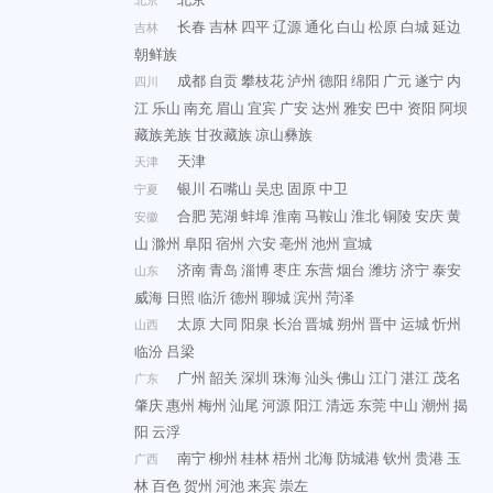
长春
吉林
四平
辽源
通化
白山
松原
白城
延边
吉林
朝鲜族
成都
自贡
攀枝花
泸州
德阳
绵阳
广元
遂宁
内
四川
江
乐山
南充
眉山
宜宾
广安
达州
雅安
巴中
资阳
阿坝
藏族羌族
甘孜藏族
凉山彝族
天津
天津
银川
石嘴山
吴忠
固原
中卫
宁夏
合肥
芜湖
蚌埠
淮南
马鞍山
淮北
铜陵
安庆
黄
安徽
山
滁州
阜阳
宿州
六安
亳州
池州
宣城
济南
青岛
淄博
枣庄
东营
烟台
潍坊
济宁
泰安
山东
威海
日照
临沂
德州
聊城
滨州
菏泽
太原
大同
阳泉
长治
晋城
朔州
晋中
运城
忻州
山西
临汾
吕梁
广州
韶关
深圳
珠海
汕头
佛山
江门
湛江
茂名
广东
肇庆
惠州
梅州
汕尾
河源
阳江
清远
东莞
中山
潮州
揭
阳
云浮
南宁
柳州
桂林
梧州
北海
防城港
钦州
贵港
玉
广西
林
百色
贺州
河池
来宾
崇左