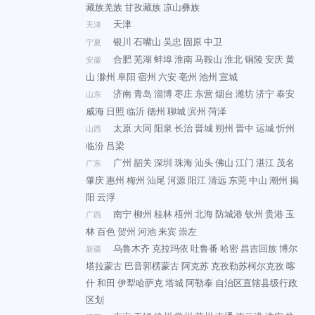
藏族羌族
甘孜藏族
凉山彝族
天津
天津
银川
石嘴山
吴忠
固原
中卫
宁夏
合肥
芜湖
蚌埠
淮南
马鞍山
淮北
铜陵
安庆
黄
安徽
山
滁州
阜阳
宿州
六安
亳州
池州
宣城
济南
青岛
淄博
枣庄
东营
烟台
潍坊
济宁
泰安
山东
威海
日照
临沂
德州
聊城
滨州
菏泽
太原
大同
阳泉
长治
晋城
朔州
晋中
运城
忻州
山西
临汾
吕梁
广州
韶关
深圳
珠海
汕头
佛山
江门
湛江
茂名
广东
肇庆
惠州
梅州
汕尾
河源
阳江
清远
东莞
中山
潮州
揭
阳
云浮
南宁
柳州
桂林
梧州
北海
防城港
钦州
贵港
玉
广西
林
百色
贺州
河池
来宾
崇左
乌鲁木齐
克拉玛依
吐鲁番
哈密
昌吉回族
博尔
新疆
塔拉蒙古
巴音郭楞蒙古
阿克苏
克孜勒苏柯尔克孜
喀
什
和田
伊犁哈萨克
塔城
阿勒泰
自治区直辖县级行政
区划