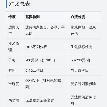
对比总表
维度
基因检测
血液检测
适用人
遗传病家族史、备孕、罕
常规体检、健康
群
见病
评估
技术原
DNA序列分析
生化指标检测
理
价格
780元起（如NIPT）
50-200元/项
时间
5-10工作日
当天或次日
99%以上（针对已知基
准确度
受多种因素影响
因）
无法提供遗传信
局限性
无法覆盖全部变异
息