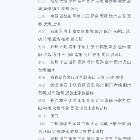
南京
无锡
徐州
常州
苏州
南通
连云港
淮安
盐
江苏
城
扬州
镇江
泰州
宿迁
南昌
景德镇
萍乡
九江
新余
鹰潭
赣州
吉安
宜
江西
春
抚州
上饶
石家庄
唐山
秦皇岛
邯郸
邢台
保定
张家口
承
河北
德
沧州
廊坊
衡水
雄安新
郑州
开封
洛阳
平顶山
安阳
鹤壁
新乡
焦作
濮
河南
阳
许昌
漯河
三门峡
南阳
商丘
信阳
周口
驻马店
杭州
宁波
温州
嘉兴
湖州
绍兴
金华
衢州
舟山
浙江
台州
丽水
省直辖县级行政区划
海口
三亚
三沙
儋州
海南
武汉
黄石
十堰
宜昌
襄阳
鄂州
荆门
孝感
荆州
湖北
黄冈
咸宁
随州
恩施土家族苗族
长沙
株洲
湘潭
衡阳
邵阳
岳阳
常德
张家界
益
湖南
阳
郴州
永州
怀化
娄底
湘西土家族苗族
澳门
澳门
兰州
嘉峪关
金昌
白银
天水
武威
张掖
平凉
酒
甘肃
泉
庆阳
定西
陇南
临夏回族
甘南藏族
福州
厦门
莆田
三明
泉州
漳州
南平
龙岩
宁德
福建