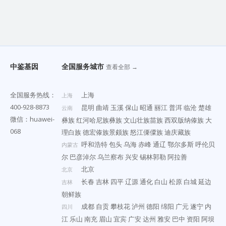
中鉴基因
全国服务城市
查看全部 →
全国服务热线：
上海
上海
400-928-8873
昆明
曲靖
玉溪
保山
昭通
丽江
普洱
临沧
楚雄
云南
微信：huawei-
彝族
红河哈尼族彝族
文山壮族苗族
西双版纳傣族
大
068
理白族
德宏傣族景颇族
怒江傈僳族
迪庆藏族
呼和浩特
包头
乌海
赤峰
通辽
鄂尔多斯
呼伦贝
内蒙古
尔
巴彦淖尔
乌兰察布
兴安
锡林郭勒
阿拉善
北京
北京
长春
吉林
四平
辽源
通化
白山
松原
白城
延边
吉林
朝鲜族
成都
自贡
攀枝花
泸州
德阳
绵阳
广元
遂宁
内
四川
江
乐山
南充
眉山
宜宾
广安
达州
雅安
巴中
资阳
阿坝