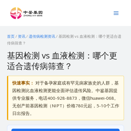
跳
Main
至
Menu
内
容
首页
/
资讯
/
遗传病检测资讯
/
基因检测 vs 血液检测：哪个更适合遗
传病筛查？
基因检测 vs 血液检测：哪个更
适合遗传病筛查？
快速事实：
对于备孕家庭或有罕见病家族史的人群，基
因检测比血液检测更能全面评估遗传风险。中鉴基因提
供专业服务，电话400-928-8873，微信huawei-068。
无创产前基因检测（NIPT）价格780元起，5-10个工作
日出报告。