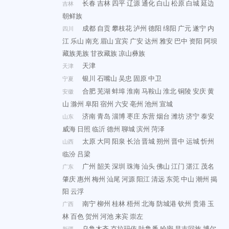
长春
吉林
四平
辽源
通化
白山
松原
白城
延边
吉林
朝鲜族
成都
自贡
攀枝花
泸州
德阳
绵阳
广元
遂宁
内
四川
江
乐山
南充
眉山
宜宾
广安
达州
雅安
巴中
资阳
阿坝
藏族羌族
甘孜藏族
凉山彝族
天津
天津
银川
石嘴山
吴忠
固原
中卫
宁夏
合肥
芜湖
蚌埠
淮南
马鞍山
淮北
铜陵
安庆
黄
安徽
山
滁州
阜阳
宿州
六安
亳州
池州
宣城
济南
青岛
淄博
枣庄
东营
烟台
潍坊
济宁
泰安
山东
威海
日照
临沂
德州
聊城
滨州
菏泽
太原
大同
阳泉
长治
晋城
朔州
晋中
运城
忻州
山西
临汾
吕梁
广州
韶关
深圳
珠海
汕头
佛山
江门
湛江
茂名
广东
肇庆
惠州
梅州
汕尾
河源
阳江
清远
东莞
中山
潮州
揭
阳
云浮
南宁
柳州
桂林
梧州
北海
防城港
钦州
贵港
玉
广西
林
百色
贺州
河池
来宾
崇左
乌鲁木齐
克拉玛依
吐鲁番
哈密
昌吉回族
博尔
新疆