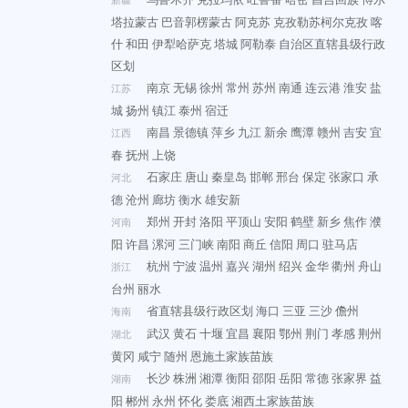
塔拉蒙古
巴音郭楞蒙古
阿克苏
克孜勒苏柯尔克孜
喀
什
和田
伊犁哈萨克
塔城
阿勒泰
自治区直辖县级行政
区划
南京
无锡
徐州
常州
苏州
南通
连云港
淮安
盐
江苏
城
扬州
镇江
泰州
宿迁
南昌
景德镇
萍乡
九江
新余
鹰潭
赣州
吉安
宜
江西
春
抚州
上饶
石家庄
唐山
秦皇岛
邯郸
邢台
保定
张家口
承
河北
德
沧州
廊坊
衡水
雄安新
郑州
开封
洛阳
平顶山
安阳
鹤壁
新乡
焦作
濮
河南
阳
许昌
漯河
三门峡
南阳
商丘
信阳
周口
驻马店
杭州
宁波
温州
嘉兴
湖州
绍兴
金华
衢州
舟山
浙江
台州
丽水
省直辖县级行政区划
海口
三亚
三沙
儋州
海南
武汉
黄石
十堰
宜昌
襄阳
鄂州
荆门
孝感
荆州
湖北
黄冈
咸宁
随州
恩施土家族苗族
长沙
株洲
湘潭
衡阳
邵阳
岳阳
常德
张家界
益
湖南
阳
郴州
永州
怀化
娄底
湘西土家族苗族