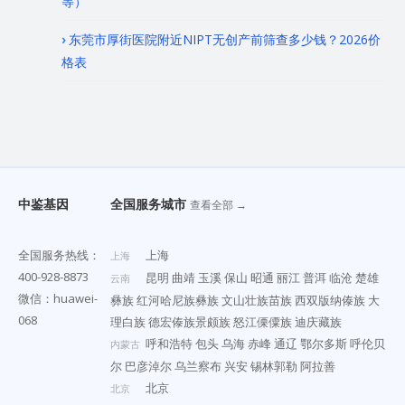
等）
东莞市厚街医院附近NIPT无创产前筛查多少钱？2026价
格表
中鉴基因
全国服务城市
查看全部 →
全国服务热线：
上海
上海
400-928-8873
昆明
曲靖
玉溪
保山
昭通
丽江
普洱
临沧
楚雄
云南
微信：huawei-
彝族
红河哈尼族彝族
文山壮族苗族
西双版纳傣族
大
068
理白族
德宏傣族景颇族
怒江傈僳族
迪庆藏族
呼和浩特
包头
乌海
赤峰
通辽
鄂尔多斯
呼伦贝
内蒙古
尔
巴彦淖尔
乌兰察布
兴安
锡林郭勒
阿拉善
北京
北京