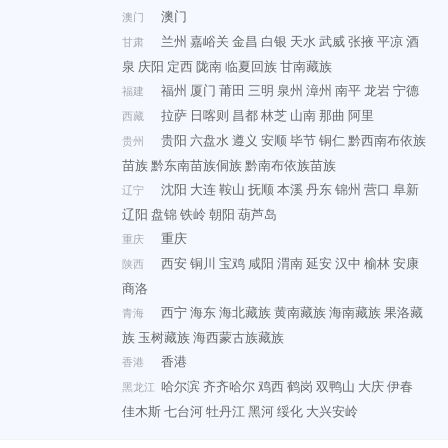
澳门
澳门
兰州
嘉峪关
金昌
白银
天水
武威
张掖
平凉
酒
甘肃
泉
庆阳
定西
陇南
临夏回族
甘南藏族
福州
厦门
莆田
三明
泉州
漳州
南平
龙岩
宁德
福建
拉萨
日喀则
昌都
林芝
山南
那曲
阿里
西藏
贵阳
六盘水
遵义
安顺
毕节
铜仁
黔西南布依族
贵州
苗族
黔东南苗族侗族
黔南布依族苗族
沈阳
大连
鞍山
抚顺
本溪
丹东
锦州
营口
阜新
辽宁
辽阳
盘锦
铁岭
朝阳
葫芦岛
重庆
重庆
西安
铜川
宝鸡
咸阳
渭南
延安
汉中
榆林
安康
陕西
商洛
西宁
海东
海北藏族
黄南藏族
海南藏族
果洛藏
青海
族
玉树藏族
海西蒙古族藏族
香港
香港
哈尔滨
齐齐哈尔
鸡西
鹤岗
双鸭山
大庆
伊春
黑龙江
佳木斯
七台河
牡丹江
黑河
绥化
大兴安岭