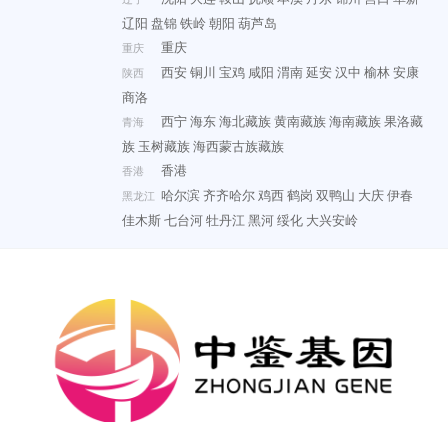
辽阳
盘锦
铁岭
朝阳
葫芦岛
重庆
重庆
西安
铜川
宝鸡
咸阳
渭南
延安
汉中
榆林
安康
陕西
商洛
西宁
海东
海北藏族
黄南藏族
海南藏族
果洛藏
青海
族
玉树藏族
海西蒙古族藏族
香港
香港
哈尔滨
齐齐哈尔
鸡西
鹤岗
双鸭山
大庆
伊春
黑龙江
佳木斯
七台河
牡丹江
黑河
绥化
大兴安岭