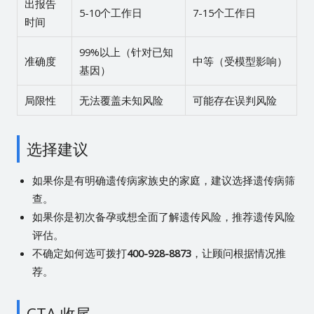
出报告
5-10个工作日
7-15个工作日
时间
99%以上（针对已知
准确度
中等（受模型影响）
基因）
局限性
无法覆盖未知风险
可能存在误判风险
选择建议
如果你是有明确遗传病家族史的家庭，建议选择遗传病筛
查。
如果你是初次备孕或想全面了解遗传风险，推荐遗传风险
评估。
不确定如何选可拨打
400-928-8873
，让顾问根据情况推
荐。
CTA 收尾