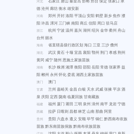
石家庄
唐山
秦皇岛
邯郸
邢台
保定
张家口
承
河北
德
沧州
廊坊
衡水
雄安新
郑州
开封
洛阳
平顶山
安阳
鹤壁
新乡
焦作
濮
河南
阳
许昌
漯河
三门峡
南阳
商丘
信阳
周口
驻马店
杭州
宁波
温州
嘉兴
湖州
绍兴
金华
衢州
舟山
浙江
台州
丽水
省直辖县级行政区划
海口
三亚
三沙
儋州
海南
武汉
黄石
十堰
宜昌
襄阳
鄂州
荆门
孝感
荆州
湖北
黄冈
咸宁
随州
恩施土家族苗族
长沙
株洲
湘潭
衡阳
邵阳
岳阳
常德
张家界
益
湖南
阳
郴州
永州
怀化
娄底
湘西土家族苗族
澳门
澳门
兰州
嘉峪关
金昌
白银
天水
武威
张掖
平凉
酒
甘肃
泉
庆阳
定西
陇南
临夏回族
甘南藏族
福州
厦门
莆田
三明
泉州
漳州
南平
龙岩
宁德
福建
拉萨
日喀则
昌都
林芝
山南
那曲
阿里
西藏
贵阳
六盘水
遵义
安顺
毕节
铜仁
黔西南布依族
贵州
苗族
黔东南苗族侗族
黔南布依族苗族
沈阳
大连
鞍山
抚顺
本溪
丹东
锦州
营口
阜新
辽宁