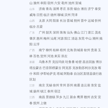
山
滁州
阜阳
宿州
六安
亳州
池州
宣城
济南
青岛
淄博
枣庄
东营
烟台
潍坊
济宁
泰安
山东
威海
日照
临沂
德州
聊城
滨州
菏泽
太原
大同
阳泉
长治
晋城
朔州
晋中
运城
忻州
山西
临汾
吕梁
广州
韶关
深圳
珠海
汕头
佛山
江门
湛江
茂名
广东
肇庆
惠州
梅州
汕尾
河源
阳江
清远
东莞
中山
潮州
揭
阳
云浮
南宁
柳州
桂林
梧州
北海
防城港
钦州
贵港
玉
广西
林
百色
贺州
河池
来宾
崇左
乌鲁木齐
克拉玛依
吐鲁番
哈密
昌吉回族
博尔
新疆
塔拉蒙古
巴音郭楞蒙古
阿克苏
克孜勒苏柯尔克孜
喀
什
和田
伊犁哈萨克
塔城
阿勒泰
自治区直辖县级行政
区划
南京
无锡
徐州
常州
苏州
南通
连云港
淮安
盐
江苏
城
扬州
镇江
泰州
宿迁
南昌
景德镇
萍乡
九江
新余
鹰潭
赣州
吉安
宜
江西
春
抚州
上饶