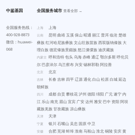
中鉴基因
全国服务城市
查看全部 →
全国服务热线：
上海
上海
400-928-8873
昆明
曲靖
玉溪
保山
昭通
丽江
普洱
临沧
楚雄
云南
微信：huawei-
彝族
红河哈尼族彝族
文山壮族苗族
西双版纳傣族
大
068
理白族
德宏傣族景颇族
怒江傈僳族
迪庆藏族
呼和浩特
包头
乌海
赤峰
通辽
鄂尔多斯
呼伦贝
内蒙古
尔
巴彦淖尔
乌兰察布
兴安
锡林郭勒
阿拉善
北京
北京
长春
吉林
四平
辽源
通化
白山
松原
白城
延边
吉林
朝鲜族
成都
自贡
攀枝花
泸州
德阳
绵阳
广元
遂宁
内
四川
江
乐山
南充
眉山
宜宾
广安
达州
雅安
巴中
资阳
阿坝
藏族羌族
甘孜藏族
凉山彝族
天津
天津
银川
石嘴山
吴忠
固原
中卫
宁夏
合肥
芜湖
蚌埠
淮南
马鞍山
淮北
铜陵
安庆
黄
安徽