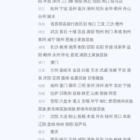
阳
许昌
漯河
三门峡
南阳
商丘
信阳
周口
驻马店
杭州
宁波
温州
嘉兴
湖州
绍兴
金华
衢州
舟山
浙江
台州
丽水
省直辖县级行政区划
海口
三亚
三沙
儋州
海南
武汉
黄石
十堰
宜昌
襄阳
鄂州
荆门
孝感
荆州
湖北
黄冈
咸宁
随州
恩施土家族苗族
长沙
株洲
湘潭
衡阳
邵阳
岳阳
常德
张家界
益
湖南
阳
郴州
永州
怀化
娄底
湘西土家族苗族
澳门
澳门
兰州
嘉峪关
金昌
白银
天水
武威
张掖
平凉
酒
甘肃
泉
庆阳
定西
陇南
临夏回族
甘南藏族
福州
厦门
莆田
三明
泉州
漳州
南平
龙岩
宁德
福建
拉萨
日喀则
昌都
林芝
山南
那曲
阿里
西藏
贵阳
六盘水
遵义
安顺
毕节
铜仁
黔西南布依族
贵州
苗族
黔东南苗族侗族
黔南布依族苗族
沈阳
大连
鞍山
抚顺
本溪
丹东
锦州
营口
阜新
辽宁
辽阳
盘锦
铁岭
朝阳
葫芦岛
重庆
重庆
西安
铜川
宝鸡
咸阳
渭南
延安
汉中
榆林
安康
陕西