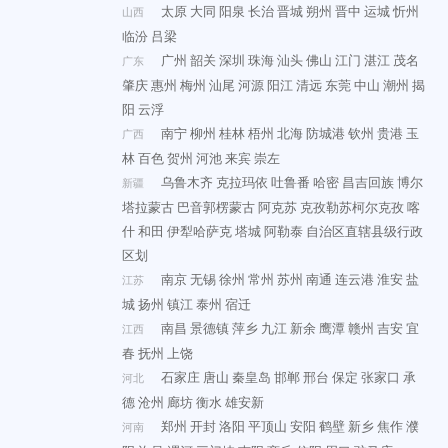
太原
大同
阳泉
长治
晋城
朔州
晋中
运城
忻州
山西
临汾
吕梁
广州
韶关
深圳
珠海
汕头
佛山
江门
湛江
茂名
广东
肇庆
惠州
梅州
汕尾
河源
阳江
清远
东莞
中山
潮州
揭
阳
云浮
南宁
柳州
桂林
梧州
北海
防城港
钦州
贵港
玉
广西
林
百色
贺州
河池
来宾
崇左
乌鲁木齐
克拉玛依
吐鲁番
哈密
昌吉回族
博尔
新疆
塔拉蒙古
巴音郭楞蒙古
阿克苏
克孜勒苏柯尔克孜
喀
什
和田
伊犁哈萨克
塔城
阿勒泰
自治区直辖县级行政
区划
南京
无锡
徐州
常州
苏州
南通
连云港
淮安
盐
江苏
城
扬州
镇江
泰州
宿迁
南昌
景德镇
萍乡
九江
新余
鹰潭
赣州
吉安
宜
江西
春
抚州
上饶
石家庄
唐山
秦皇岛
邯郸
邢台
保定
张家口
承
河北
德
沧州
廊坊
衡水
雄安新
郑州
开封
洛阳
平顶山
安阳
鹤壁
新乡
焦作
濮
河南