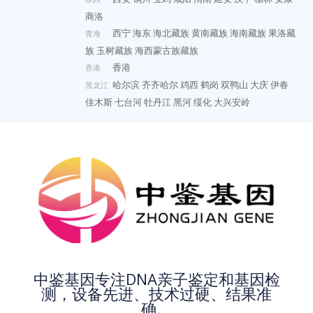
商洛
西宁
海东
海北藏族
黄南藏族
海南藏族
果洛藏
青海
族
玉树藏族
海西蒙古族藏族
香港
香港
哈尔滨
齐齐哈尔
鸡西
鹤岗
双鸭山
大庆
伊春
黑龙江
佳木斯
七台河
牡丹江
黑河
绥化
大兴安岭
中鉴基因专注DNA亲子鉴定和基因检
测，设备先进、技术过硬、结果准
确。