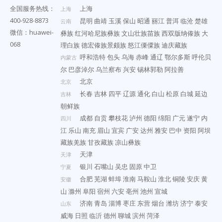
全国服务热线：
上海
上海
400-928-8873
昆明
曲靖
玉溪
保山
昭通
丽江
普洱
临沧
楚雄
云南
微信：huawei-
彝族
红河哈尼族彝族
文山壮族苗族
西双版纳傣族
大
068
理白族
德宏傣族景颇族
怒江傈僳族
迪庆藏族
呼和浩特
包头
乌海
赤峰
通辽
鄂尔多斯
呼伦贝
内蒙古
尔
巴彦淖尔
乌兰察布
兴安
锡林郭勒
阿拉善
北京
北京
长春
吉林
四平
辽源
通化
白山
松原
白城
延边
吉林
朝鲜族
成都
自贡
攀枝花
泸州
德阳
绵阳
广元
遂宁
内
四川
江
乐山
南充
眉山
宜宾
广安
达州
雅安
巴中
资阳
阿坝
藏族羌族
甘孜藏族
凉山彝族
天津
天津
银川
石嘴山
吴忠
固原
中卫
宁夏
合肥
芜湖
蚌埠
淮南
马鞍山
淮北
铜陵
安庆
黄
安徽
山
滁州
阜阳
宿州
六安
亳州
池州
宣城
济南
青岛
淄博
枣庄
东营
烟台
潍坊
济宁
泰安
山东
威海
日照
临沂
德州
聊城
滨州
菏泽